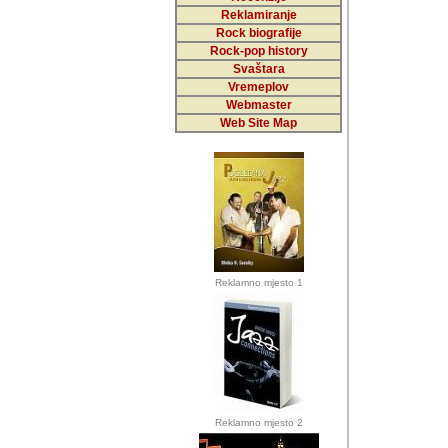
Reklamiranje
Rock biografije
Autor: Dragutin Matoše
Rock-pop history
Barikada (INT)
Svaštara
Vremeplov
Webmaster
Web Site Map
Autor: Dragutin Matoše
Barikada (INT)
odrednice: ex YU pros
Njegovi prilozi su je
Reklamno mjesto 1
posjetiteljima ovog we
Autor: Dragutin Matoše
Barikada (INT) 
Barikada - Diskog
prostor). Te pril
(Bar, MNE), Tomica Ra
citaju.
Reklamno mjesto 2
Autor: Dragutin Matoše