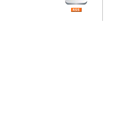
Barikada (INT) 
Rubri
je da
ovog 
zaint
Autor: Dragutin Matoše
Barikada (INT) 
Rubrika Bari
"
Jeans gener
bili komplet
muzicke scene
Autor: Dragutin Matoše
Barikada (INT)
zauvijek napustili.
Autor: Dragutin Matoše
Barikada (INT)