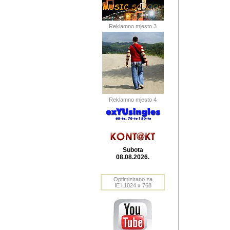
Barikada (INT) 
Barikada - In
saznavao sam
Reklamno mjesto 3
priloge dali 
Horvat Horvi 
Autor: Dragutin Matoše
Barikada (INT) 
(Velika Ludina, HR). N
Reklamno mjesto 4
Autor: Dragutin Matoše
Barikada (INT)
Subota
08.08.2026.
Autor: Dragutin Matoše
Barikada (INT) 
Optimizirano za
IE i 1024 x 768
Barikada - Po
predstavljanj
najcesce od s
zainteresovani sistemo
Autor: Dragutin Matoše