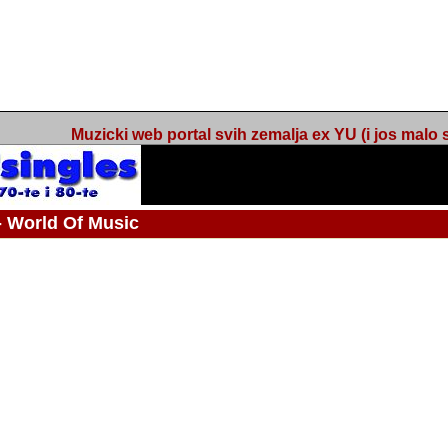
Muzicki web portal svih zemalja ex YU (i jos malo s
orld Of Music
ned
 - Webmaster / urednik
Nakon 74 mjeseca svakodnevnog updatea web portala Barikada - World O
zakljuciti svoj rad. "Zamrzavam" web portal Barikada - World Of Music u stanj
stanju "hibernacije", sa svojih vise od 5,000 podstranica, on vam daje dov
temeljito iscitavate, da istrazujete muzicke vrijednosti kojima smo svi svjedocili
Sretan sam da sam u proteklom periodu imao priliku sretati razne muzicar
uspjesima, prisustvovati raznim muzickim dogadjajima... Sretan sam da su 
mnogi saradnici koji su svojim prilozima (informacijama) doprinosili vrijednost
web portala. Sretan sam da je i moj web hosting provider, tuzlanska f
razumijevanja za moj "hobby". Zahvalan sam i vama, mnogobrojnim posje
Barikada - World Of Music, koji ste ga posjecivali i koji ste bili osnovni razl