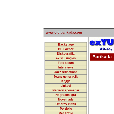
www.old.barikada.com
Backstage
BB Lokner
Diskografija
Barikada - W
ex YU singles
Foto album
undefi
Interviews
Jazz reflections
Barikada (INT)
Jeans generacija
Knjiga
Linkovi
Nadirov spomenar
Nagradna igra
Nove nade
Omarov kutak
Portfolio
Recenzije