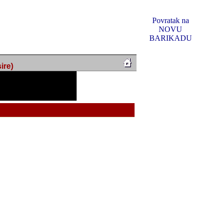
Povratak na
NOVU
BARIKADU
ire)
f Music, odlucio sam
u u kakvom je sada. I u
oljno materijala da ga
 ili su se nekada desile.
e, svjedociti njihovim
me na tom putu pratili
i i visem rejtingu ovog
Reklamno mjesto 5
irma "Leftor", imala
titeljima web portala
og svega ovoga (nemalog)