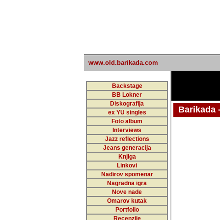
www.old.barikada.com
Backstage
BB Lokner
Diskografija
Barikada - W
ex YU singles
Foto album
Interviews
Jazz reflections
Barikada (INT)
Jeans generacija
Knjiga
Linkovi
Nadirov spomenar
Nagradna igra
Nove nade
Omarov kutak
Portfolio
Recenzije