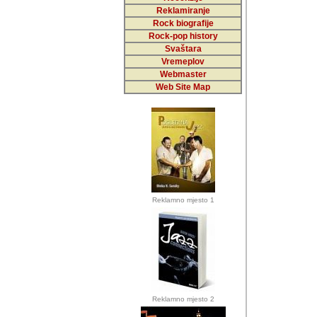
Reklamiranje
Rock biografije
Autor: Dragutin Matoš
Rock-pop history
Barikada (INT)
Svaštara
Vremeplov
Webmaster
Web Site Map
Autor: Dragutin Matoš
Barikada (INT)
osnovne odrednice: e
svoju rubriku. Njegov
Reklamno mjesto 1
svima vama, posjetit
Autor: Dragutin Matoš
Barikada (INT) 
Barikada - Diskog
prostor). Te pr
Milovic (Bar, MNE), T
da se citaju.
Reklamno mjesto 2
Autor: Dragutin Matoš