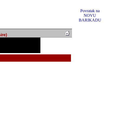
Povratak na
NOVU
BARIKADU
ire)
f Music, odlucio sam
u u kakvom je sada. I u
oljno materijala da ga
docili ili su se nekada
 muzicare, svjedociti
Reklamno mjesto 5
m da su me na tom putu
ednosti i visem rejtingu
 firma "Leftor", imala
titeljima web portala
og svega ovoga (nemalog)