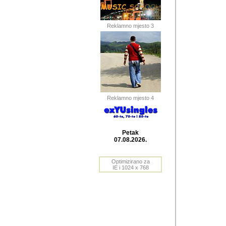
Barikada (INT) 
Barikada - I
saznavao sa
Reklamno mjesto 3
priloge dali 
Horvat Horvi 
Autor: Dragutin Matoš
Barikada (INT) 
(Velika Ludina, HR). N
Reklamno mjesto 4
Autor: Dragutin Matoš
Barikada (INT)
Petak
07.08.2026.
Autor: Dragutin Matoš
Barikada (INT) 
Optimizirano za
IE i 1024 x 768
Barikada - Po
predstavljanj
najcesce od 
zainteresovani sistem
Autor: Dragutin Matoš