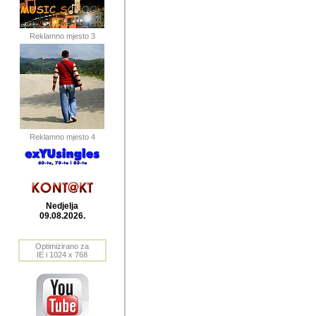
publikovan
dogadjanja
Reklamno mjesto 3
2004. do 2010. godine. Te i
Horvat Horvi (Zagreb, HR)
Šaric (Vinkovci, HR), Vas
Bane Lokner (Zemun, SRB)
imena, mnogima dobro zna
Reklamno mjesto 4
njihove izvjestaje.
Autor: Dragutin Matoševic,
Barikada (INT) - BB Lokner
Nedjelja
Veliko i res
09.08.2026.
Srbije (pa i
Optimizirano za
jedan od angazovanijih s
IE i 1024 x 768
nebrojene recenzije muzic
Njegovi prilozi su razvr
odrednice: ex YU prostor,