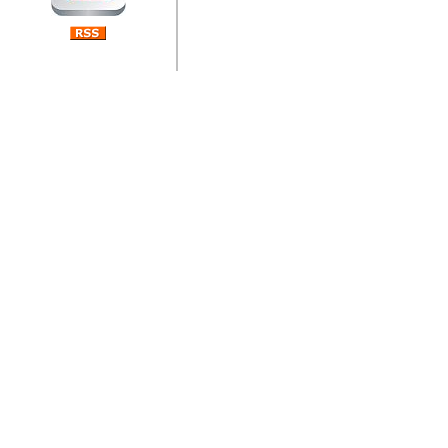
jedan od rijetkih koji je n
Njegovi prilozi su jedan od
i ponosan sam da je svoj
posjetiteljima ovog web por
Autor: Dragutin Matoševic,
Barikada (INT) - Diskografija
Barikada - Diskografija
muzicki albumi izdati u Reg
prostor). Te priloge su n
(Zagreb, HR), Milan B. Po
(Bar, MNE), Tomica Racic 
(Velika Ludina, HR)... Nj
citaju.
Autor: Dragutin Matoševic,
Barikada (INT) - Interviews