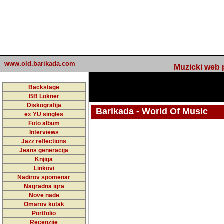
www.old.barikada.com
Muzicki web p
Backstage
BB Lokner
Diskografija
Barikada - World Of Music
ex YU singles
Foto album
undefined
Interviews
Jazz reflections
Barikada (INT) - Webmaster / urednik
Jeans generacija
Nakon 74 mj
Knjiga
Linkovi
portala Bari
Nadirov spomenar
zakljuciti 
Nagradna igra
Nove nade
Barikada - W
Omarov kutak
sada. I u sta
Portfolio
Recenzije