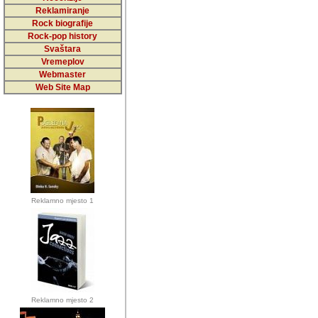
5,000 podstra
Reklamiranje
Rock biografije
da ga temelji
Rock-pop history
vrijednosti kojima smo sv
Svaštara
Vremeplov
Sretan sam da sam u protek
Webmaster
muzicare, svjedociti njih
Web Site Map
muzickim dogadjajima... Sr
mnogi saradnici koji su
doprinosili vrijednosti i v
sam da je i moj web hostin
imala razumijevanja za 
Reklamno mjesto 1
mnogobrojnim posjetitelj
Music, koji ste ga posjeciv
ovoga (nemalog) rada. Hva
Autor: Dragutin Matoševic,
Barikada (INT) - Backstage
Reklamno mjesto 2
Barikada -