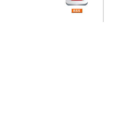
Barikada (INT) 
Rubri
je da
ovog 
zaint
Autor: Dragutin Matoše
Barikada (INT) 
Rubrika Bari
"
Jeans gener
bili komplet
muzicke scene
Autor: Dragutin Matoše
Barikada (INT)
zauvijek napustili.
Autor: Dragutin Matoše
Barikada (INT)