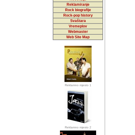
Reklamiranje
Rock biografije
Autor: Dragutin Matoše
Rock-pop history
Barikada (INT)
Svaštara
Vremeplov
Webmaster
Web Site Map
Autor: Dragutin Matoše
Barikada (INT)
odrednice: ex YU pros
Njegovi prilozi su je
Reklamno mjesto 1
posjetiteljima ovog we
Autor: Dragutin Matoše
Barikada (INT) 
Barikada - Diskog
prostor). Te pril
(Bar, MNE), Tomica Ra
citaju.
Reklamno mjesto 2
Autor: Dragutin Matoše