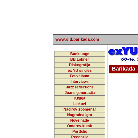
www.old.barikada.com
Backstage
BB Lokner
Diskografija
Barikada - W
ex YU singles
Foto album
Interviews
Jazz reflections
Barikada (INT)
Jeans generacija
Knjiga
Linkovi
Nadirov spomenar
Nagradna igra
Nove nade
Omarov kutak
Portfolio
Recenzije