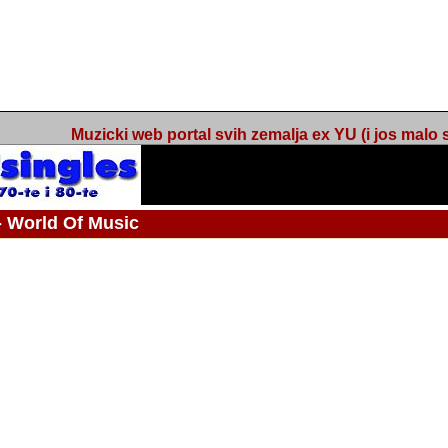
Muzicki web portal svih zemalja ex YU (i jos malo s
orld Of Music
 - Webmaster / urednik
Nakon 74 mjeseca svakodnevnog updatea web portala Barikada - World O
zakljuciti svoj rad. "Zamrzavam" web portal Barikada - World Of Music u stanj
stanju "hibernacije", sa svojih vise od 5,000 podstranica, on vam daje dov
temeljito iscitavate, da istrazujete muzicke vrijednosti kojima smo svi svjedocili
Sretan sam da sam u proteklom periodu imao priliku sretati razne muzicar
uspjesima, prisustvovati raznim muzickim dogadjajima... Sretan sam da su 
mnogi saradnici koji su svojim prilozima (informacijama) doprinosili vrijednost
web portala. Sretan sam da je i moj web hosting provider, tuzlanska f
razumijevanja za moj "hobby". Zahvalan sam i vama, mnogobrojnim posje
Barikada - World Of Music, koji ste ga posjecivali i koji ste bili osnovni razl