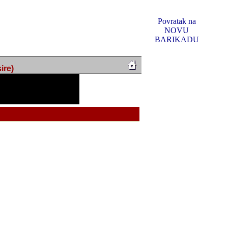
Povratak na
NOVU
BARIKADU
ire)
f Music, odlucio sam
u u kakvom je sada. I u
oljno materijala da ga
 ili su se nekada desile.
e, svjedociti njihovim
me na tom putu pratili
i i visem rejtingu ovog
Reklamno mjesto 5
irma "Leftor", imala
titeljima web portala
og svega ovoga (nemalog)