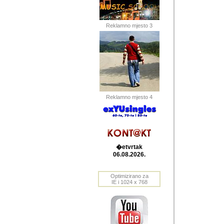
Barikada (INT) 
Barikada - In
saznavao sam
Reklamno mjesto 3
priloge dali 
Horvat Horvi 
Autor: Dragutin Matoše
Barikada (INT) 
(Velika Ludina, HR). N
Reklamno mjesto 4
Autor: Dragutin Matoše
Barikada (INT)
�etvrtak
06.08.2026.
Autor: Dragutin Matoše
Barikada (INT) 
Optimizirano za
IE i 1024 x 768
Barikada - Po
predstavljanj
najcesce od s
zainteresovani sistemo
Autor: Dragutin Matoše