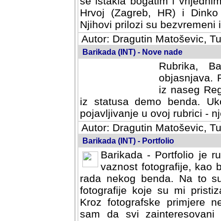
se istakla bogatim i vrijedni
Hrvoj (Zagreb, HR) i Dinko
Njihovi prilozi su bezvremeni i
Autor: Dragutin Matoševic, Tu
Barikada (INT) - Nove nade
Rubrika, B
objasnjava. 
iz naseg Reg
iz statusa demo benda. Uko
pojavljivanje u ovoj rubrici - nj
Autor: Dragutin Matoševic, Tu
Barikada (INT) - Portfolio
Barikada - Portfolio je 
vaznost fotografije, kao
rada nekog benda. Na to su 
fotografije koje su mi pristiz
fotografske primjere nekolik
svi zainteresovani sistemom "