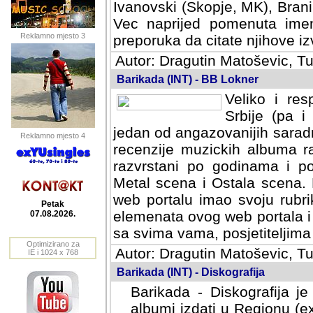
Ivanovski (Skopje, MK), Bran
Vec naprijed pomenuta ime
Reklamno mjesto 3
preporuka da citate njihove izv
Autor: Dragutin Matoševic, Tu
Barikada (INT) - BB Lokner
Veliko i res
Srbije (pa i
jedan od angazovanijih sarad
Reklamno mjesto 4
recenzije muzickih albuma ra
razvrstani po godinama i po t
scena i Ostala scena. Bane 
portalu imao svoju rubriku.
Petak
elemenata ovog web portala i 
07.08.2026.
sa svima vama, posjetiteljima
Optimizirano za
Autor: Dragutin Matoševic, Tu
IE i 1024 x 768
Barikada (INT) - Diskografija
Barikada - Diskografija je
albumi izdati u Regionu (ex 