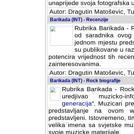
svoja fotografska umijeca.
Autor: Dragutin Matoševic, Tu
Barikada (INT) - Recenzije
Rubrika Barikada - R
od saradnika ovog 
jednom mjestu predst
su publikovane u ra
potencira vrijednost tih rece
zainteresovanima.
Autor: Dragutin Matoševic, Tu
Barikada (INT) - Rock biografije
Rubrika Barikada - Rock
uredjivao muzicko-informa
Muzicari predstavljeni u to
na ovom web portalu cime
Istovremeno, tim nacinom ra
sa svjetske muzicke scene da
materijale.