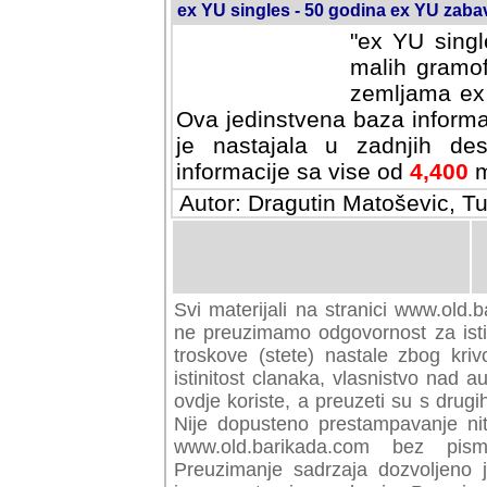
ex YU singles - 50 godina ex YU zab
"ex YU singl
malih gramof
zemljama ex 
Ova jedinstvena baza informa
je nastajala u zadnjih des
informacije sa vise od
4,400
m
Autor: Dragutin Matoševic, Tu
Svi materijali na stranici www.old.b
preuzimamo odgovornost za istini
troskove (stete) nastale zbog kriv
istinitost clanaka, vlasnistvo nad au
ovdje koriste, a preuzeti su s drugi
Nije dopusteno prestampavanje nit
www.old.barikada.com bez pism
Preuzimanje sadrzaja dozvoljeno 