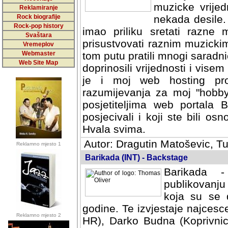
muzicke vrijed
Reklamiranje
Rock biografije
nekada desile
Rock-pop history
imao priliku sretati razne 
Svaštara
prisustvovati raznim muzick
Vremeplov
Webmaster
tom putu pratili mnogi saradni
Web Site Map
doprinosili vrijednosti i vise
je i moj web hosting prov
razumijevanja za moj "hobb
posjetiteljima web portala 
posjecivali i koji ste bili o
Hvala svima.
Autor: Dragutin Matoševic, Tu
Reklamno mjesto 1
Barikada (INT) - Backstage
Barikada -
publikovanju
koja su se 
godine. Te izvjestaje najcesce
Reklamno mjesto 2
HR), Darko Budna (Koprivnic