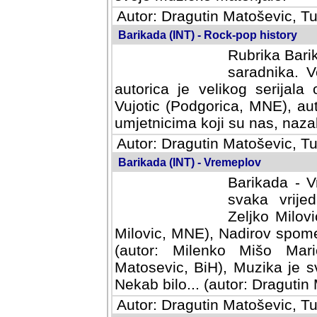
Autor: Dragutin Matoševic, Tu
Barikada (INT) - Rock-pop history
Rubrika Barik
saradnika. V
autorica je velikog serijal
Vujotic (Podgorica, MNE), aut
umjetnicima koji su nas, nazalo
Autor: Dragutin Matoševic, Tu
Barikada (INT) - Vremeplov
Barikada - V
svaka vrijedna
Milovic, MNE)
MNE), Nadirov spomenar (auto
Milenko Mišo Maric, UK), Muz
Muzika je svirala (autor: D
(autor: Dragutin Matosevic, BiH
Autor: Dragutin Matoševic, Tu