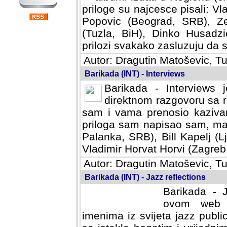
priloge su najcesce pisali: Vl
Popovic (Beograd, SRB), Ze
(Tuzla, BiH), Dinko Husadzi
prilozi svakako zasluzuju da se
Autor: Dragutin Matoševic, Tu
Barikada (INT) - Interviews
Barikada - Interviews 
direktnom razgovoru sa r
sam i vama prenosio kazivan
priloga sam napisao sam, mad
Palanka, SRB), Bill Kapelj (L
Vladimir Horvat Horvi (Zagreb,
Autor: Dragutin Matoševic, Tu
Barikada (INT) - Jazz reflections
Barikada - J
ovom web po
imenima iz svijeta jazz publi