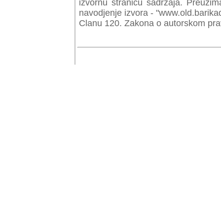
izvornu stranicu sadrzaja. Preuzim
navodjenje izvora - "www.old.barika
Clanu 120. Zakona o autorskom prav
© Copyr