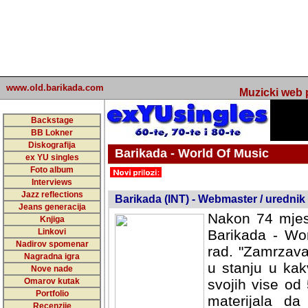
www.old.barikada.com
Muzicki web p
Backstage
BB Lokner
Diskografija
Barikada - World Of Music
ex YU singles
Foto album
undefined
Interviews
Jazz reflections
Barikada (INT) - Webmaster / urednik
Jeans generacija
Nakon 74 mjes
Knjiga
Linkovi
Barikada - Wor
Nadirov spomenar
rad. "Zamrzava
Nagradna igra
u stanju u kak
Nove nade
Omarov kutak
svojih vise od
Portfolio
materijala da 
Recenzije