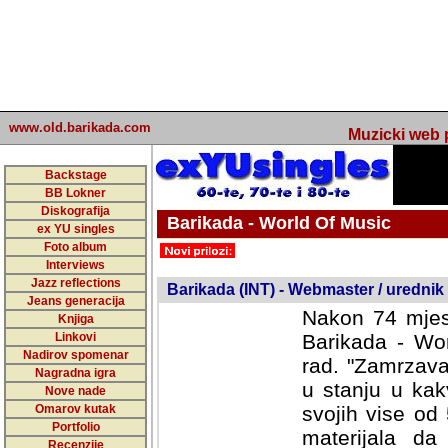
www.old.barikada.com
Muzicki web p
Backstage
BB Lokner
Diskografija
Barikada - World Of Music
ex YU singles
Foto album
undefined
Interviews
Jazz reflections
Barikada (INT) - Webmaster / urednik
Jeans generacija
Nakon 74 mjes
Knjiga
Linkovi
Barikada - Wor
Nadirov spomenar
rad. "Zamrzava
Nagradna igra
u stanju u kak
Nove nade
Omarov kutak
svojih vise od
Portfolio
materijala da 
Recenzije