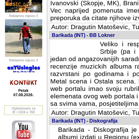
Ivanovski (Skopje, MK), Bran
Vec naprijed pomenuta ime
Reklamno mjesto 3
preporuka da citate njihove izv
Autor: Dragutin Matoševic, Tu
Barikada (INT) - BB Lokner
Veliko i res
Srbije (pa i
jedan od angazovanijih sarad
Reklamno mjesto 4
recenzije muzickih albuma ra
razvrstani po godinama i po t
scena i Ostala scena. Bane 
portalu imao svoju rubriku.
Petak
elemenata ovog web portala i 
07.08.2026.
sa svima vama, posjetiteljima
Optimizirano za
Autor: Dragutin Matoševic, Tu
IE i 1024 x 768
Barikada (INT) - Diskografija
Barikada - Diskografija je
albumi izdati u Regionu (ex 