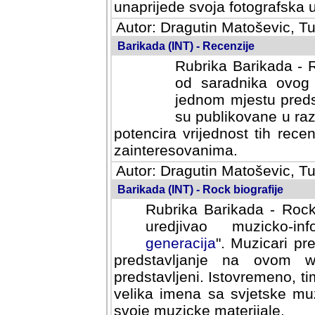
svoja fotografska umijeca.
Autor: Dragutin Matoševic, Tu
Barikada (INT) - Recenzije
Rubrika Barikada - R
od saradnika ovog 
jednom mjestu predst
su publikovane u ra
potencira vrijednost tih rece
zainteresovanima.
Autor: Dragutin Matoševic, Tu
Barikada (INT) - Rock biografije
Rubrika Barikada - Rock
uredjivao muzicko-informa
Muzicari predstavljeni u to
na ovom web portalu cime
Istovremeno, tim nacinom ra
sa svjetske muzicke scene da
materijale.