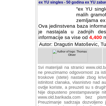
ex YU singles - 50 godina ex YU zab
"ex YU singl
malih gramof
zemljama ex 
Ova jedinstvena baza informa
je nastajala u zadnjih des
informacije sa vise od
4,400
m
Autor: Dragutin Matoševic, Tu
Svi materijali na stranici www.old.b
preuzimamo odgovornost za istini
troskove (stete) nastale zbog kriv
istinitost clanaka, vlasnistvo nad au
ovdje koriste, a preuzeti su s drugi
Nije dopusteno prestampavanje nit
www.old.barikada.com bez pism
Preuzimanje sadrzaja dozvoljeno 