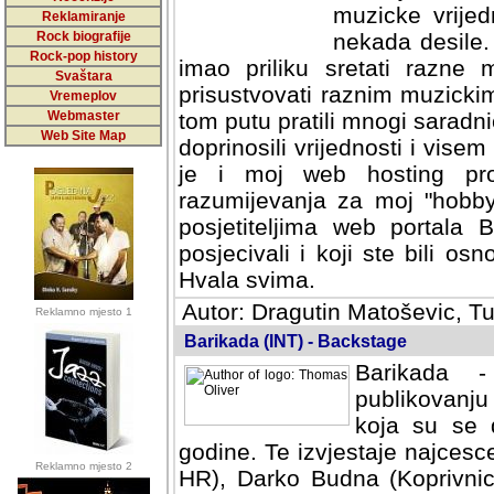
muzicke vrijed
Reklamiranje
Rock biografije
nekada desile
Rock-pop history
imao priliku sretati razne 
Svaštara
prisustvovati raznim muzick
Vremeplov
Webmaster
tom putu pratili mnogi saradni
Web Site Map
doprinosili vrijednosti i vise
je i moj web hosting prov
razumijevanja za moj "hobb
posjetiteljima web portala 
posjecivali i koji ste bili o
Hvala svima.
Autor: Dragutin Matoševic, Tu
Reklamno mjesto 1
Barikada (INT) - Backstage
Barikada -
publikovanju
koja su se 
godine. Te izvjestaje najcesce
Reklamno mjesto 2
HR), Darko Budna (Koprivnic