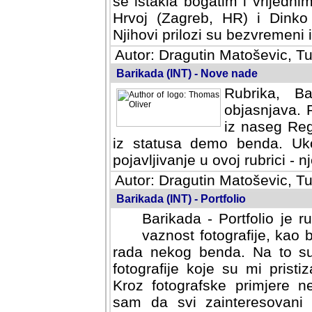
se istakla bogatim i vrijedni
Hrvoj (Zagreb, HR) i Dinko
Njihovi prilozi su bezvremeni i
Autor: Dragutin Matoševic, Tu
Barikada (INT) - Nove nade
Rubrika, B
objasnjava. 
iz naseg Reg
iz statusa demo benda. Uko
pojavljivanje u ovoj rubrici - nj
Autor: Dragutin Matoševic, Tu
Barikada (INT) - Portfolio
Barikada - Portfolio je 
vaznost fotografije, kao
rada nekog benda. Na to su 
fotografije koje su mi pristiz
fotografske primjere nekolik
svi zainteresovani sistemom "