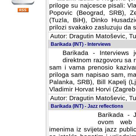
priloge su najcesce pisali: Vl
Popovic (Beograd, SRB), Ze
(Tuzla, BiH), Dinko Husadzi
prilozi svakako zasluzuju da se
Autor: Dragutin Matoševic, Tu
Barikada (INT) - Interviews
Barikada - Interviews 
direktnom razgovoru sa r
sam i vama prenosio kazivan
priloga sam napisao sam, mad
Palanka, SRB), Bill Kapelj (L
Vladimir Horvat Horvi (Zagreb,
Autor: Dragutin Matoševic, Tu
Barikada (INT) - Jazz reflections
Barikada - J
ovom web po
imenima iz svijeta jazz publi