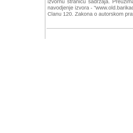
izvornu stranicu sadrzaja. Preuzim
navodjenje izvora - "www.old.barika
Clanu 120. Zakona o autorskom prav
© Copyr