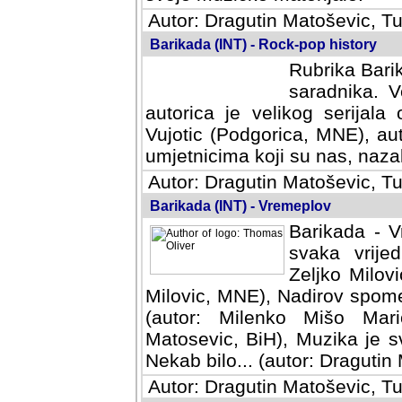
Autor: Dragutin Matoševic, Tu
Barikada (INT) - Rock-pop history
Rubrika Barik
saradnika. V
autorica je velikog serijal
Vujotic (Podgorica, MNE), aut
umjetnicima koji su nas, nazalo
Autor: Dragutin Matoševic, Tu
Barikada (INT) - Vremeplov
Barikada - V
svaka vrijedna
Milovic, MNE)
MNE), Nadirov spomenar (auto
Milenko Mišo Maric, UK), Muz
Muzika je svirala (autor: D
(autor: Dragutin Matosevic, BiH
Autor: Dragutin Matoševic, Tu