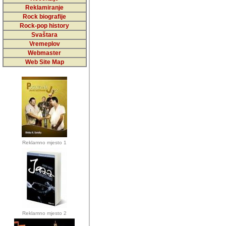
5,000 podstra
Reklamiranje
Rock biografije
da ga temelji
Rock-pop history
vrijednosti kojima smo sv
Svaštara
Vremeplov
Sretan sam da sam u protek
Webmaster
muzicare, svjedociti njih
Web Site Map
muzickim dogadjajima... Sr
mnogi saradnici koji su
doprinosili vrijednosti i v
sam da je i moj web hostin
imala razumijevanja za 
Reklamno mjesto 1
mnogobrojnim posjetitelj
Music, koji ste ga posjeciv
ovoga (nemalog) rada. Hva
Autor: Dragutin Matoševic,
Barikada (INT) - Backstage
Reklamno mjesto 2
Barikada -