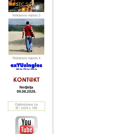
publikovan
dogadjanja
Reklamno mjesto 3
2004. do 2010. godine. Te i
Horvat Horvi (Zagreb, HR)
Šaric (Vinkovci, HR), Vas
Bane Lokner (Zemun, SRB)
imena, mnogima dobro zna
Reklamno mjesto 4
njihove izvjestaje.
Autor: Dragutin Matoševic,
Barikada (INT) - BB Lokner
Nedjelja
Veliko i res
09.08.2026.
Srbije (pa i
Optimizirano za
jedan od angazovanijih s
IE i 1024 x 768
nebrojene recenzije muzic
Njegovi prilozi su razvr
odrednice: ex YU prostor,