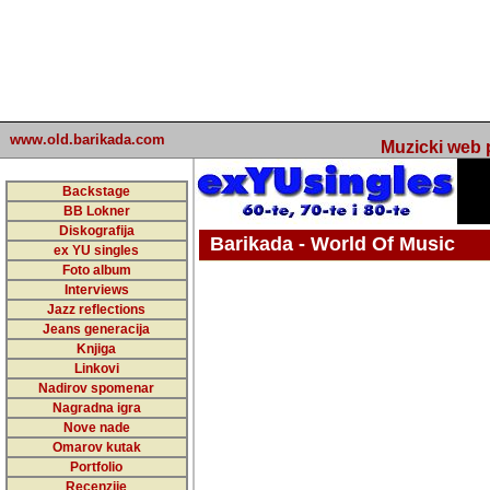
www.old.barikada.com
Muzicki web p
Backstage
BB Lokner
Diskografija
Barikada - World Of Music
ex YU singles
Foto album
undefined
Interviews
Jazz reflections
Barikada (INT) - Webmaster / urednik
Jeans generacija
Nakon 74 mj
Knjiga
Linkovi
portala Bari
Nadirov spomenar
zakljuciti 
Nagradna igra
Nove nade
Barikada - W
Omarov kutak
sada. I u sta
Portfolio
Recenzije