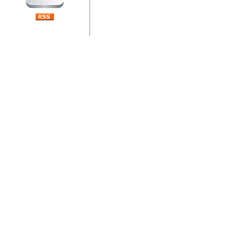
jedan od rijetkih koji je n
Njegovi prilozi su jedan od
i ponosan sam da je svoj
posjetiteljima ovog web por
Autor: Dragutin Matoševic,
Barikada (INT) - Diskografija
Barikada - Diskografija
muzicki albumi izdati u Reg
prostor). Te priloge su n
(Zagreb, HR), Milan B. Po
(Bar, MNE), Tomica Racic 
(Velika Ludina, HR)... Nj
citaju.
Autor: Dragutin Matoševic,
Barikada (INT) - Interviews