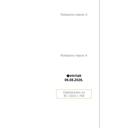
Barikada (INT) 
Barikada - In
saznavao sam
Reklamno mjesto 3
priloge dali 
Horvat Horvi 
Autor: Dragutin Matoše
Barikada (INT) 
(Velika Ludina, HR). N
Reklamno mjesto 4
Autor: Dragutin Matoše
Barikada (INT)
�etvrtak
06.08.2026.
Autor: Dragutin Matoše
Barikada (INT) 
Optimizirano za
IE i 1024 x 768
Barikada - Po
predstavljanj
najcesce od s
zainteresovani sistemo
Autor: Dragutin Matoše