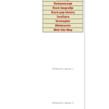
Reklamiranje
Rock biografije
Autor: Dragutin Matoše
Rock-pop history
Barikada (INT)
Svaštara
Vremeplov
Webmaster
Web Site Map
Autor: Dragutin Matoše
Barikada (INT)
odrednice: ex YU pros
Njegovi prilozi su je
Reklamno mjesto 1
posjetiteljima ovog we
Autor: Dragutin Matoše
Barikada (INT) 
Barikada - Diskog
prostor). Te pril
(Bar, MNE), Tomica Ra
citaju.
Reklamno mjesto 2
Autor: Dragutin Matoše