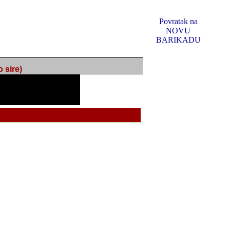
Povratak na
NOVU
BARIKADU
ire)
f Music, odlucio sam
u u kakvom je sada. I u
oljno materijala da ga
 ili su se nekada desile.
e, svjedociti njihovim
me na tom putu pratili
i i visem rejtingu ovog
Reklamno mjesto 5
irma "Leftor", imala
titeljima web portala
og svega ovoga (nemalog)