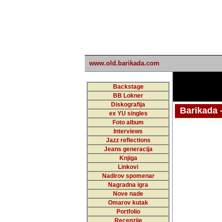
www.old.barikada.com
Backstage
BB Lokner
Diskografija
Barikada - W
ex YU singles
Foto album
Interviews
Jazz reflections
Barikada (INT)
Jeans generacija
Knjiga
Linkovi
Nadirov spomenar
Nagradna igra
Nove nade
Omarov kutak
Portfolio
Recenzije