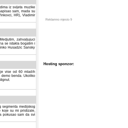
dima iz svijeta muzike
 napisao sam, mada su
Vinkovci, HR), Vladimir
Reklamno mjesto 9
tim, zahvaljujuci veliki
a se istakla bogatim i
 Dinko Husadzic Sansky
 je vise od 60 mladih
demo benda. Ukoliko im
nut.
Hosting sponzor:
tnog segmenta medijskog
 koje su mi pristizale,
afa pokusao sam da svi