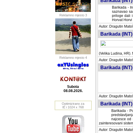
Barikada (INT) 
Barikada - In
saznavao sam
Reklamno mjesto 3
priloge dali 
Horvat Horvi 
Autor: Dragutin Matoše
Barikada (INT) 
(Velika Ludina, HR). N
Reklamno mjesto 4
Autor: Dragutin Matoše
Barikada (INT)
Subota
08.08.2026.
Autor: Dragutin Matoše
Barikada (INT) 
Optimizirano za
IE i 1024 x 768
Barikada - Po
predstavljanj
najcesce od s
zainteresovani sistemo
Autor: Dragutin Matoše