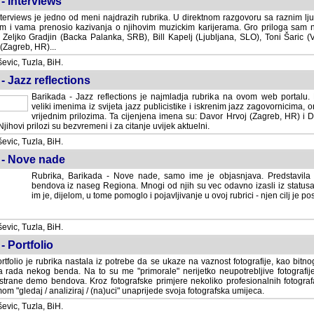
- Interviews
terviews je jedno od meni najdrazih rubrika. U direktnom razgovoru sa raznim lju
 i vama prenosio kazivanja o njihovim muzickim karijerama. Gro priloga sam
i Zeljko Gradjin (Backa Palanka, SRB), Bill Kapelj (Ljubljana, SLO), Toni Šaric (
(Zagreb, HR)...
vic, Tuzla, BiH.
- Jazz reflections
Barikada - Jazz reflections je najmladja rubrika na ovom web portalu. Medju
imenima iz svijeta jazz publicistike i iskrenim jazz zagovornicima, on
vrijednim prilozima. Ta cijenjena imena su: Davor Hrvoj (Zagreb, HR) i
jihovi prilozi su bezvremeni i za citanje uvijek aktuelni.
vic, Tuzla, BiH.
 - Nove nade
Rubrika, Barikada - Nove nade, samo ime je objasnjava. Predstavila
bendova iz naseg Regiona. Mnogi od njih su vec odavno izasli iz statusa 
je, dijelom, u tome pomoglo i pojavljivanje u ovoj rubrici - njen cilj je postig
vic, Tuzla, BiH.
- Portfolio
rtfolio je rubrika nastala iz potrebe da se ukaze na vaznost fotografije, kao bi
a rada nekog benda. Na to su me "primorale" nerijetko neupotrebljive fotografije
trane demo bendova. Kroz fotografske primjere nekoliko profesionalnih fotogr
m "gledaj / analiziraj / (na)uci" unaprijede svoja fotografska umijeca.
vic, Tuzla, BiH.