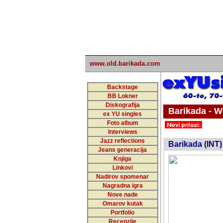
www.old.barikada.com
Backstage
BB Lokner
Diskografija
Barikada - W
ex YU singles
Foto album
undefi
Interviews
Jazz reflections
Barikada (INT)
Jeans generacija
Knjiga
Linkovi
Nadirov spomenar
Nagradna igra
Nove nade
Omarov kutak
Portfolio
Recenzije