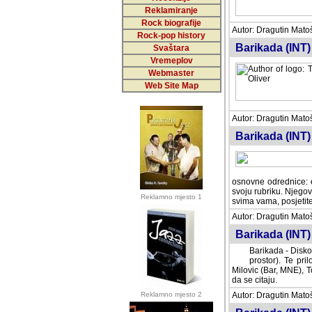
Reklamiranje
Rock biografije
Autor: Dragutin Matoše
Rock-pop history
Barikada (INT)
Svaštara
Vremeplov
Webmaster
Web Site Map
Autor: Dragutin Matoše
Barikada (INT)
odrednice: ex YU pros
Njegovi prilozi su je
Reklamno mjesto 1
posjetiteljima ovog we
Autor: Dragutin Matoše
Barikada (INT) 
Barikada - Diskog
prostor). Te pril
(Bar, MNE), Tomica Ra
citaju.
Reklamno mjesto 2
Autor: Dragutin Matoše