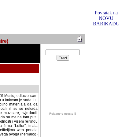
Povratak na
NOVU
BARIKADU
ire)
f Music, odlucio sam
u u kakvom je sada. I u
oljno materijala da ga
 ili su se nekada desile.
e, svjedociti njihovim
me na tom putu pratili
i i visem rejtingu ovog
Reklamno mjesto 5
irma "Leftor", imala
titeljima web portala
og svega ovoga (nemalog)