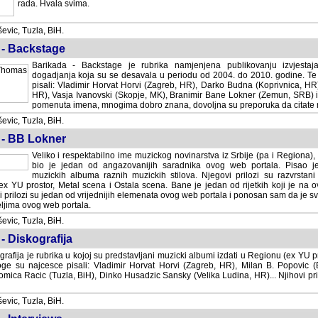
rada. Hvala svima.
vic, Tuzla, BiH.
 - Backstage
Barikada - Backstage je rubrika namjenjena publikovanju izvjestaj
dogadjanja koja su se desavala u periodu od 2004. do 2010. godine. Te 
pisali: Vladimir Horvat Horvi (Zagreb, HR), Darko Budna (Koprivnica, HR)
HR), Vasja Ivanovski (Skopje, MK), Branimir Bane Lokner (Zemun, SRB) i 
pomenuta imena, mnogima dobro znana, dovoljna su preporuka da citate nj
vic, Tuzla, BiH.
 - BB Lokner
Veliko i respektabilno ime muzickog novinarstva iz Srbije (pa i Regiona)
bio je jedan od angazovanijih saradnika ovog web portala. Pisao je nebro
albuma raznih muzickih stilova. Njegovi prilozi su razvrstani po godi
tor, Metal scena i Ostala scena. Bane je jedan od rijetkih koji je na ovom web port
dan od vrijednijih elemenata ovog web portala i ponosan sam da je svoje recenzije
b portala.
vic, Tuzla, BiH.
- Diskografija
rafija je rubrika u kojoj su predstavljani muzicki albumi izdati u Regionu (ex YU pro
oge su najcesce pisali: Vladimir Horvat Horvi (Zagreb, HR), Milan B. Popovic (Beogr
cic (Tuzla, BiH), Dinko Husadzic Sansky (Velika Ludina, HR)... Njihovi prilozi 
vic, Tuzla, BiH.