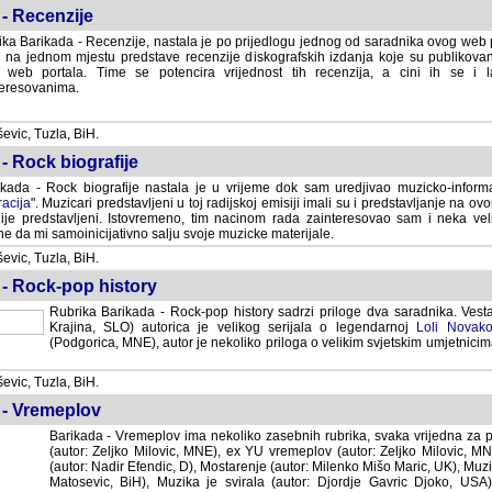
- Recenzije
ka Barikada - Recenzije, nastala je po prijedlogu jednog od saradnika ovog web po
 na jednom mjestu predstave recenzije diskografskih izdanja koje su publikov
web portala. Time se potencira vrijednost tih recenzija, a cini ih se i 
eresovanima.
vic, Tuzla, BiH.
- Rock biografije
kada - Rock biografije nastala je u vrijeme dok sam uredjivao muzicko-informa
acija
". Muzicari predstavljeni u toj radijskoj emisiji imali su i predstavljanje na 
nije predstavljeni. Istovremeno, tim nacinom rada zainteresovao sam i neka ve
 da mi samoinicijativno salju svoje muzicke materijale.
vic, Tuzla, BiH.
 - Rock-pop history
Rubrika Barikada - Rock-pop history sadrzi priloge dva saradnika. Vest
Krajina, SLO) autorica je velikog serijala o legendarnoj
Loli Novako
(Podgorica, MNE), autor je nekoliko priloga o velikim svjetskim umjetnicima
vic, Tuzla, BiH.
 - Vremeplov
Barikada - Vremeplov ima nekoliko zasebnih rubrika, svaka vrijedna za po
(autor: Zeljko Milovic, MNE), ex YU vremeplov (autor: Zeljko Milovic, 
(autor: Nadir Efendic, D), Mostarenje (autor: Milenko Mišo Maric, UK), Muzi
Matosevic, BiH), Muzika je svirala (autor: Djordje Gavric Djoko, USA),