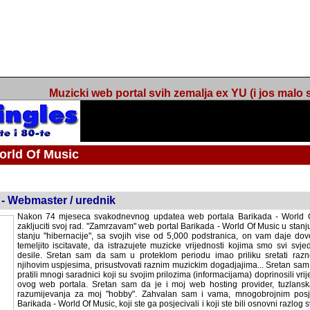
Muzicki web portal svih zemalja ex YU (i jos malo s
orld Of Music
ned
 - Webmaster / urednik
Nakon 74 mjeseca svakodnevnog updatea web portala Barikada - World O
zakljuciti svoj rad. "Zamrzavam" web portal Barikada - World Of Music u stanj
stanju "hibernacije", sa svojih vise od 5,000 podstranica, on vam daje dov
temeljito iscitavate, da istrazujete muzicke vrijednosti kojima smo svi svjedocili
Sretan sam da sam u proteklom periodu imao priliku sretati razne muzicar
uspjesima, prisustvovati raznim muzickim dogadjajima... Sretan sam da su 
mnogi saradnici koji su svojim prilozima (informacijama) doprinosili vrijednost
web portala. Sretan sam da je i moj web hosting provider, tuzlanska f
razumijevanja za moj "hobby". Zahvalan sam i vama, mnogobrojnim posje
Barikada - World Of Music, koji ste ga posjecivali i koji ste bili osnovni razl