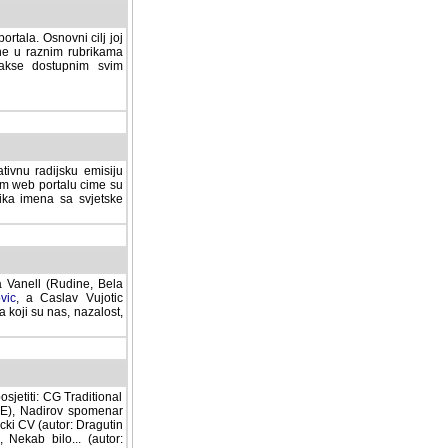
rtala. Osnovni cilj joj
ane u raznim rubrikama
lakse dostupnim svim
tivnu radijsku emisiju
ovom web portalu cime su
lika imena sa svjetske
a Vanell (Rudine, Bela
vic
, a Caslav Vujotic
 koji su nas, nazalost,
sjetiti: CG Traditional
MNE), Nadirov spomenar
cki CV (autor: Dragutin
 Nekab bilo... (autor: