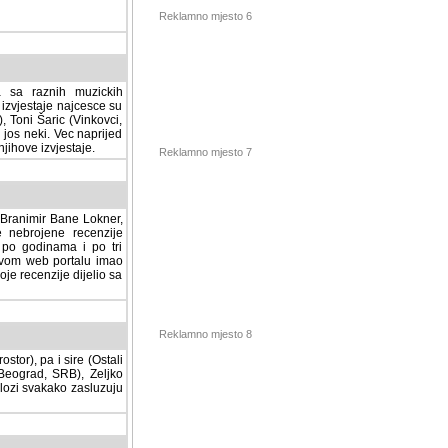
Reklamno mjesto 6
a sa raznih muzickih
izvjestaje najcesce su
, Toni Šaric (Vinkovci,
jos neki. Vec naprijed
ihove izvjestaje.
Reklamno mjesto 7
, Branimir Bane Lokner,
jene recenzije muzickih
nama i po tri osnovne
alu imao svoju rubriku.
 dijelio sa svima vama,
stor), pa i sire (Ostali
Reklamno mjesto 8
ad, SRB), Zeljko Milovic
svakako zasluzuju da se