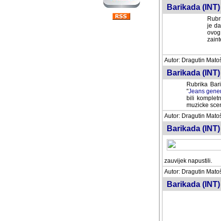
Barikada (INT) 
Rubri
je da
ovog 
zaint
Autor: Dragutin Matoše
Barikada (INT) 
Rubrika Bari
"
Jeans gener
bili komplet
muzicke scene
Autor: Dragutin Matoše
Barikada (INT)
zauvijek napustili.
Autor: Dragutin Matoše
Barikada (INT)