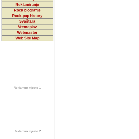
5,000 podstra
Reklamiranje
Rock biografije
da ga temelji
Rock-pop history
vrijednosti kojima smo sv
Svaštara
Vremeplov
Sretan sam da sam u protek
Webmaster
muzicare, svjedociti njih
Web Site Map
muzickim dogadjajima... Sr
mnogi saradnici koji su
doprinosili vrijednosti i v
sam da je i moj web hostin
imala razumijevanja za 
Reklamno mjesto 1
mnogobrojnim posjetitelj
Music, koji ste ga posjeciv
ovoga (nemalog) rada. Hva
Autor: Dragutin Matoševic,
Barikada (INT) - Backstage
Reklamno mjesto 2
Barikada -