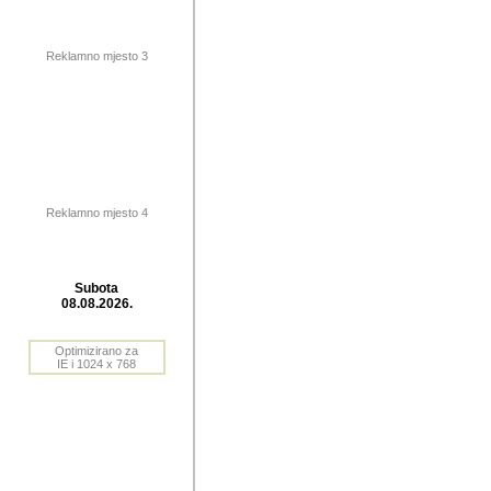
publikovan
dogadjanja
Reklamno mjesto 3
2004. do 2010. godine. Te i
Horvat Horvi (Zagreb, HR)
Šaric (Vinkovci, HR), Vas
Bane Lokner (Zemun, SRB)
imena, mnogima dobro zna
Reklamno mjesto 4
njihove izvjestaje.
Autor: Dragutin Matoševic,
Barikada (INT) - BB Lokner
Subota
Veliko i res
08.08.2026.
Srbije (pa i
Optimizirano za
jedan od angazovanijih s
IE i 1024 x 768
nebrojene recenzije muzic
Njegovi prilozi su razvr
odrednice: ex YU prostor,