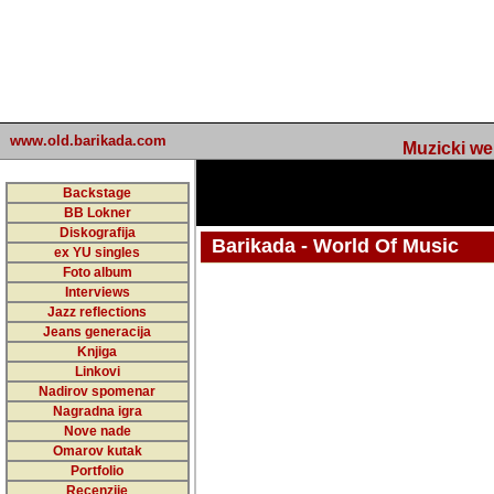
www.old.barikada.com
Muzicki web p
Backstage
BB Lokner
Diskografija
Barikada - World Of Music
ex YU singles
Foto album
undefined
Interviews
Jazz reflections
Barikada (INT) - Webmaster / urednik
Jeans generacija
Nakon 74 mj
Knjiga
Linkovi
portala Bari
Nadirov spomenar
zakljuciti 
Nagradna igra
Nove nade
Barikada - W
Omarov kutak
sada. I u sta
Portfolio
Recenzije