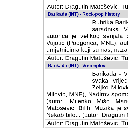
Autor: Dragutin Matoševic, Tu
Barikada (INT) - Rock-pop history
Rubrika Barik
saradnika. V
autorica je velikog serijal
Vujotic (Podgorica, MNE), aut
umjetnicima koji su nas, nazalo
Autor: Dragutin Matoševic, Tu
Barikada (INT) - Vremeplov
Barikada - V
svaka vrijedna
Milovic, MNE)
MNE), Nadirov spomenar (auto
Milenko Mišo Maric, UK), Muz
Muzika je svirala (autor: D
(autor: Dragutin Matosevic, BiH
Autor: Dragutin Matoševic, Tu