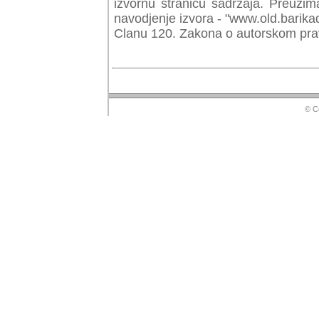
izvornu stranicu sadrzaja. Preuzim
navodjenje izvora - "www.old.barika
Clanu 120. Zakona o autorskom prav
© Copyr