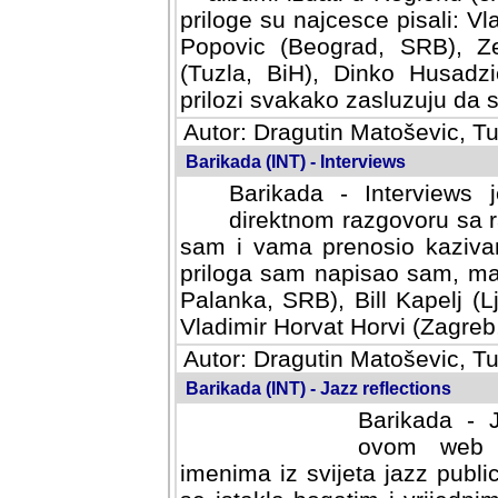
priloge su najcesce pisali: Vl
Popovic (Beograd, SRB), Ze
(Tuzla, BiH), Dinko Husadzi
prilozi svakako zasluzuju da se
Autor: Dragutin Matoševic, Tu
Barikada (INT) - Interviews
Barikada - Interviews 
direktnom razgovoru sa r
sam i vama prenosio kazivan
priloga sam napisao sam, mad
Palanka, SRB), Bill Kapelj (L
Vladimir Horvat Horvi (Zagreb,
Autor: Dragutin Matoševic, Tu
Barikada (INT) - Jazz reflections
Barikada - J
ovom web po
imenima iz svijeta jazz publi