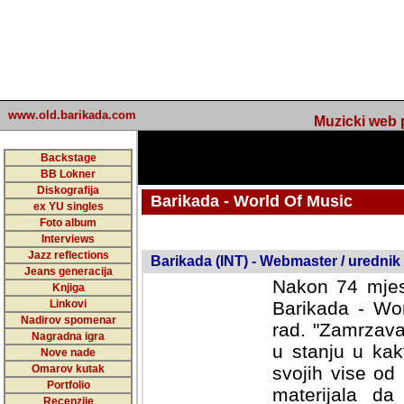
www.old.barikada.com
Muzicki web p
Backstage
BB Lokner
Diskografija
Barikada - World Of Music
ex YU singles
Foto album
undefined
Interviews
Jazz reflections
Barikada (INT) - Webmaster / urednik
Jeans generacija
Nakon 74 mjes
Knjiga
Linkovi
Barikada - Wor
Nadirov spomenar
rad. "Zamrzava
Nagradna igra
u stanju u kak
Nove nade
Omarov kutak
svojih vise od
Portfolio
materijala da 
Recenzije