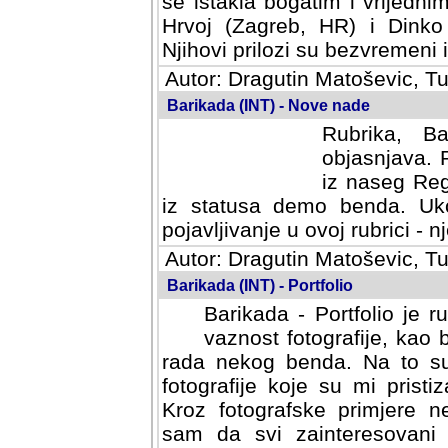
se istakla bogatim i vrijedni
Hrvoj (Zagreb, HR) i Dinko
Njihovi prilozi su bezvremeni i
Autor: Dragutin Matoševic, Tu
Barikada (INT) - Nove nade
Rubrika, B
objasnjava. 
iz naseg Reg
iz statusa demo benda. Uko
pojavljivanje u ovoj rubrici - nj
Autor: Dragutin Matoševic, Tu
Barikada (INT) - Portfolio
Barikada - Portfolio je 
vaznost fotografije, kao
rada nekog benda. Na to su 
fotografije koje su mi pristiz
fotografske primjere nekolik
svi zainteresovani sistemom "