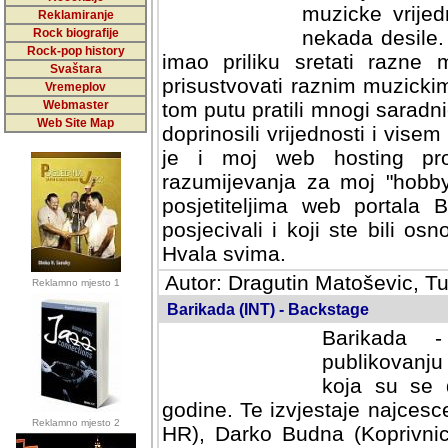
muzicke vrijed
Reklamiranje
Rock biografije
nekada desile
Rock-pop history
imao priliku sretati razne 
Svaštara
prisustvovati raznim muzick
Vremeplov
Webmaster
tom putu pratili mnogi saradni
Web Site Map
doprinosili vrijednosti i vise
je i moj web hosting prov
razumijevanja za moj "hobb
posjetiteljima web portala 
posjecivali i koji ste bili o
Hvala svima.
Autor: Dragutin Matoševic, Tu
Reklamno mjesto 1
Barikada (INT) - Backstage
Barikada -
publikovanju
koja su se 
godine. Te izvjestaje najcesce
Reklamno mjesto 2
HR), Darko Budna (Koprivnic