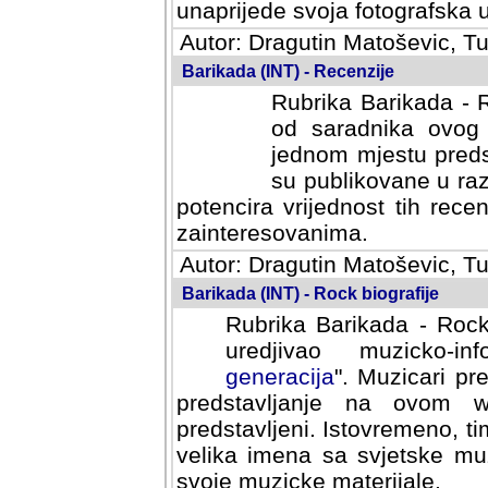
svoja fotografska umijeca.
Autor: Dragutin Matoševic, Tu
Barikada (INT) - Recenzije
Rubrika Barikada - R
od saradnika ovog 
jednom mjestu predst
su publikovane u ra
potencira vrijednost tih rece
zainteresovanima.
Autor: Dragutin Matoševic, Tu
Barikada (INT) - Rock biografije
Rubrika Barikada - Rock
uredjivao muzicko-informa
Muzicari predstavljeni u to
na ovom web portalu cime
Istovremeno, tim nacinom ra
sa svjetske muzicke scene da
materijale.