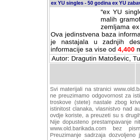
ex YU singles - 50 godina ex YU zab
"ex YU singl
malih gramof
zemljama ex 
Ova jedinstvena baza informa
je nastajala u zadnjih des
informacije sa vise od
4,400
m
Autor: Dragutin Matoševic, Tu
Svi materijali na stranici www.old.b
preuzimamo odgovornost za istini
troskove (stete) nastale zbog kriv
istinitost clanaka, vlasnistvo nad au
ovdje koriste, a preuzeti su s drugi
Nije dopusteno prestampavanje nit
www.old.barikada.com bez pism
Preuzimanje sadrzaja dozvoljeno 