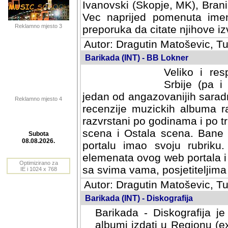
Ivanovski (Skopje, MK), Bran
Vec naprijed pomenuta ime
Reklamno mjesto 3
preporuka da citate njihove izv
Autor: Dragutin Matoševic, Tu
Barikada (INT) - BB Lokner
Veliko i res
Srbije (pa i
jedan od angazovanijih sarad
Reklamno mjesto 4
recenzije muzickih albuma ra
razvrstani po godinama i po t
scena i Ostala scena. Bane 
portalu imao svoju rubriku.
Subota
elemenata ovog web portala i 
08.08.2026.
sa svima vama, posjetiteljima
Optimizirano za
Autor: Dragutin Matoševic, Tu
IE i 1024 x 768
Barikada (INT) - Diskografija
Barikada - Diskografija je
albumi izdati u Regionu (ex 