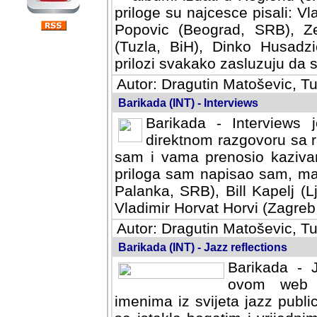
priloge su najcesce pisali: Vl
Popovic (Beograd, SRB), Ze
(Tuzla, BiH), Dinko Husadzi
prilozi svakako zasluzuju da se
Autor: Dragutin Matoševic, Tu
Barikada (INT) - Interviews
Barikada - Interviews 
direktnom razgovoru sa r
sam i vama prenosio kazivan
priloga sam napisao sam, mad
Palanka, SRB), Bill Kapelj (L
Vladimir Horvat Horvi (Zagreb,
Autor: Dragutin Matoševic, Tu
Barikada (INT) - Jazz reflections
Barikada - J
ovom web po
imenima iz svijeta jazz publi