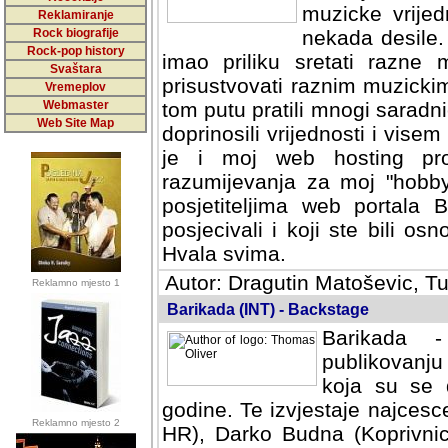
muzicke vrijed
Reklamiranje
Rock biografije
nekada desile
Rock-pop history
imao priliku sretati razne 
Svaštara
prisustvovati raznim muzick
Vremeplov
Webmaster
tom putu pratili mnogi saradni
Web Site Map
doprinosili vrijednosti i vise
je i moj web hosting prov
razumijevanja za moj "hobb
posjetiteljima web portala 
posjecivali i koji ste bili o
Hvala svima.
Autor: Dragutin Matoševic, Tu
Reklamno mjesto 1
Barikada (INT) - Backstage
Barikada -
publikovanju
koja su se 
godine. Te izvjestaje najcesce
Reklamno mjesto 2
HR), Darko Budna (Koprivnic