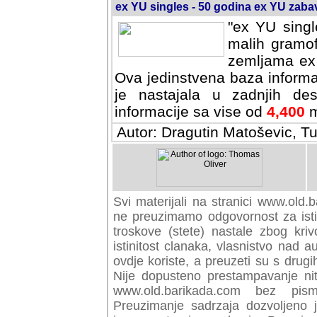
ex YU singles - 50 godina ex YU zab
"ex YU singl
malih gramof
zemljama ex 
Ova jedinstvena baza informa
je nastajala u zadnjih des
informacije sa vise od
4,400
m
Autor: Dragutin Matoševic, Tu
Svi materijali na stranici www.old.b
preuzimamo odgovornost za istini
troskove (stete) nastale zbog kriv
istinitost clanaka, vlasnistvo nad au
ovdje koriste, a preuzeti su s drugi
Nije dopusteno prestampavanje nit
www.old.barikada.com bez pism
Preuzimanje sadrzaja dozvoljeno 