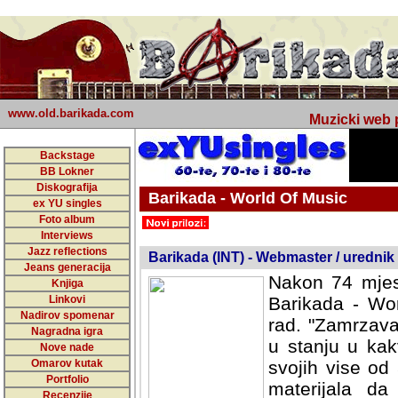
www.old.barikada.com
Muzicki web p
Backstage
BB Lokner
Diskografija
Barikada - World Of Music
ex YU singles
Foto album
undefined
Interviews
Jazz reflections
Barikada (INT) - Webmaster / urednik
Jeans generacija
Nakon 74 mjes
Knjiga
Linkovi
Barikada - Wor
Nadirov spomenar
rad. "Zamrzava
Nagradna igra
u stanju u kak
Nove nade
Omarov kutak
svojih vise od
Portfolio
materijala da 
Recenzije