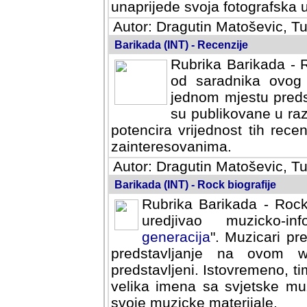
svoja fotografska umijeca.
Autor: Dragutin Matoševic, Tu
Barikada (INT) - Recenzije
Rubrika Barikada - R
od saradnika ovog 
jednom mjestu predst
su publikovane u ra
potencira vrijednost tih rece
zainteresovanima.
Autor: Dragutin Matoševic, Tu
Barikada (INT) - Rock biografije
Rubrika Barikada - Rock
uredjivao muzicko-informa
Muzicari predstavljeni u to
na ovom web portalu cime
Istovremeno, tim nacinom ra
sa svjetske muzicke scene da
materijale.