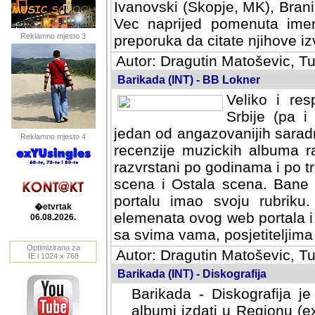
Ivanovski (Skopje, MK), Bran
Vec naprijed pomenuta ime
Reklamno mjesto 3
preporuka da citate njihove izv
Autor: Dragutin Matoševic, Tu
Barikada (INT) - BB Lokner
Veliko i res
Srbije (pa i
jedan od angazovanijih sarad
Reklamno mjesto 4
recenzije muzickih albuma ra
razvrstani po godinama i po t
scena i Ostala scena. Bane 
portalu imao svoju rubriku.
�etvrtak
elemenata ovog web portala i 
06.08.2026.
sa svima vama, posjetiteljima
Optimizirano za
Autor: Dragutin Matoševic, Tu
IE i 1024 x 768
Barikada (INT) - Diskografija
Barikada - Diskografija je
albumi izdati u Regionu (ex 