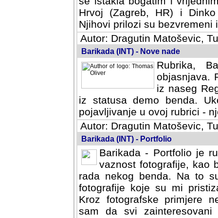
se istakla bogatim i vrijedni
Hrvoj (Zagreb, HR) i Dinko
Njihovi prilozi su bezvremeni i
Autor: Dragutin Matoševic, Tu
Barikada (INT) - Nove nade
Rubrika, B
objasnjava. 
iz naseg Reg
iz statusa demo benda. Uko
pojavljivanje u ovoj rubrici - nj
Autor: Dragutin Matoševic, Tu
Barikada (INT) - Portfolio
Barikada - Portfolio je 
vaznost fotografije, kao
rada nekog benda. Na to su 
fotografije koje su mi pristiz
fotografske primjere nekolik
svi zainteresovani sistemom "