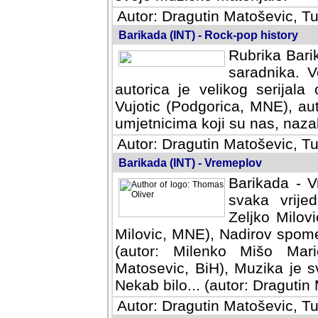
Autor: Dragutin Matoševic, Tu
Barikada (INT) - Rock-pop history
Rubrika Barik
saradnika. V
autorica je velikog serijal
Vujotic (Podgorica, MNE), aut
umjetnicima koji su nas, nazalo
Autor: Dragutin Matoševic, Tu
Barikada (INT) - Vremeplov
Barikada - V
svaka vrijedna
Milovic, MNE)
MNE), Nadirov spomenar (auto
Milenko Mišo Maric, UK), Muz
Muzika je svirala (autor: D
(autor: Dragutin Matosevic, BiH
Autor: Dragutin Matoševic, Tu