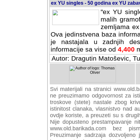
ex YU singles - 50 godina ex YU zab
"ex YU singl
malih gramof
zemljama ex 
Ova jedinstvena baza informa
je nastajala u zadnjih des
informacije sa vise od
4,400
m
Autor: Dragutin Matoševic, Tu
Svi materijali na stranici www.old.b
preuzimamo odgovornost za istini
troskove (stete) nastale zbog kriv
istinitost clanaka, vlasnistvo nad au
ovdje koriste, a preuzeti su s drugi
Nije dopusteno prestampavanje nit
www.old.barikada.com bez pism
Preuzimanje sadrzaja dozvoljeno 