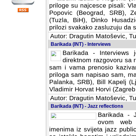
priloge su najcesce pisali: Vl
Popovic (Beograd, SRB), Ze
(Tuzla, BiH), Dinko Husadzi
prilozi svakako zasluzuju da se
Autor: Dragutin Matoševic, Tu
Barikada (INT) - Interviews
Barikada - Interviews 
direktnom razgovoru sa r
sam i vama prenosio kazivan
priloga sam napisao sam, mad
Palanka, SRB), Bill Kapelj (L
Vladimir Horvat Horvi (Zagreb,
Autor: Dragutin Matoševic, Tu
Barikada (INT) - Jazz reflections
Barikada - J
ovom web po
imenima iz svijeta jazz publi