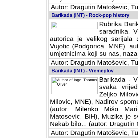
Autor: Dragutin Matoševic, Tu
Barikada (INT) - Rock-pop history
Rubrika Barik
saradnika. V
autorica je velikog serijal
Vujotic (Podgorica, MNE), aut
umjetnicima koji su nas, nazalo
Autor: Dragutin Matoševic, Tu
Barikada (INT) - Vremeplov
Barikada - V
svaka vrijedna
Milovic, MNE)
MNE), Nadirov spomenar (auto
Milenko Mišo Maric, UK), Muz
Muzika je svirala (autor: D
(autor: Dragutin Matosevic, BiH
Autor: Dragutin Matoševic, Tu