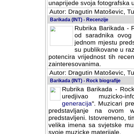
svoja fotografska umijeca.
Autor: Dragutin Matoševic, Tu
Barikada (INT) - Recenzije
Rubrika Barikada - R
od saradnika ovog 
jednom mjestu predst
su publikovane u ra
potencira vrijednost tih rece
zainteresovanima.
Autor: Dragutin Matoševic, Tu
Barikada (INT) - Rock biografije
Rubrika Barikada - Rock
uredjivao muzicko-informa
Muzicari predstavljeni u to
na ovom web portalu cime
Istovremeno, tim nacinom ra
sa svjetske muzicke scene da
materijale.