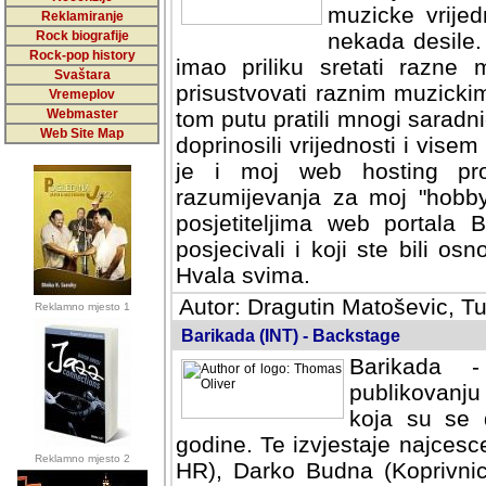
muzicke vrijed
Reklamiranje
Rock biografije
nekada desile
Rock-pop history
imao priliku sretati razne 
Svaštara
prisustvovati raznim muzick
Vremeplov
Webmaster
tom putu pratili mnogi saradni
Web Site Map
doprinosili vrijednosti i vise
je i moj web hosting prov
razumijevanja za moj "hobb
posjetiteljima web portala 
posjecivali i koji ste bili o
Hvala svima.
Autor: Dragutin Matoševic, Tu
Reklamno mjesto 1
Barikada (INT) - Backstage
Barikada -
publikovanju
koja su se 
godine. Te izvjestaje najcesce
Reklamno mjesto 2
HR), Darko Budna (Koprivnic