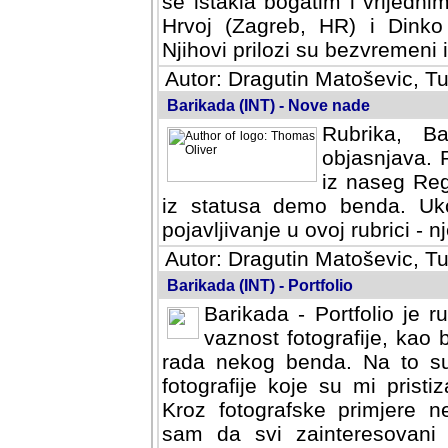
se istakla bogatim i vrijedni
Hrvoj (Zagreb, HR) i Dinko
Njihovi prilozi su bezvremeni i
Autor: Dragutin Matoševic, Tu
Barikada (INT) - Nove nade
Rubrika, B
objasnjava. 
iz naseg Reg
iz statusa demo benda. Uko
pojavljivanje u ovoj rubrici - nj
Autor: Dragutin Matoševic, Tu
Barikada (INT) - Portfolio
Barikada - Portfolio je 
vaznost fotografije, kao
rada nekog benda. Na to su 
fotografije koje su mi pristiz
fotografske primjere nekolik
svi zainteresovani sistemom "