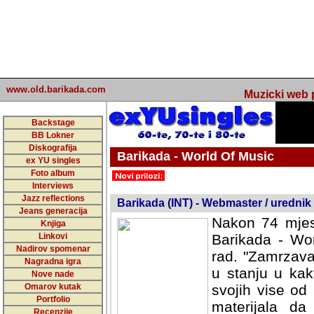
www.old.barikada.com
Muzicki web p
Backstage
BB Lokner
Diskografija
Barikada - World Of Music
ex YU singles
Foto album
undefined
Interviews
Jazz reflections
Barikada (INT) - Webmaster / urednik
Jeans generacija
Nakon 74 mjes
Knjiga
Linkovi
Barikada - Wor
Nadirov spomenar
rad. "Zamrzava
Nagradna igra
u stanju u kak
Nove nade
Omarov kutak
svojih vise od
Portfolio
materijala da 
Recenzije