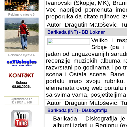
Ivanovski (Skopje, MK), Bran
Vec naprijed pomenuta ime
Reklamno mjesto 3
preporuka da citate njihove izv
Autor: Dragutin Matoševic, Tu
Barikada (INT) - BB Lokner
Veliko i res
Srbije (pa i
jedan od angazovanijih sarad
Reklamno mjesto 4
recenzije muzickih albuma ra
razvrstani po godinama i po t
scena i Ostala scena. Bane 
portalu imao svoju rubriku.
Subota
elemenata ovog web portala i 
08.08.2026.
sa svima vama, posjetiteljima
Optimizirano za
Autor: Dragutin Matoševic, Tu
IE i 1024 x 768
Barikada (INT) - Diskografija
Barikada - Diskografija je
albumi izdati u Regionu (ex 