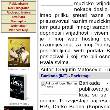
muzicke vrijed
Reklamiranje
Rock biografije
nekada desile
Rock-pop history
imao priliku sretati razne 
Svaštara
prisustvovati raznim muzick
Vremeplov
Webmaster
tom putu pratili mnogi saradni
Web Site Map
doprinosili vrijednosti i vise
je i moj web hosting prov
razumijevanja za moj "hobb
posjetiteljima web portala 
posjecivali i koji ste bili o
Hvala svima.
Autor: Dragutin Matoševic, Tu
Reklamno mjesto 1
Barikada (INT) - Backstage
Barikada -
publikovanju
koja su se 
godine. Te izvjestaje najcesce
Reklamno mjesto 2
HR), Darko Budna (Koprivnic