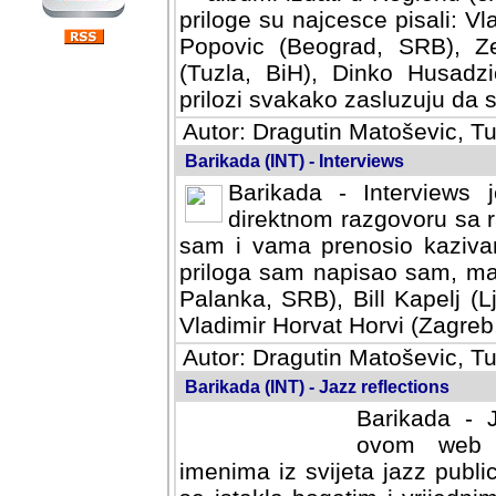
priloge su najcesce pisali: Vl
Popovic (Beograd, SRB), Ze
(Tuzla, BiH), Dinko Husadzi
prilozi svakako zasluzuju da se
Autor: Dragutin Matoševic, Tu
Barikada (INT) - Interviews
Barikada - Interviews 
direktnom razgovoru sa r
sam i vama prenosio kazivan
priloga sam napisao sam, mad
Palanka, SRB), Bill Kapelj (L
Vladimir Horvat Horvi (Zagreb,
Autor: Dragutin Matoševic, Tu
Barikada (INT) - Jazz reflections
Barikada - J
ovom web po
imenima iz svijeta jazz publi