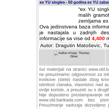
ex YU singles - 50 godina ex YU zab
"ex YU singl
malih gramof
zemljama ex 
Ova jedinstvena baza informa
je nastajala u zadnjih des
informacije sa vise od
4,400
m
Autor: Dragutin Matoševic, Tu
Svi materijali na stranici www.old.b
preuzimamo odgovornost za istini
troskove (stete) nastale zbog kriv
istinitost clanaka, vlasnistvo nad au
ovdje koriste, a preuzeti su s drugi
Nije dopusteno prestampavanje nit
www.old.barikada.com bez pism
Preuzimanje sadrzaja dozvoljeno 