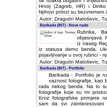
se istakla bogatim i vrijedni
Hrvoj (Zagreb, HR) i Dinko
Njihovi prilozi su bezvremeni i
Autor: Dragutin Matoševic, Tu
Barikada (INT) - Nove nade
Rubrika, B
objasnjava. 
iz naseg Reg
iz statusa demo benda. Uko
pojavljivanje u ovoj rubrici - nj
Autor: Dragutin Matoševic, Tu
Barikada (INT) - Portfolio
Barikada - Portfolio je 
vaznost fotografije, kao
rada nekog benda. Na to su 
fotografije koje su mi pristiz
fotografske primjere nekolik
svi zainteresovani sistemom "