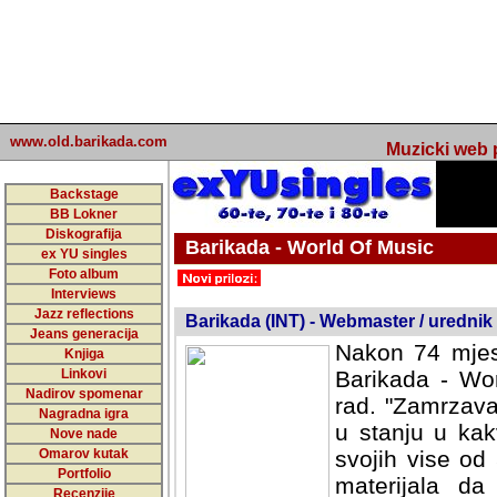
www.old.barikada.com
Muzicki web p
Backstage
BB Lokner
Diskografija
Barikada - World Of Music
ex YU singles
Foto album
undefined
Interviews
Jazz reflections
Barikada (INT) - Webmaster / urednik
Jeans generacija
Nakon 74 mjes
Knjiga
Linkovi
Barikada - Wor
Nadirov spomenar
rad. "Zamrzava
Nagradna igra
u stanju u kak
Nove nade
Omarov kutak
svojih vise od
Portfolio
materijala da 
Recenzije