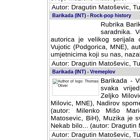
Autor: Dragutin Matoševic, Tu
Barikada (INT) - Rock-pop history
Rubrika Barik
saradnika. V
autorica je velikog serijal
Vujotic (Podgorica, MNE), aut
umjetnicima koji su nas, nazalo
Autor: Dragutin Matoševic, Tu
Barikada (INT) - Vremeplov
Barikada - V
svaka vrijedna
Milovic, MNE)
MNE), Nadirov spomenar (auto
Milenko Mišo Maric, UK), Muz
Muzika je svirala (autor: D
(autor: Dragutin Matosevic, BiH
Autor: Dragutin Matoševic, Tu