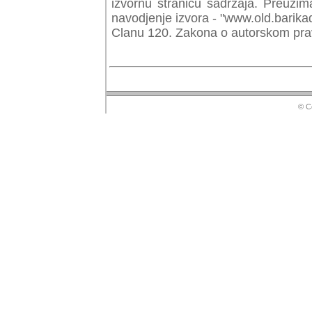
izvornu stranicu sadrzaja. Preuzim
navodjenje izvora - "www.old.barika
Clanu 120. Zakona o autorskom prav
© Copyr