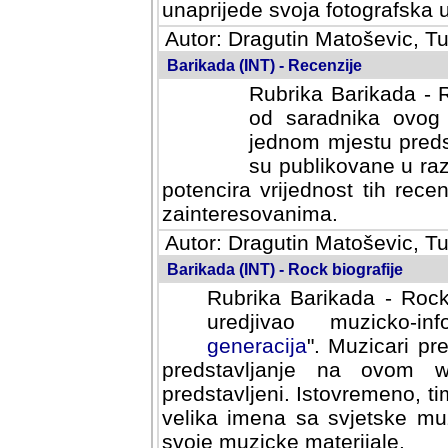
svoja fotografska umijeca.
Autor: Dragutin Matoševic, Tu
Barikada (INT) - Recenzije
Rubrika Barikada - R
od saradnika ovog 
jednom mjestu predst
su publikovane u ra
potencira vrijednost tih rece
zainteresovanima.
Autor: Dragutin Matoševic, Tu
Barikada (INT) - Rock biografije
Rubrika Barikada - Rock
uredjivao muzicko-informa
Muzicari predstavljeni u to
na ovom web portalu cime
Istovremeno, tim nacinom ra
sa svjetske muzicke scene da
materijale.