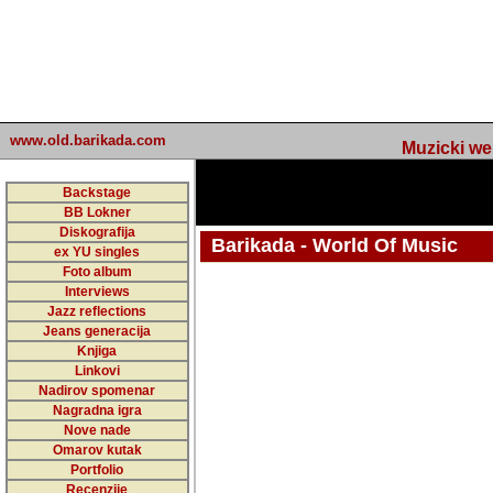
www.old.barikada.com
Muzicki web p
Backstage
BB Lokner
Diskografija
Barikada - World Of Music
ex YU singles
Foto album
undefined
Interviews
Jazz reflections
Barikada (INT) - Webmaster / urednik
Jeans generacija
Nakon 74 mj
Knjiga
Linkovi
portala Bari
Nadirov spomenar
zakljuciti 
Nagradna igra
Nove nade
Barikada - W
Omarov kutak
sada. I u sta
Portfolio
Recenzije