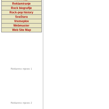
5,000 podstra
Reklamiranje
Rock biografije
da ga temelji
Rock-pop history
vrijednosti kojima smo sv
Svaštara
Vremeplov
Sretan sam da sam u protek
Webmaster
muzicare, svjedociti njih
Web Site Map
muzickim dogadjajima... Sr
mnogi saradnici koji su
doprinosili vrijednosti i v
sam da je i moj web hostin
imala razumijevanja za 
Reklamno mjesto 1
mnogobrojnim posjetitelj
Music, koji ste ga posjeciv
ovoga (nemalog) rada. Hva
Autor: Dragutin Matoševic,
Barikada (INT) - Backstage
Reklamno mjesto 2
Barikada -