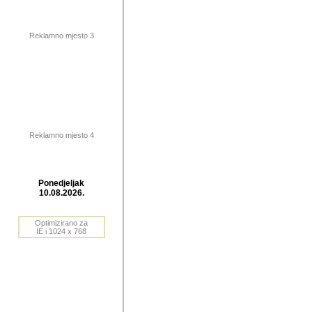
publikovan
dogadjanja
Reklamno mjesto 3
2004. do 2010. godine. Te i
Horvat Horvi (Zagreb, HR)
Šaric (Vinkovci, HR), Vas
Bane Lokner (Zemun, SRB)
imena, mnogima dobro zna
Reklamno mjesto 4
njihove izvjestaje.
Autor: Dragutin Matoševic,
Barikada (INT) - BB Lokner
Ponedjeljak
Veliko i res
10.08.2026.
Srbije (pa i
Optimizirano za
jedan od angazovanijih s
IE i 1024 x 768
nebrojene recenzije muzic
Njegovi prilozi su razvr
odrednice: ex YU prostor,