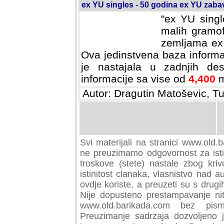
ex YU singles - 50 godina ex YU zab
"ex YU singl
malih gramof
zemljama ex 
Ova jedinstvena baza informa
je nastajala u zadnjih des
informacije sa vise od
4,400
m
Autor: Dragutin Matoševic, Tu
Svi materijali na stranici www.old.b
preuzimamo odgovornost za istini
troskove (stete) nastale zbog kriv
istinitost clanaka, vlasnistvo nad au
ovdje koriste, a preuzeti su s drugi
Nije dopusteno prestampavanje nit
www.old.barikada.com bez pism
Preuzimanje sadrzaja dozvoljeno 