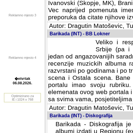
Ivanovski (Skopje, MK), Bran
Vec naprijed pomenuta ime
Reklamno mjesto 3
preporuka da citate njihove izv
Autor: Dragutin Matoševic, Tu
Barikada (INT) - BB Lokner
Veliko i res
Srbije (pa i
jedan od angazovanijih sarad
Reklamno mjesto 4
recenzije muzickih albuma ra
razvrstani po godinama i po t
scena i Ostala scena. Bane 
portalu imao svoju rubriku.
�etvrtak
elemenata ovog web portala i 
06.08.2026.
sa svima vama, posjetiteljima
Optimizirano za
Autor: Dragutin Matoševic, Tu
IE i 1024 x 768
Barikada (INT) - Diskografija
Barikada - Diskografija je
albumi izdati u Regionu (ex 