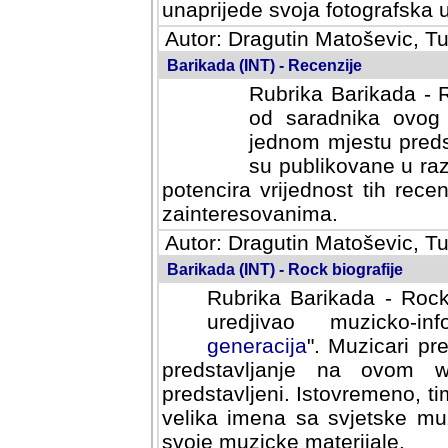
svoja fotografska umijeca.
Autor: Dragutin Matoševic, Tu
Barikada (INT) - Recenzije
Rubrika Barikada - R
od saradnika ovog 
jednom mjestu predst
su publikovane u ra
potencira vrijednost tih rece
zainteresovanima.
Autor: Dragutin Matoševic, Tu
Barikada (INT) - Rock biografije
Rubrika Barikada - Rock
uredjivao muzicko-informa
Muzicari predstavljeni u to
na ovom web portalu cime
Istovremeno, tim nacinom ra
sa svjetske muzicke scene da
materijale.