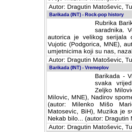
Autor: Dragutin Matoševic, Tu
Barikada (INT) - Rock-pop history
Rubrika Barik
saradnika. V
autorica je velikog serijal
Vujotic (Podgorica, MNE), aut
umjetnicima koji su nas, nazalo
Autor: Dragutin Matoševic, Tu
Barikada (INT) - Vremeplov
Barikada - V
svaka vrijedna
Milovic, MNE)
MNE), Nadirov spomenar (auto
Milenko Mišo Maric, UK), Muz
Muzika je svirala (autor: D
(autor: Dragutin Matosevic, BiH
Autor: Dragutin Matoševic, Tu