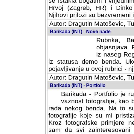
se istakla bogatim i vrijedni
Hrvoj (Zagreb, HR) i Dinko
Njihovi prilozi su bezvremeni i
Autor: Dragutin Matoševic, Tu
Barikada (INT) - Nove nade
Rubrika, B
objasnjava. 
iz naseg Reg
iz statusa demo benda. Uko
pojavljivanje u ovoj rubrici - nj
Autor: Dragutin Matoševic, Tu
Barikada (INT) - Portfolio
Barikada - Portfolio je 
vaznost fotografije, kao
rada nekog benda. Na to su 
fotografije koje su mi pristiz
fotografske primjere nekolik
svi zainteresovani sistemom "