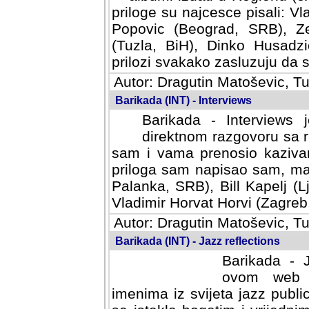
priloge su najcesce pisali: Vl
Popovic (Beograd, SRB), Ze
(Tuzla, BiH), Dinko Husadzi
prilozi svakako zasluzuju da se
Autor: Dragutin Matoševic, Tu
Barikada (INT) - Interviews
Barikada - Interviews 
direktnom razgovoru sa r
sam i vama prenosio kazivan
priloga sam napisao sam, mad
Palanka, SRB), Bill Kapelj (L
Vladimir Horvat Horvi (Zagreb,
Autor: Dragutin Matoševic, Tu
Barikada (INT) - Jazz reflections
Barikada - J
ovom web po
imenima iz svijeta jazz publi