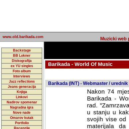
www.old.barikada.com
Muzicki web p
Backstage
BB Lokner
Diskografija
Barikada - World Of Music
ex YU singles
Foto album
undefined
Interviews
Jazz reflections
Barikada (INT) - Webmaster / urednik
Jeans generacija
Nakon 74 mjes
Knjiga
Linkovi
Barikada - Wor
Nadirov spomenar
rad. "Zamrzava
Nagradna igra
u stanju u kak
Nove nade
Omarov kutak
svojih vise od
Portfolio
materijala da 
Recenzije