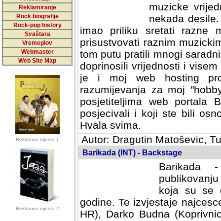
muzicke vrijed
Reklamiranje
Rock biografije
nekada desile
Rock-pop history
imao priliku sretati razne 
Svaštara
prisustvovati raznim muzick
Vremeplov
Webmaster
tom putu pratili mnogi saradni
Web Site Map
doprinosili vrijednosti i vise
je i moj web hosting prov
razumijevanja za moj "hobb
posjetiteljima web portala 
posjecivali i koji ste bili o
Hvala svima.
Autor: Dragutin Matoševic, Tu
Reklamno mjesto 1
Barikada (INT) - Backstage
Barikada -
publikovanju
koja su se 
godine. Te izvjestaje najcesce
Reklamno mjesto 2
HR), Darko Budna (Koprivnic