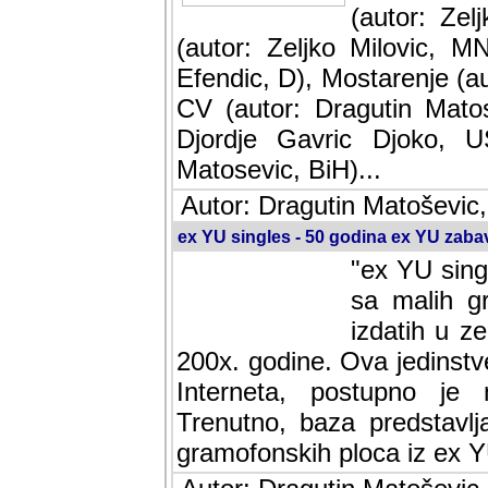
(autor: Ze
(autor: Zeljko Milovic, M
Efendic, D), Mostarenje (a
CV (autor: Dragutin Matos
Djordje Gavric Djoko, US
Matosevic, BiH)...
Autor: Dragutin Matoševic,
ex YU singles - 50 godina ex YU zab
"ex YU sing
sa malih g
izdatih u z
200x. godine. Ova jedinst
Interneta, postupno je nast
baza predstavlja informaci
ploca iz ex YU.