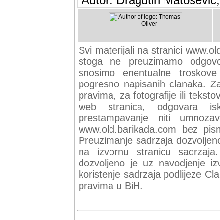
Autor: Dragutin Matoševic,
Svi materijali na stranici www.ol
stoga ne preuzimamo odgovor
snosimo enentualne troskove (
pogresno napisanih clanaka. Za 
pravima, za fotografije ili teksto
web stranica, odgovara isk
prestampavanje niti umnozav
www.old.barikada.com bez pism
Preuzimanje sadrzaja dozvoljeno
na izvornu stranicu sadrzaja
dozvoljeno je uz navodjenje iz
koristenje sadrzaja podlijeze C
pravima u BiH.