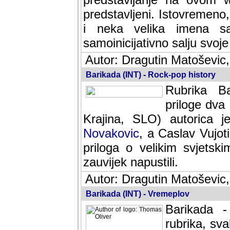
predstavljeni. Istovremen
i neka velika imena s
samoinicijativno salju svoje
Autor: Dragutin Matoševic,
Barikada (INT) - Rock-pop history
Rubrika Bari
dva saradnik
SLO) autorica je velikog s
Caslav Vujotic (Podgorica
velikim svjetskim umjetni
napustili.
Autor: Dragutin Matoševic,
Barikada (INT) - Vremeplov
Barikada -
rubrika, sva