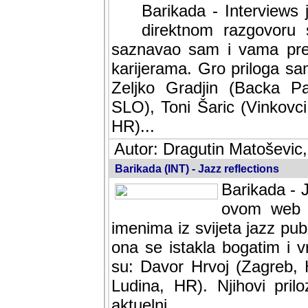
Barikada - Interviews 
direktnom razgovoru 
saznavao sam i vama pren
karijerama. Gro priloga sa
Zeljko Gradjin (Backa Pal
SLO), Toni Šaric (Vinkovci
HR)...
Autor: Dragutin Matoševic,
Barikada (INT) - Jazz reflections
Barikada - J
ovom web po
imenima iz svijeta jazz pub
ona se istakla bogatim i v
su: Davor Hrvoj (Zagreb, 
Ludina, HR). Njihovi pril
aktuelni.