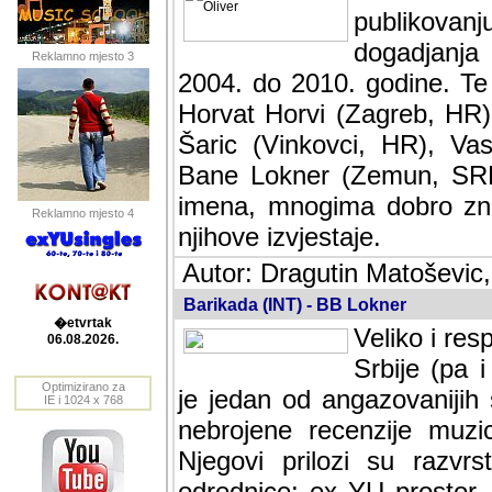
publikovan
dogadjanja
Reklamno mjesto 3
2004. do 2010. godine. Te i
Horvat Horvi (Zagreb, HR)
Šaric (Vinkovci, HR), Vas
Bane Lokner (Zemun, SRB)
imena, mnogima dobro zna
Reklamno mjesto 4
njihove izvjestaje.
Autor: Dragutin Matoševic,
Barikada (INT) - BB Lokner
�etvrtak
Veliko i res
06.08.2026.
Srbije (pa i
Optimizirano za
jedan od angazovanijih s
IE i 1024 x 768
nebrojene recenzije muzic
Njegovi prilozi su razvr
odrednice: ex YU prostor,