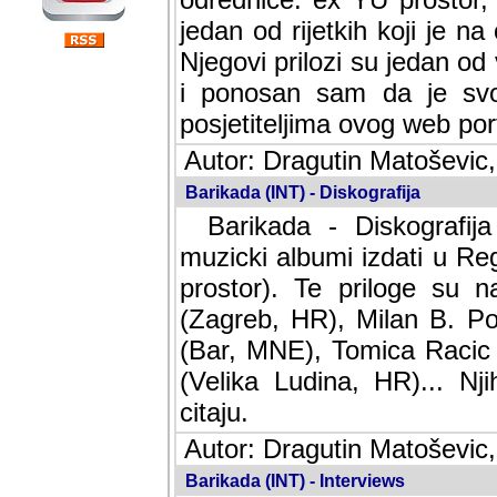
jedan od rijetkih koji je n
Njegovi prilozi su jedan od
i ponosan sam da je svoj
posjetiteljima ovog web por
Autor: Dragutin Matoševic,
Barikada (INT) - Diskografija
Barikada - Diskografija
muzicki albumi izdati u Reg
prostor). Te priloge su n
(Zagreb, HR), Milan B. Po
(Bar, MNE), Tomica Racic 
(Velika Ludina, HR)... Nj
citaju.
Autor: Dragutin Matoševic,
Barikada (INT) - Interviews