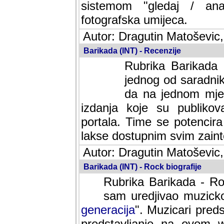
sistemom "gledaj / anal
fotografska umijeca.
Autor: Dragutin Matoševic,
Barikada (INT) - Recenzije
Rubrika Barikada -
jednog od saradnika
da na jednom mjes
izdanja koje su publik
portala. Time se potencira 
lakse dostupnim svim zain
Autor: Dragutin Matoševic,
Barikada (INT) - Rock biografije
Rubrika Barikada - Roc
sam uredjivao muzicko-
generacija
". Muzicari predst
predstavljanje na ovom w