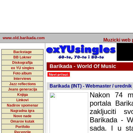
www.old.barikada.com
Muzicki web p
Backstage
BB Lokner
Diskografija
Barikada - World Of Music
ex YU singles
Foto album
undefined
Interviews
Jazz reflections
Barikada (INT) - Webmaster / urednik
Jeans generacija
Nakon 74 mj
Knjiga
Linkovi
portala Bari
Nadirov spomenar
zakljuciti 
Nagradna igra
Nove nade
Barikada - W
Omarov kutak
sada. I u sta
Portfolio
Recenzije