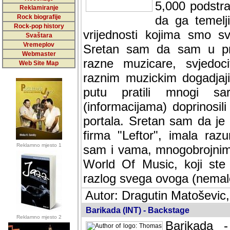
5,000 podstra
Reklamiranje
Rock biografije
da ga temelji
Rock-pop history
vrijednosti kojima smo sv
Svaštara
Vremeplov
Sretan sam da sam u protek
Webmaster
muzicare, svjedociti njih
Web Site Map
muzickim dogadjajima... Sr
mnogi saradnici koji su
doprinosili vrijednosti i v
sam da je i moj web hostin
imala razumijevanja za 
Reklamno mjesto 1
mnogobrojnim posjetitelj
Music, koji ste ga posjeciv
ovoga (nemalog) rada. Hva
Autor: Dragutin Matoševic,
Barikada (INT) - Backstage
Reklamno mjesto 2
Barikada -