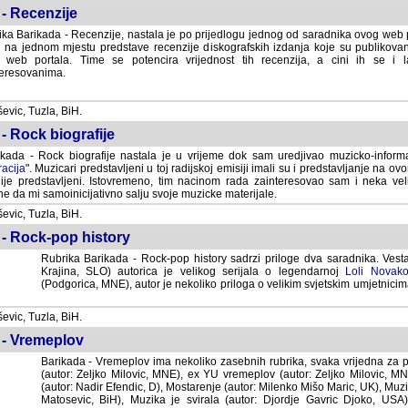
- Recenzije
ka Barikada - Recenzije, nastala je po prijedlogu jednog od saradnika ovog web po
 na jednom mjestu predstave recenzije diskografskih izdanja koje su publikov
web portala. Time se potencira vrijednost tih recenzija, a cini ih se i 
eresovanima.
vic, Tuzla, BiH.
- Rock biografije
kada - Rock biografije nastala je u vrijeme dok sam uredjivao muzicko-informa
acija
". Muzicari predstavljeni u toj radijskoj emisiji imali su i predstavljanje na 
nije predstavljeni. Istovremeno, tim nacinom rada zainteresovao sam i neka ve
 da mi samoinicijativno salju svoje muzicke materijale.
vic, Tuzla, BiH.
 - Rock-pop history
Rubrika Barikada - Rock-pop history sadrzi priloge dva saradnika. Vest
Krajina, SLO) autorica je velikog serijala o legendarnoj
Loli Novako
(Podgorica, MNE), autor je nekoliko priloga o velikim svjetskim umjetnicima
vic, Tuzla, BiH.
 - Vremeplov
Barikada - Vremeplov ima nekoliko zasebnih rubrika, svaka vrijedna za po
(autor: Zeljko Milovic, MNE), ex YU vremeplov (autor: Zeljko Milovic, 
(autor: Nadir Efendic, D), Mostarenje (autor: Milenko Mišo Maric, UK), Muzi
Matosevic, BiH), Muzika je svirala (autor: Djordje Gavric Djoko, USA),