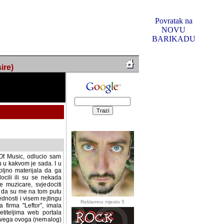
Povratak na
NOVU
BARIKADU
ire)
f Music, odlucio sam
u u kakvom je sada. I u
oljno materijala da ga
 ili su se nekada desile.
e, svjedociti njihovim
me na tom putu pratili
i i visem rejtingu ovog
Reklamno mjesto 5
irma "Leftor", imala
titeljima web portala
og svega ovoga (nemalog)