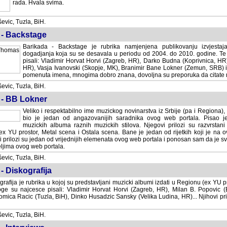
rada. Hvala svima.
vic, Tuzla, BiH.
 - Backstage
Barikada - Backstage je rubrika namjenjena publikovanju izvjestaj
dogadjanja koja su se desavala u periodu od 2004. do 2010. godine. Te 
pisali: Vladimir Horvat Horvi (Zagreb, HR), Darko Budna (Koprivnica, HR)
HR), Vasja Ivanovski (Skopje, MK), Branimir Bane Lokner (Zemun, SRB) i 
pomenuta imena, mnogima dobro znana, dovoljna su preporuka da citate nj
vic, Tuzla, BiH.
 - BB Lokner
Veliko i respektabilno ime muzickog novinarstva iz Srbije (pa i Regiona)
bio je jedan od angazovanijih saradnika ovog web portala. Pisao je nebro
albuma raznih muzickih stilova. Njegovi prilozi su razvrstani po godi
tor, Metal scena i Ostala scena. Bane je jedan od rijetkih koji je na ovom web port
dan od vrijednijih elemenata ovog web portala i ponosan sam da je svoje recenzije
b portala.
vic, Tuzla, BiH.
- Diskografija
rafija je rubrika u kojoj su predstavljani muzicki albumi izdati u Regionu (ex YU pro
oge su najcesce pisali: Vladimir Horvat Horvi (Zagreb, HR), Milan B. Popovic (Beogr
cic (Tuzla, BiH), Dinko Husadzic Sansky (Velika Ludina, HR)... Njihovi prilozi 
vic, Tuzla, BiH.