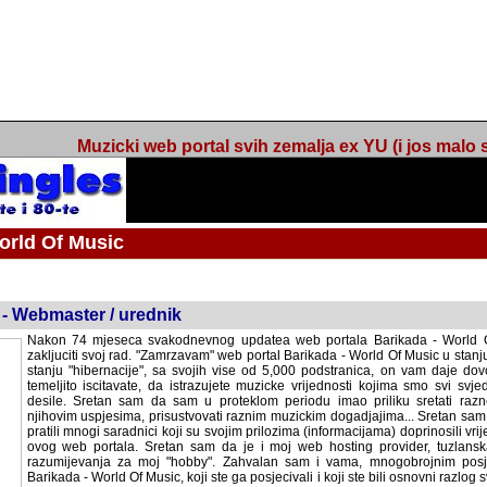
Muzicki web portal svih zemalja ex YU (i jos malo s
orld Of Music
ned
 - Webmaster / urednik
Nakon 74 mjeseca svakodnevnog updatea web portala Barikada - World O
zakljuciti svoj rad. "Zamrzavam" web portal Barikada - World Of Music u stanj
stanju "hibernacije", sa svojih vise od 5,000 podstranica, on vam daje dov
temeljito iscitavate, da istrazujete muzicke vrijednosti kojima smo svi svjedocili
Sretan sam da sam u proteklom periodu imao priliku sretati razne muzicar
uspjesima, prisustvovati raznim muzickim dogadjajima... Sretan sam da su 
mnogi saradnici koji su svojim prilozima (informacijama) doprinosili vrijednost
web portala. Sretan sam da je i moj web hosting provider, tuzlanska f
razumijevanja za moj "hobby". Zahvalan sam i vama, mnogobrojnim posje
Barikada - World Of Music, koji ste ga posjecivali i koji ste bili osnovni razl