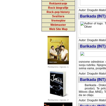
Reklamiranje
Rock biografije
Autor: Dragutin Matoše
Rock-pop history
Barikada (INT)
Svaštara
Vremeplov
Webmaster
Web Site Map
Autor: Dragutin Matoše
Barikada (INT)
odrednice: ex YU pros
Njegovi prilozi su je
Reklamno mjesto 1
posjetiteljima ovog we
Autor: Dragutin Matoše
Barikada (INT) 
Barikada - Diskog
prostor). Te pril
(Bar, MNE), Tomica Ra
citaju.
Reklamno mjesto 2
Autor: Dragutin Matoše