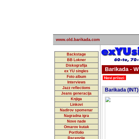
www.old.barikada.com
Backstage
BB Lokner
Diskografija
Barikada - W
ex YU singles
Foto album
undefi
Interviews
Jazz reflections
Barikada (INT)
Jeans generacija
Knjiga
Linkovi
Nadirov spomenar
Nagradna igra
Nove nade
Omarov kutak
Portfolio
Recenzije