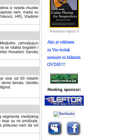
dima iz svijeta muzike
 napisao sam, mada su
Vinkovci, HR), Vladimir
Reklamno mjesto 9
tim, zahvaljujuci veliki
a se istakla bogatim i
 Dinko Husadzic Sansky
 je vise od 60 mladih
demo benda. Ukoliko im
nut.
Hosting sponzor:
tnog segmenta medijskog
 koje su mi pristizale,
afa pokusao sam da svi