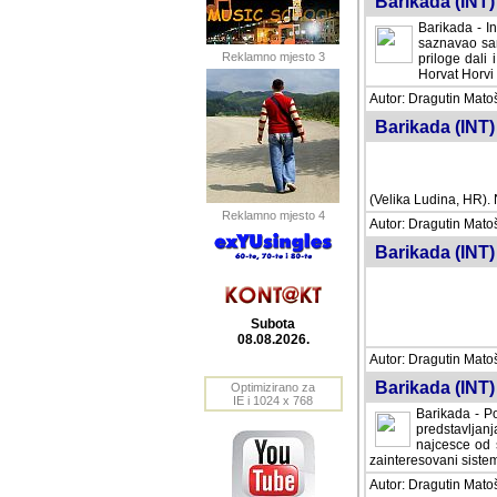
Barikada (INT) 
Barikada - In
saznavao sam
Reklamno mjesto 3
priloge dali 
Horvat Horvi 
Autor: Dragutin Matoše
Barikada (INT) 
(Velika Ludina, HR). N
Reklamno mjesto 4
Autor: Dragutin Matoše
Barikada (INT)
Subota
08.08.2026.
Autor: Dragutin Matoše
Barikada (INT) 
Optimizirano za
IE i 1024 x 768
Barikada - Po
predstavljanj
najcesce od s
zainteresovani sistemo
Autor: Dragutin Matoše