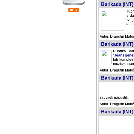
Barikada (INT) 
Rubri
je da
ovog 
zaint
Autor: Dragutin Matoše
Barikada (INT) 
Rubrika Bari
"
Jeans gener
bili komplet
muzicke scene
Autor: Dragutin Matoše
Barikada (INT)
zauvijek napustili.
Autor: Dragutin Matoše
Barikada (INT)