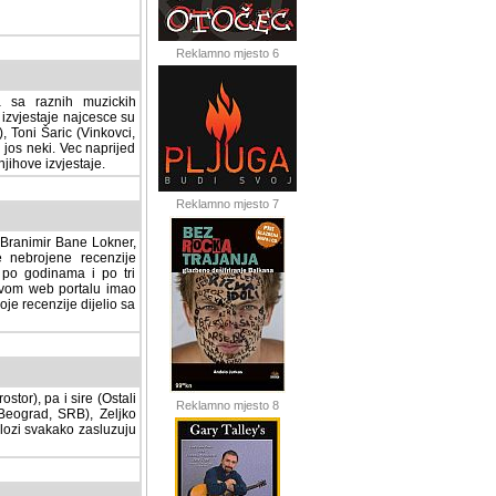
Reklamno mjesto 6
a sa raznih muzickih
izvjestaje najcesce su
, Toni Šaric (Vinkovci,
jos neki. Vec naprijed
ihove izvjestaje.
Reklamno mjesto 7
, Branimir Bane Lokner,
jene recenzije muzickih
nama i po tri osnovne
alu imao svoju rubriku.
 dijelio sa svima vama,
stor), pa i sire (Ostali
Reklamno mjesto 8
ad, SRB), Zeljko Milovic
svakako zasluzuju da se