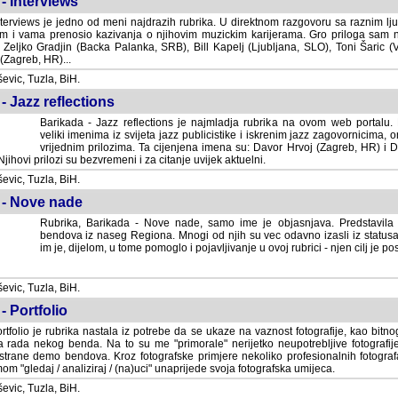
- Interviews
terviews je jedno od meni najdrazih rubrika. U direktnom razgovoru sa raznim lju
 i vama prenosio kazivanja o njihovim muzickim karijerama. Gro priloga sam
i Zeljko Gradjin (Backa Palanka, SRB), Bill Kapelj (Ljubljana, SLO), Toni Šaric (
(Zagreb, HR)...
vic, Tuzla, BiH.
- Jazz reflections
Barikada - Jazz reflections je najmladja rubrika na ovom web portalu. Medju
imenima iz svijeta jazz publicistike i iskrenim jazz zagovornicima, on
vrijednim prilozima. Ta cijenjena imena su: Davor Hrvoj (Zagreb, HR) i
jihovi prilozi su bezvremeni i za citanje uvijek aktuelni.
vic, Tuzla, BiH.
 - Nove nade
Rubrika, Barikada - Nove nade, samo ime je objasnjava. Predstavila
bendova iz naseg Regiona. Mnogi od njih su vec odavno izasli iz statusa 
je, dijelom, u tome pomoglo i pojavljivanje u ovoj rubrici - njen cilj je postig
vic, Tuzla, BiH.
- Portfolio
rtfolio je rubrika nastala iz potrebe da se ukaze na vaznost fotografije, kao bi
a rada nekog benda. Na to su me "primorale" nerijetko neupotrebljive fotografije
trane demo bendova. Kroz fotografske primjere nekoliko profesionalnih fotogr
m "gledaj / analiziraj / (na)uci" unaprijede svoja fotografska umijeca.
vic, Tuzla, BiH.