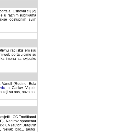
rtala. Osnovni cilj joj
ane u raznim rubrikama
lakse dostupnim svim
tivnu radijsku emisiju
ovom web portalu cime su
lika imena sa svjetske
a Vanell (Rudine, Bela
vic
, a Caslav Vujotic
 koji su nas, nazalost,
sjetiti: CG Traditional
MNE), Nadirov spomenar
cki CV (autor: Dragutin
 Nekab bilo... (autor: