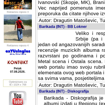
Ivanovski (Skopje, MK), Bran
Vec naprijed pomenuta ime
Reklamno mjesto 3
preporuka da citate njihove izv
Autor: Dragutin Matoševic, Tu
Barikada (INT) - BB Lokner
Veliko i res
Srbije (pa i
jedan od angazovanijih sarad
Reklamno mjesto 4
recenzije muzickih albuma ra
razvrstani po godinama i po t
scena i Ostala scena. Bane 
portalu imao svoju rubriku.
Petak
elemenata ovog web portala i 
07.08.2026.
sa svima vama, posjetiteljima
Optimizirano za
Autor: Dragutin Matoševic, Tu
IE i 1024 x 768
Barikada (INT) - Diskografija
Barikada - Diskografija je
albumi izdati u Regionu (ex 