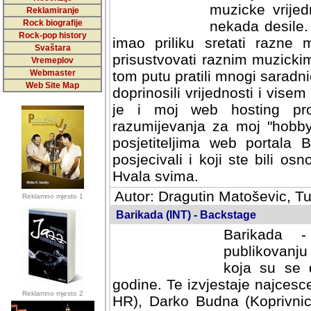
muzicke vrijed
Reklamiranje
Rock biografije
nekada desile
Rock-pop history
imao priliku sretati razne 
Svaštara
prisustvovati raznim muzick
Vremeplov
Webmaster
tom putu pratili mnogi saradni
Web Site Map
doprinosili vrijednosti i vise
je i moj web hosting prov
razumijevanja za moj "hobb
posjetiteljima web portala 
posjecivali i koji ste bili o
Hvala svima.
Autor: Dragutin Matoševic, Tu
Reklamno mjesto 1
Barikada (INT) - Backstage
Barikada -
publikovanju
koja su se 
godine. Te izvjestaje najcesce
Reklamno mjesto 2
HR), Darko Budna (Koprivnic