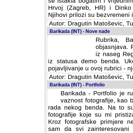
se istakla bogatim i vrijedni
Hrvoj (Zagreb, HR) i Dinko
Njihovi prilozi su bezvremeni i
Autor: Dragutin Matoševic, Tu
Barikada (INT) - Nove nade
Rubrika, B
objasnjava. 
iz naseg Reg
iz statusa demo benda. Uko
pojavljivanje u ovoj rubrici - nj
Autor: Dragutin Matoševic, Tu
Barikada (INT) - Portfolio
Barikada - Portfolio je 
vaznost fotografije, kao
rada nekog benda. Na to su 
fotografije koje su mi pristiz
fotografske primjere nekolik
svi zainteresovani sistemom "