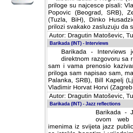
priloge su najcesce pisali: Vl
Popovic (Beograd, SRB), Ze
(Tuzla, BiH), Dinko Husadzi
prilozi svakako zasluzuju da se
Autor: Dragutin Matoševic, Tu
Barikada (INT) - Interviews
Barikada - Interviews 
direktnom razgovoru sa r
sam i vama prenosio kazivan
priloga sam napisao sam, mad
Palanka, SRB), Bill Kapelj (L
Vladimir Horvat Horvi (Zagreb,
Autor: Dragutin Matoševic, Tu
Barikada (INT) - Jazz reflections
Barikada - J
ovom web po
imenima iz svijeta jazz publi