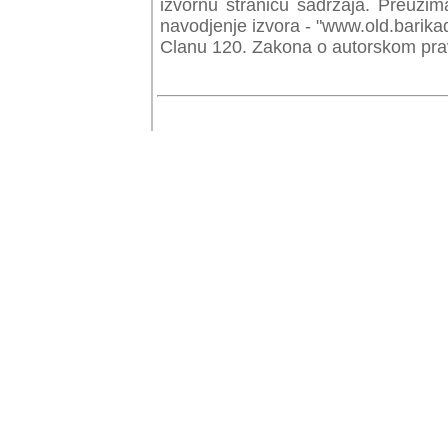
izvornu stranicu sadrzaja. Preuzim
navodjenje izvora - "www.old.barika
Clanu 120. Zakona o autorskom prav
© Copyr