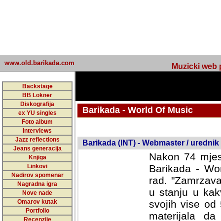
www.old.barikada.com
Muzicki web p
Backstage
BB Lokner
Diskografija
Barikada - World Of Music
ex YU singles
Foto album
undefined
Interviews
Jazz reflections
Barikada (INT) - Webmaster / urednik
Jeans generacija
Nakon 74 mjes
Knjiga
Linkovi
Barikada - Wor
Nadirov spomenar
rad. "Zamrzava
Nagradna igra
u stanju u kak
Nove nade
Omarov kutak
svojih vise od
Portfolio
materijala da 
Recenzije