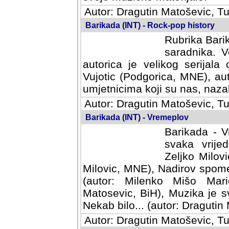
Autor: Dragutin Matoševic, Tu
Barikada (INT) - Rock-pop history
Rubrika Barik
saradnika. V
autorica je velikog serijal
Vujotic (Podgorica, MNE), aut
umjetnicima koji su nas, nazalo
Autor: Dragutin Matoševic, Tu
Barikada (INT) - Vremeplov
Barikada - V
svaka vrijedna
Milovic, MNE)
MNE), Nadirov spomenar (auto
Milenko Mišo Maric, UK), Muz
Muzika je svirala (autor: D
(autor: Dragutin Matosevic, BiH
Autor: Dragutin Matoševic, Tu