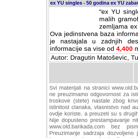
ex YU singles - 50 godina ex YU zab
"ex YU singl
malih gramof
zemljama ex 
Ova jedinstvena baza informa
je nastajala u zadnjih des
informacije sa vise od
4,400
m
Autor: Dragutin Matoševic, Tu
Svi materijali na stranici www.old.b
preuzimamo odgovornost za istini
troskove (stete) nastale zbog kriv
istinitost clanaka, vlasnistvo nad au
ovdje koriste, a preuzeti su s drugi
Nije dopusteno prestampavanje nit
www.old.barikada.com bez pism
Preuzimanje sadrzaja dozvoljeno 