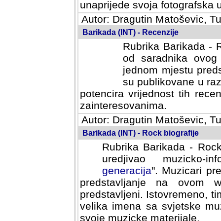
svoja fotografska umijeca.
Autor: Dragutin Matoševic, Tu
Barikada (INT) - Recenzije
Rubrika Barikada - R
od saradnika ovog 
jednom mjestu predst
su publikovane u ra
potencira vrijednost tih rece
zainteresovanima.
Autor: Dragutin Matoševic, Tu
Barikada (INT) - Rock biografije
Rubrika Barikada - Rock
uredjivao muzicko-informa
Muzicari predstavljeni u to
na ovom web portalu cime
Istovremeno, tim nacinom ra
sa svjetske muzicke scene da
materijale.