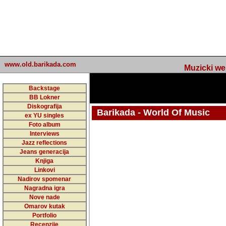
www.old.barikada.com
Muzicki web p
Backstage
BB Lokner
Diskografija
Barikada - World Of Music
ex YU singles
Foto album
undefined
Interviews
Jazz reflections
Barikada (INT) - Webmaster / urednik
Jeans generacija
Nakon 74 mj
Knjiga
Linkovi
portala Bari
Nadirov spomenar
zakljuciti 
Nagradna igra
Nove nade
Barikada - W
Omarov kutak
sada. I u sta
Portfolio
Recenzije