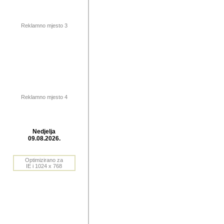
publikovan
dogadjanja
Reklamno mjesto 3
2004. do 2010. godine. Te i
Horvat Horvi (Zagreb, HR)
Šaric (Vinkovci, HR), Vas
Bane Lokner (Zemun, SRB)
imena, mnogima dobro zna
Reklamno mjesto 4
njihove izvjestaje.
Autor: Dragutin Matoševic,
Barikada (INT) - BB Lokner
Nedjelja
Veliko i res
09.08.2026.
Srbije (pa i
Optimizirano za
jedan od angazovanijih s
IE i 1024 x 768
nebrojene recenzije muzic
Njegovi prilozi su razvr
odrednice: ex YU prostor,