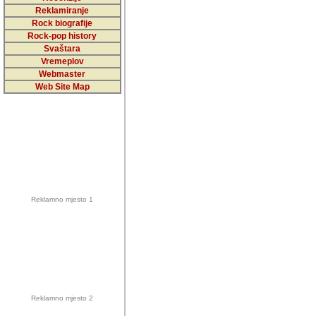
5,000 podstra
Reklamiranje
Rock biografije
da ga temelji
Rock-pop history
vrijednosti kojima smo sv
Svaštara
Vremeplov
Sretan sam da sam u protek
Webmaster
muzicare, svjedociti njih
Web Site Map
muzickim dogadjajima... Sr
mnogi saradnici koji su
doprinosili vrijednosti i v
sam da je i moj web hostin
imala razumijevanja za 
Reklamno mjesto 1
mnogobrojnim posjetitelj
Music, koji ste ga posjeciv
ovoga (nemalog) rada. Hva
Autor: Dragutin Matoševic,
Barikada (INT) - Backstage
Reklamno mjesto 2
Barikada -