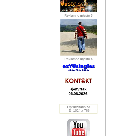
Barikada (INT) 
Barikada - In
saznavao sam
Reklamno mjesto 3
priloge dali 
Horvat Horvi 
Autor: Dragutin Matoše
Barikada (INT) 
(Velika Ludina, HR). N
Reklamno mjesto 4
Autor: Dragutin Matoše
Barikada (INT)
�etvrtak
06.08.2026.
Autor: Dragutin Matoše
Barikada (INT) 
Optimizirano za
IE i 1024 x 768
Barikada - Po
predstavljanj
najcesce od s
zainteresovani sistemo
Autor: Dragutin Matoše