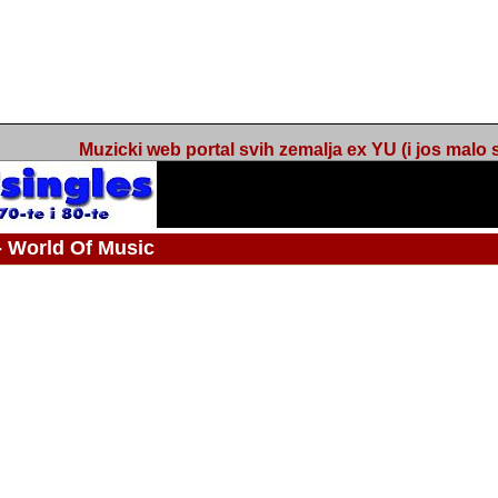
Muzicki web portal svih zemalja ex YU (i jos malo s
orld Of Music
ned
 - Webmaster / urednik
Nakon 74 mjeseca svakodnevnog updatea web portala Barikada - World O
zakljuciti svoj rad. "Zamrzavam" web portal Barikada - World Of Music u stanj
stanju "hibernacije", sa svojih vise od 5,000 podstranica, on vam daje dov
temeljito iscitavate, da istrazujete muzicke vrijednosti kojima smo svi svjedocili
Sretan sam da sam u proteklom periodu imao priliku sretati razne muzicar
uspjesima, prisustvovati raznim muzickim dogadjajima... Sretan sam da su 
mnogi saradnici koji su svojim prilozima (informacijama) doprinosili vrijednost
web portala. Sretan sam da je i moj web hosting provider, tuzlanska f
razumijevanja za moj "hobby". Zahvalan sam i vama, mnogobrojnim posje
Barikada - World Of Music, koji ste ga posjecivali i koji ste bili osnovni razl