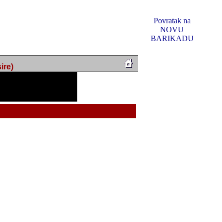
Povratak na
NOVU
BARIKADU
ire)
f Music, odlucio sam
u u kakvom je sada. I u
oljno materijala da ga
 ili su se nekada desile.
e, svjedociti njihovim
me na tom putu pratili
i i visem rejtingu ovog
Reklamno mjesto 5
irma "Leftor", imala
titeljima web portala
og svega ovoga (nemalog)