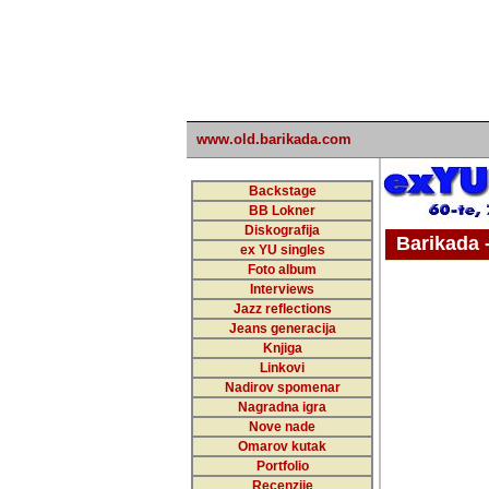
www.old.barikada.com
Backstage
BB Lokner
Diskografija
Barikada - W
ex YU singles
Foto album
undefi
Interviews
Jazz reflections
Barikada (INT)
Jeans generacija
Knjiga
Linkovi
Nadirov spomenar
Nagradna igra
Nove nade
Omarov kutak
Portfolio
Recenzije