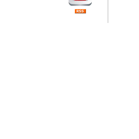
Barikada (INT) 
Rubri
je da
ovog 
zaint
Autor: Dragutin Matoše
Barikada (INT) 
Rubrika Bari
"
Jeans gener
bili komplet
muzicke scene
Autor: Dragutin Matoše
Barikada (INT)
zauvijek napustili.
Autor: Dragutin Matoše
Barikada (INT)