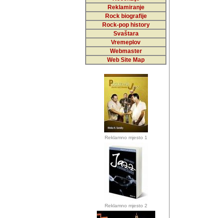
Reklamiranje
Rock biografije
Autor: Dragutin Matoše
Rock-pop history
Barikada (INT)
Svaštara
Vremeplov
Webmaster
Web Site Map
Autor: Dragutin Matoše
Barikada (INT)
odrednice: ex YU pros
Njegovi prilozi su je
Reklamno mjesto 1
posjetiteljima ovog we
Autor: Dragutin Matoše
Barikada (INT) 
Barikada - Diskog
prostor). Te pril
(Bar, MNE), Tomica Ra
citaju.
Reklamno mjesto 2
Autor: Dragutin Matoše