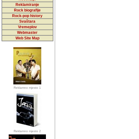
5,000 podstra
Reklamiranje
Rock biografije
da ga temelji
Rock-pop history
vrijednosti kojima smo sv
Svaštara
Vremeplov
Sretan sam da sam u protek
Webmaster
muzicare, svjedociti njih
Web Site Map
muzickim dogadjajima... Sr
mnogi saradnici koji su
doprinosili vrijednosti i v
sam da je i moj web hostin
imala razumijevanja za 
Reklamno mjesto 1
mnogobrojnim posjetitelj
Music, koji ste ga posjeciv
ovoga (nemalog) rada. Hva
Autor: Dragutin Matoševic,
Barikada (INT) - Backstage
Reklamno mjesto 2
Barikada -