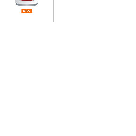
jedan od rijetkih koji je n
Njegovi prilozi su jedan od
i ponosan sam da je svoj
posjetiteljima ovog web por
Autor: Dragutin Matoševic,
Barikada (INT) - Diskografija
Barikada - Diskografija
muzicki albumi izdati u Reg
prostor). Te priloge su n
(Zagreb, HR), Milan B. Po
(Bar, MNE), Tomica Racic 
(Velika Ludina, HR)... Nj
citaju.
Autor: Dragutin Matoševic,
Barikada (INT) - Interviews