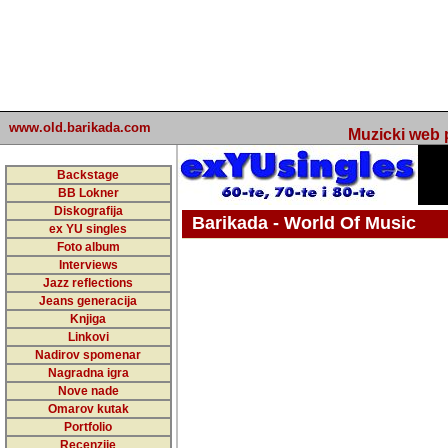
www.old.barikada.com
Muzicki web p
Backstage
BB Lokner
Diskografija
Barikada - World Of Music
ex YU singles
Foto album
undefined
Interviews
Jazz reflections
Barikada (INT) - Webmaster / urednik
Jeans generacija
Nakon 74 mj
Knjiga
Linkovi
portala Bari
Nadirov spomenar
zakljuciti 
Nagradna igra
Nove nade
Barikada - W
Omarov kutak
sada. I u sta
Portfolio
Recenzije