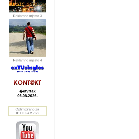
publikovan
dogadjanja
Reklamno mjesto 3
2004. do 2010. godine. Te i
Horvat Horvi (Zagreb, HR)
Šaric (Vinkovci, HR), Vas
Bane Lokner (Zemun, SRB)
imena, mnogima dobro zna
Reklamno mjesto 4
njihove izvjestaje.
Autor: Dragutin Matoševic,
Barikada (INT) - BB Lokner
�etvrtak
Veliko i res
06.08.2026.
Srbije (pa i
Optimizirano za
jedan od angazovanijih s
IE i 1024 x 768
nebrojene recenzije muzic
Njegovi prilozi su razvr
odrednice: ex YU prostor,