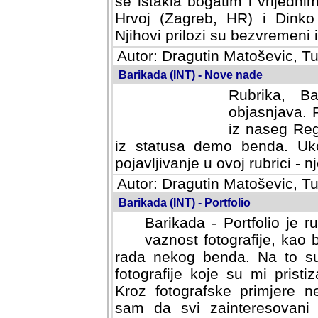
se istakla bogatim i vrijedni
Hrvoj (Zagreb, HR) i Dinko
Njihovi prilozi su bezvremeni i
Autor: Dragutin Matoševic, Tu
Barikada (INT) - Nove nade
Rubrika, B
objasnjava. 
iz naseg Reg
iz statusa demo benda. Uko
pojavljivanje u ovoj rubrici - nj
Autor: Dragutin Matoševic, Tu
Barikada (INT) - Portfolio
Barikada - Portfolio je 
vaznost fotografije, kao
rada nekog benda. Na to su 
fotografije koje su mi pris
Kroz fotografske primjere n
sam da svi zainteresovani s