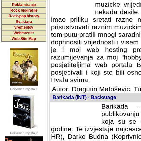
muzicke vrijed
Reklamiranje
Rock biografije
nekada desile
Rock-pop history
imao priliku sretati razne 
Svaštara
prisustvovati raznim muzick
Vremeplov
Webmaster
tom putu pratili mnogi saradni
Web Site Map
doprinosili vrijednosti i vise
je i moj web hosting prov
razumijevanja za moj "hobb
posjetiteljima web portala 
posjecivali i koji ste bili o
Hvala svima.
Autor: Dragutin Matoševic, Tu
Reklamno mjesto 1
Barikada (INT) - Backstage
Barikada -
publikovanju
koja su se 
godine. Te izvjestaje najcesce
Reklamno mjesto 2
HR), Darko Budna (Koprivnic