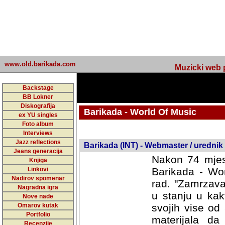
www.old.barikada.com
Muzicki web p
Backstage
BB Lokner
Diskografija
Barikada - World Of Music
ex YU singles
Foto album
Interviews
Jazz reflections
Barikada (INT) - Webmaster / urednik
Jeans generacija
Nakon 74 mjes
Knjiga
Linkovi
Barikada - Wor
Nadirov spomenar
rad. "Zamrzava
Nagradna igra
u stanju u kak
Nove nade
Omarov kutak
svojih vise od
Portfolio
materijala da 
Recenzije