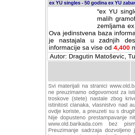
ex YU singles - 50 godina ex YU zab
"ex YU singl
malih gramof
zemljama ex
Ova jedinstvena baza informa
je nastajala u zadnjih des
informacije sa vise od
4,400
m
Autor: Dragutin Matoševic, Tu
Svi materijali na stranici www.old.
ne preuzimamo odgovornost za isti
troskove (stete) nastale zbog kriv
istinitost clanaka, vlasnistvo nad au
ovdje koriste, a preuzeti su s drugi
Nije dopusteno prestampavanje nit
www.old.barikada.com bez pism
Preuzimanje sadrzaja dozvoljeno 