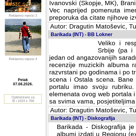
Ivanovski (Skopje, MK), Bran
Vec naprijed pomenuta ime
Reklamno mjesto 3
preporuka da citate njihove iz
Autor: Dragutin Matoševic, Tu
Barikada (INT) - BB Lokner
Veliko i re
Srbije (pa i
jedan od angazovanijih sarad
Reklamno mjesto 4
recenzije muzickih albuma ra
razvrstani po godinama i po t
scena i Ostala scena. Bane 
portalu imao svoju rubriku.
Petak
elemenata ovog web portala i 
07.08.2026.
sa svima vama, posjetiteljima
Optimizirano za
Autor: Dragutin Matoševic, Tu
IE i 1024 x 768
Barikada (INT) - Diskografija
Barikada - Diskografija je
albumi izdati u Regionu (ex 