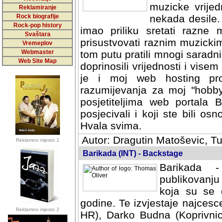
muzicke vrijed
Reklamiranje
Rock biografije
nekada desile
Rock-pop history
imao priliku sretati razne 
Svaštara
prisustvovati raznim muzick
Vremeplov
Webmaster
tom putu pratili mnogi saradni
Web Site Map
doprinosili vrijednosti i vise
je i moj web hosting prov
razumijevanja za moj "hobb
posjetiteljima web portala 
posjecivali i koji ste bili o
Hvala svima.
Autor: Dragutin Matoševic, Tu
Reklamno mjesto 1
Barikada (INT) - Backstage
Barikada -
publikovanju
koja su se 
godine. Te izvjestaje najcesce
Reklamno mjesto 2
HR), Darko Budna (Koprivnic