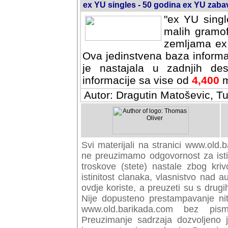
ex YU singles - 50 godina ex YU zab
"ex YU singl
malih gramof
zemljama ex 
Ova jedinstvena baza informa
je nastajala u zadnjih des
informacije sa vise od
4,400
m
Autor: Dragutin Matoševic, Tu
Svi materijali na stranici www.old.b
preuzimamo odgovornost za istini
troskove (stete) nastale zbog kriv
istinitost clanaka, vlasnistvo nad au
ovdje koriste, a preuzeti su s drugi
Nije dopusteno prestampavanje nit
www.old.barikada.com bez pism
Preuzimanje sadrzaja dozvoljeno 