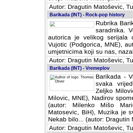
Autor: Dragutin Matoševic, Tu
Barikada (INT) - Rock-pop history
Rubrika Barik
saradnika. V
autorica je velikog serijal
Vujotic (Podgorica, MNE), aut
umjetnicima koji su nas, nazalo
Autor: Dragutin Matoševic, Tu
Barikada (INT) - Vremeplov
Barikada - V
svaka vrijedna
Milovic, MNE)
MNE), Nadirov spomenar (auto
Milenko Mišo Maric, UK), Muz
Muzika je svirala (autor: D
(autor: Dragutin Matosevic, BiH
Autor: Dragutin Matoševic, Tu