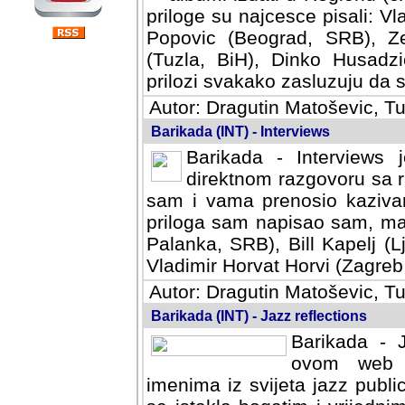
priloge su najcesce pisali: Vl
Popovic (Beograd, SRB), Ze
(Tuzla, BiH), Dinko Husadzi
prilozi svakako zasluzuju da se
Autor: Dragutin Matoševic, Tu
Barikada (INT) - Interviews
Barikada - Interviews 
direktnom razgovoru sa r
sam i vama prenosio kazivan
priloga sam napisao sam, mad
Palanka, SRB), Bill Kapelj (L
Vladimir Horvat Horvi (Zagreb,
Autor: Dragutin Matoševic, Tu
Barikada (INT) - Jazz reflections
Barikada - J
ovom web po
imenima iz svijeta jazz publi