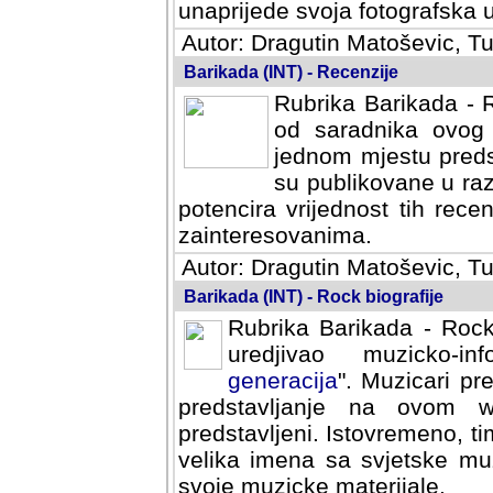
svoja fotografska umijeca.
Autor: Dragutin Matoševic, Tu
Barikada (INT) - Recenzije
Rubrika Barikada - R
od saradnika ovog 
jednom mjestu predst
su publikovane u ra
potencira vrijednost tih rece
zainteresovanima.
Autor: Dragutin Matoševic, Tu
Barikada (INT) - Rock biografije
Rubrika Barikada - Rock
uredjivao muzicko-informa
Muzicari predstavljeni u to
na ovom web portalu cime
Istovremeno, tim nacinom ra
sa svjetske muzicke scene da
materijale.