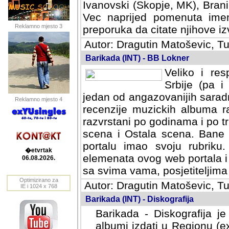
Ivanovski (Skopje, MK), Bran
Vec naprijed pomenuta ime
Reklamno mjesto 3
preporuka da citate njihove izv
Autor: Dragutin Matoševic, Tu
Barikada (INT) - BB Lokner
Veliko i res
Srbije (pa i
jedan od angazovanijih sarad
Reklamno mjesto 4
recenzije muzickih albuma ra
razvrstani po godinama i po t
scena i Ostala scena. Bane 
portalu imao svoju rubriku.
�etvrtak
elemenata ovog web portala i 
06.08.2026.
sa svima vama, posjetiteljima
Optimizirano za
Autor: Dragutin Matoševic, Tu
IE i 1024 x 768
Barikada (INT) - Diskografija
Barikada - Diskografija je
albumi izdati u Regionu (ex 