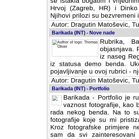
se istakla bogatim i vrijedni
Hrvoj (Zagreb, HR) i Dinko
Njihovi prilozi su bezvremeni i
Autor: Dragutin Matoševic, Tu
Barikada (INT) - Nove nade
Rubrika, B
objasnjava. 
iz naseg Reg
iz statusa demo benda. Uko
pojavljivanje u ovoj rubrici - nj
Autor: Dragutin Matoševic, Tu
Barikada (INT) - Portfolio
Barikada - Portfolio je 
vaznost fotografije, kao
rada nekog benda. Na to su 
fotografije koje su mi pristiz
fotografske primjere nekolik
svi zainteresovani sistemom "