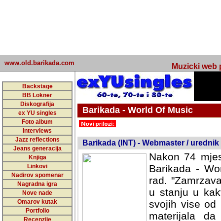
www.old.barikada.com
Muzicki web p
Backstage
BB Lokner
Diskografija
Barikada - World Of Music
ex YU singles
Foto album
undefined
Interviews
Jazz reflections
Barikada (INT) - Webmaster / urednik
Jeans generacija
Nakon 74 mjes
Knjiga
Linkovi
Barikada - Wor
Nadirov spomenar
rad. "Zamrzava
Nagradna igra
u stanju u kak
Nove nade
Omarov kutak
svojih vise od
Portfolio
materijala da 
Recenzije