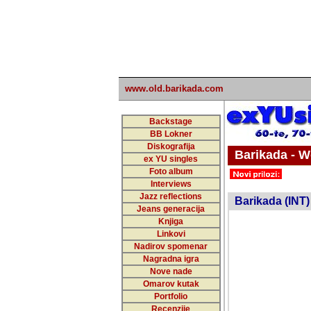
www.old.barikada.com
Backstage
BB Lokner
Diskografija
Barikada - W
ex YU singles
Foto album
undefi
Interviews
Jazz reflections
Barikada (INT)
Jeans generacija
Knjiga
Linkovi
Nadirov spomenar
Nagradna igra
Nove nade
Omarov kutak
Portfolio
Recenzije