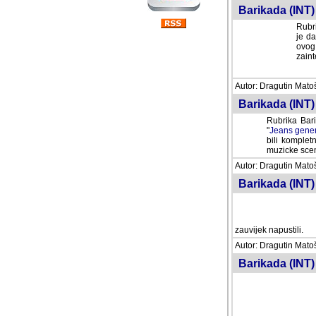
Barikada (INT) 
Rubri
je da
ovog 
zaint
Autor: Dragutin Matoše
Barikada (INT) 
Rubrika Bari
"
Jeans gener
bili komplet
muzicke scene
Autor: Dragutin Matoše
Barikada (INT)
zauvijek napustili.
Autor: Dragutin Matoše
Barikada (INT)