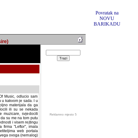
Povratak na
NOVU
BARIKADU
ire)
f Music, odlucio sam
u u kakvom je sada. I u
oljno materijala da ga
 ili su se nekada desile.
e, svjedociti njihovim
me na tom putu pratili
i i visem rejtingu ovog
Reklamno mjesto 5
irma "Leftor", imala
titeljima web portala
og svega ovoga (nemalog)