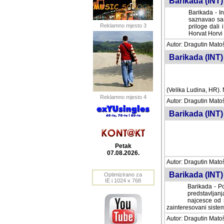
Barikada (INT) 
Barikada - In
saznavao sam
Reklamno mjesto 3
priloge dali 
Horvat Horvi 
Autor: Dragutin Matoše
Barikada (INT) 
(Velika Ludina, HR). N
Reklamno mjesto 4
Autor: Dragutin Matoše
Barikada (INT)
Petak
07.08.2026.
Autor: Dragutin Matoše
Barikada (INT) 
Optimizirano za
IE i 1024 x 768
Barikada - Po
predstavljanj
najcesce od s
zainteresovani sistemo
Autor: Dragutin Matoše