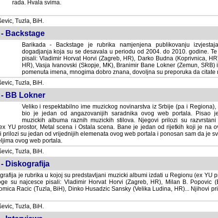
rada. Hvala svima.
vic, Tuzla, BiH.
 - Backstage
Barikada - Backstage je rubrika namjenjena publikovanju izvjestaj
dogadjanja koja su se desavala u periodu od 2004. do 2010. godine. Te 
pisali: Vladimir Horvat Horvi (Zagreb, HR), Darko Budna (Koprivnica, HR)
HR), Vasja Ivanovski (Skopje, MK), Branimir Bane Lokner (Zemun, SRB) i 
pomenuta imena, mnogima dobro znana, dovoljna su preporuka da citate nj
vic, Tuzla, BiH.
 - BB Lokner
Veliko i respektabilno ime muzickog novinarstva iz Srbije (pa i Regiona)
bio je jedan od angazovanijih saradnika ovog web portala. Pisao je nebro
albuma raznih muzickih stilova. Njegovi prilozi su razvrstani po godi
tor, Metal scena i Ostala scena. Bane je jedan od rijetkih koji je na ovom web port
dan od vrijednijih elemenata ovog web portala i ponosan sam da je svoje recenzije
b portala.
vic, Tuzla, BiH.
- Diskografija
rafija je rubrika u kojoj su predstavljani muzicki albumi izdati u Regionu (ex YU pro
oge su najcesce pisali: Vladimir Horvat Horvi (Zagreb, HR), Milan B. Popovic (Beogr
cic (Tuzla, BiH), Dinko Husadzic Sansky (Velika Ludina, HR)... Njihovi prilozi 
vic, Tuzla, BiH.