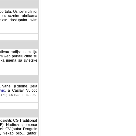
rtala. Osnovni cilj joj
ane u raznim rubrikama
lakse dostupnim svim
tivnu radijsku emisiju
ovom web portalu cime su
lika imena sa svjetske
a Vanell (Rudine, Bela
vic
, a Caslav Vujotic
 koji su nas, nazalost,
sjetiti: CG Traditional
MNE), Nadirov spomenar
cki CV (autor: Dragutin
 Nekab bilo... (autor: