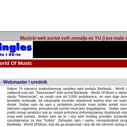
Muzicki web portal svih zemalja ex YU (i jos malo s
orld Of Music
ned
 - Webmaster / urednik
Nakon 74 mjeseca svakodnevnog updatea web portala Barikada - World O
zakljuciti svoj rad. "Zamrzavam" web portal Barikada - World Of Music u stanj
stanju "hibernacije", sa svojih vise od 5,000 podstranica, on vam daje dov
temeljito iscitavate, da istrazujete muzicke vrijednosti kojima smo svi svjedocili
Sretan sam da sam u proteklom periodu imao priliku sretati razne muzicar
uspjesima, prisustvovati raznim muzickim dogadjajima... Sretan sam da su 
mnogi saradnici koji su svojim prilozima (informacijama) doprinosili vrijednost
web portala. Sretan sam da je i moj web hosting provider, tuzlanska f
razumijevanja za moj "hobby". Zahvalan sam i vama, mnogobrojnim posje
Barikada - World Of Music, koji ste ga posjecivali i koji ste bili osnovni razl