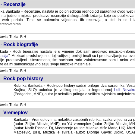
- Recenzije
ka Barikada - Recenzije, nastala je po prijedlogu jednog od saradnika ovog web po
 na jednom mjestu predstave recenzije diskografskih izdanja koje su publikov
web portala. Time se potencira vrijednost tih recenzija, a cini ih se i 
eresovanima.
vic, Tuzla, BiH.
- Rock biografije
kada - Rock biografije nastala je u vrijeme dok sam uredjivao muzicko-informa
acija
". Muzicari predstavljeni u toj radijskoj emisiji imali su i predstavljanje na 
nije predstavljeni. Istovremeno, tim nacinom rada zainteresovao sam i neka ve
 da mi samoinicijativno salju svoje muzicke materijale.
vic, Tuzla, BiH.
 - Rock-pop history
Rubrika Barikada - Rock-pop history sadrzi priloge dva saradnika. Vest
Krajina, SLO) autorica je velikog serijala o legendarnoj
Loli Novako
(Podgorica, MNE), autor je nekoliko priloga o velikim svjetskim umjetnicima
vic, Tuzla, BiH.
 - Vremeplov
Barikada - Vremeplov ima nekoliko zasebnih rubrika, svaka vrijedna za po
(autor: Zeljko Milovic, MNE), ex YU vremeplov (autor: Zeljko Milovic, 
(autor: Nadir Efendic, D), Mostarenje (autor: Milenko Mišo Maric, UK), Muzi
Matosevic, BiH), Muzika je svirala (autor: Djordje Gavric Djoko, USA),