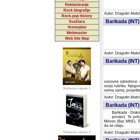
Reklamiranje
Rock biografije
Autor: Dragutin Matoše
Rock-pop history
Barikada (INT)
Svaštara
Vremeplov
Webmaster
Web Site Map
Autor: Dragutin Matoše
Barikada (INT)
odrednice: ex YU pros
Njegovi prilozi su je
Reklamno mjesto 1
posjetiteljima ovog we
Autor: Dragutin Matoše
Barikada (INT) 
Barikada - Diskog
prostor). Te pril
(Bar, MNE), Tomica Ra
citaju.
Reklamno mjesto 2
Autor: Dragutin Matoše