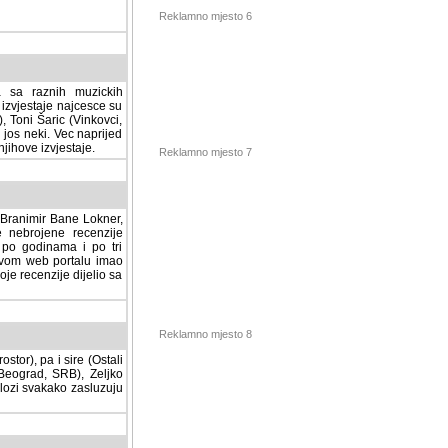
Reklamno mjesto 6
a sa raznih muzickih
izvjestaje najcesce su
, Toni Šaric (Vinkovci,
jos neki. Vec naprijed
ihove izvjestaje.
Reklamno mjesto 7
, Branimir Bane Lokner,
jene recenzije muzickih
nama i po tri osnovne
alu imao svoju rubriku.
 dijelio sa svima vama,
stor), pa i sire (Ostali
Reklamno mjesto 8
ad, SRB), Zeljko Milovic
svakako zasluzuju da se