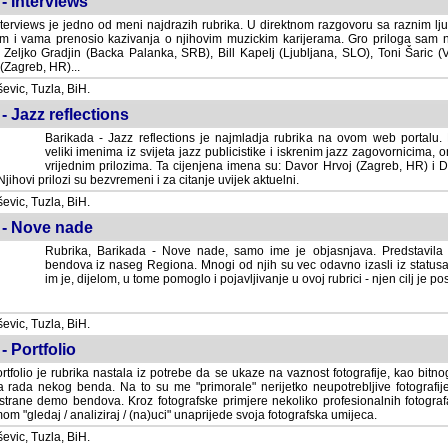
- Interviews
terviews je jedno od meni najdrazih rubrika. U direktnom razgovoru sa raznim lju
 i vama prenosio kazivanja o njihovim muzickim karijerama. Gro priloga sam
i Zeljko Gradjin (Backa Palanka, SRB), Bill Kapelj (Ljubljana, SLO), Toni Šaric (
(Zagreb, HR)...
vic, Tuzla, BiH.
- Jazz reflections
Barikada - Jazz reflections je najmladja rubrika na ovom web portalu. Medju
imenima iz svijeta jazz publicistike i iskrenim jazz zagovornicima, on
vrijednim prilozima. Ta cijenjena imena su: Davor Hrvoj (Zagreb, HR) i
jihovi prilozi su bezvremeni i za citanje uvijek aktuelni.
vic, Tuzla, BiH.
 - Nove nade
Rubrika, Barikada - Nove nade, samo ime je objasnjava. Predstavila
bendova iz naseg Regiona. Mnogi od njih su vec odavno izasli iz statusa 
je, dijelom, u tome pomoglo i pojavljivanje u ovoj rubrici - njen cilj je postig
vic, Tuzla, BiH.
- Portfolio
rtfolio je rubrika nastala iz potrebe da se ukaze na vaznost fotografije, kao bi
a rada nekog benda. Na to su me "primorale" nerijetko neupotrebljive fotografije
trane demo bendova. Kroz fotografske primjere nekoliko profesionalnih fotogr
m "gledaj / analiziraj / (na)uci" unaprijede svoja fotografska umijeca.
vic, Tuzla, BiH.