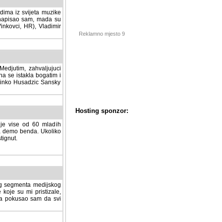
dima iz svijeta muzike
 napisao sam, mada su
Vinkovci, HR), Vladimir
Reklamno mjesto 9
tim, zahvaljujuci veliki
a se istakla bogatim i
 Dinko Husadzic Sansky
 je vise od 60 mladih
demo benda. Ukoliko im
nut.
Hosting sponzor:
tnog segmenta medijskog
 koje su mi pristizale,
afa pokusao sam da svi