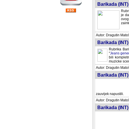
Barikada (INT) 
Rubri
je da
ovog 
zaint
Autor: Dragutin Matoše
Barikada (INT) 
Rubrika Bari
"
Jeans gener
bili komplet
muzicke scene
Autor: Dragutin Matoše
Barikada (INT)
zauvijek napustili.
Autor: Dragutin Matoše
Barikada (INT)