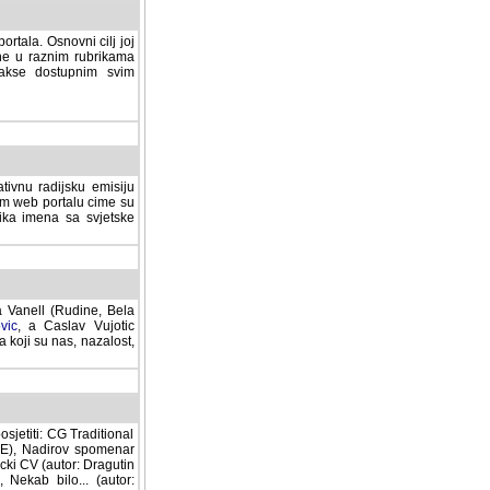
rtala. Osnovni cilj joj
ane u raznim rubrikama
lakse dostupnim svim
tivnu radijsku emisiju
ovom web portalu cime su
lika imena sa svjetske
a Vanell (Rudine, Bela
vic
, a Caslav Vujotic
 koji su nas, nazalost,
sjetiti: CG Traditional
MNE), Nadirov spomenar
cki CV (autor: Dragutin
 Nekab bilo... (autor: