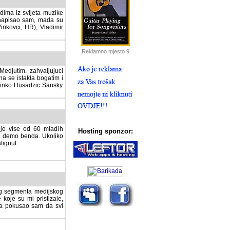
dima iz svijeta muzike
 napisao sam, mada su
Vinkovci, HR), Vladimir
Reklamno mjesto 9
tim, zahvaljujuci veliki
a se istakla bogatim i
 Dinko Husadzic Sansky
 je vise od 60 mladih
demo benda. Ukoliko im
nut.
Hosting sponzor:
tnog segmenta medijskog
 koje su mi pristizale,
afa pokusao sam da svi