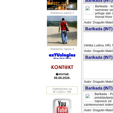
Barikada (INT) 
Barikada - In
saznavao sam
Reklamno mjesto 3
priloge dali 
Horvat Horvi 
Autor: Dragutin Matoše
Barikada (INT) 
(Velika Ludina, HR). N
Reklamno mjesto 4
Autor: Dragutin Matoše
Barikada (INT)
�etvrtak
06.08.2026.
Autor: Dragutin Matoše
Barikada (INT) 
Optimizirano za
IE i 1024 x 768
Barikada - Po
predstavljanj
najcesce od s
zainteresovani sistemo
Autor: Dragutin Matoše