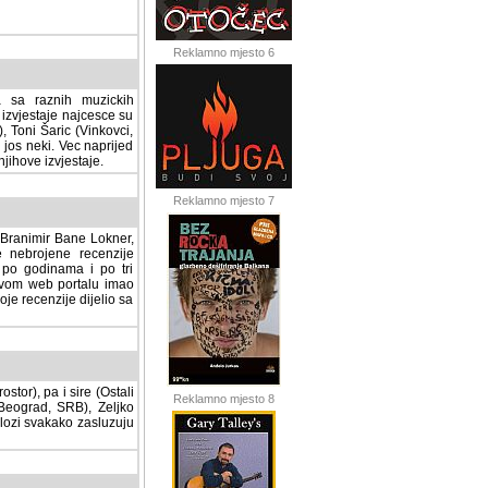
Reklamno mjesto 6
a sa raznih muzickih
izvjestaje najcesce su
, Toni Šaric (Vinkovci,
jos neki. Vec naprijed
ihove izvjestaje.
Reklamno mjesto 7
, Branimir Bane Lokner,
jene recenzije muzickih
nama i po tri osnovne
alu imao svoju rubriku.
 dijelio sa svima vama,
stor), pa i sire (Ostali
Reklamno mjesto 8
ad, SRB), Zeljko Milovic
svakako zasluzuju da se