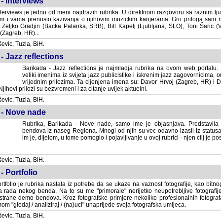
- Interviews
terviews je jedno od meni najdrazih rubrika. U direktnom razgovoru sa raznim lju
 i vama prenosio kazivanja o njihovim muzickim karijerama. Gro priloga sam
i Zeljko Gradjin (Backa Palanka, SRB), Bill Kapelj (Ljubljana, SLO), Toni Šaric (
(Zagreb, HR)...
vic, Tuzla, BiH.
- Jazz reflections
Barikada - Jazz reflections je najmladja rubrika na ovom web portalu. Medju
imenima iz svijeta jazz publicistike i iskrenim jazz zagovornicima, on
vrijednim prilozima. Ta cijenjena imena su: Davor Hrvoj (Zagreb, HR) i
jihovi prilozi su bezvremeni i za citanje uvijek aktuelni.
vic, Tuzla, BiH.
 - Nove nade
Rubrika, Barikada - Nove nade, samo ime je objasnjava. Predstavila
bendova iz naseg Regiona. Mnogi od njih su vec odavno izasli iz statusa 
je, dijelom, u tome pomoglo i pojavljivanje u ovoj rubrici - njen cilj je postig
vic, Tuzla, BiH.
- Portfolio
rtfolio je rubrika nastala iz potrebe da se ukaze na vaznost fotografije, kao bi
a rada nekog benda. Na to su me "primorale" nerijetko neupotrebljive fotografije
trane demo bendova. Kroz fotografske primjere nekoliko profesionalnih fotogr
m "gledaj / analiziraj / (na)uci" unaprijede svoja fotografska umijeca.
vic, Tuzla, BiH.