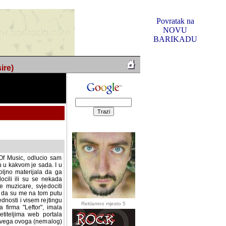
Povratak na
NOVU
BARIKADU
ire)
f Music, odlucio sam
u u kakvom je sada. I u
oljno materijala da ga
 ili su se nekada desile.
e, svjedociti njihovim
me na tom putu pratili
i i visem rejtingu ovog
Reklamno mjesto 5
irma "Leftor", imala
titeljima web portala
og svega ovoga (nemalog)