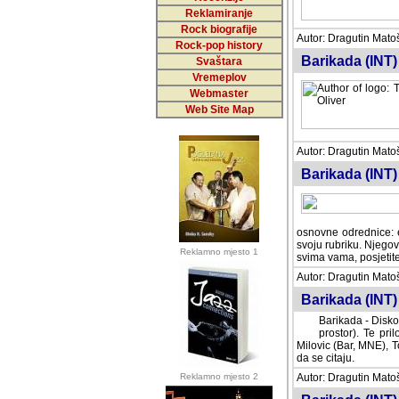
Reklamiranje
Rock biografije
Autor: Dragutin Matoše
Rock-pop history
Barikada (INT)
Svaštara
Vremeplov
Webmaster
Web Site Map
Autor: Dragutin Matoše
Barikada (INT)
odrednice: ex YU pros
Njegovi prilozi su je
Reklamno mjesto 1
posjetiteljima ovog we
Autor: Dragutin Matoše
Barikada (INT) 
Barikada - Diskog
prostor). Te pril
(Bar, MNE), Tomica Ra
citaju.
Reklamno mjesto 2
Autor: Dragutin Matoše