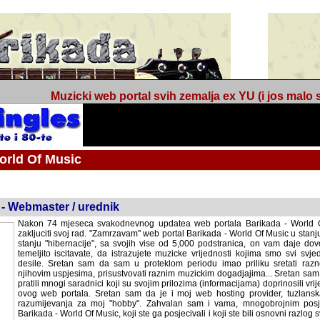
Muzicki web portal svih zemalja ex YU (i jos malo s
orld Of Music
ned
 - Webmaster / urednik
Nakon 74 mjeseca svakodnevnog updatea web portala Barikada - World O
zakljuciti svoj rad. "Zamrzavam" web portal Barikada - World Of Music u stanj
stanju "hibernacije", sa svojih vise od 5,000 podstranica, on vam daje dov
temeljito iscitavate, da istrazujete muzicke vrijednosti kojima smo svi svjedocili
Sretan sam da sam u proteklom periodu imao priliku sretati razne muzicar
uspjesima, prisustvovati raznim muzickim dogadjajima... Sretan sam da su 
mnogi saradnici koji su svojim prilozima (informacijama) doprinosili vrijednost
web portala. Sretan sam da je i moj web hosting provider, tuzlanska f
razumijevanja za moj "hobby". Zahvalan sam i vama, mnogobrojnim posje
Barikada - World Of Music, koji ste ga posjecivali i koji ste bili osnovni razl