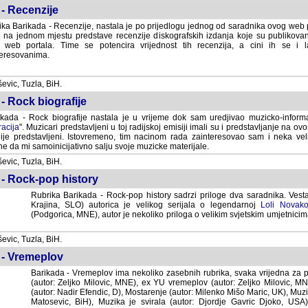
- Recenzije
ka Barikada - Recenzije, nastala je po prijedlogu jednog od saradnika ovog web po
 na jednom mjestu predstave recenzije diskografskih izdanja koje su publikov
web portala. Time se potencira vrijednost tih recenzija, a cini ih se i 
eresovanima.
vic, Tuzla, BiH.
- Rock biografije
kada - Rock biografije nastala je u vrijeme dok sam uredjivao muzicko-informa
acija
". Muzicari predstavljeni u toj radijskoj emisiji imali su i predstavljanje na 
nije predstavljeni. Istovremeno, tim nacinom rada zainteresovao sam i neka ve
 da mi samoinicijativno salju svoje muzicke materijale.
vic, Tuzla, BiH.
 - Rock-pop history
Rubrika Barikada - Rock-pop history sadrzi priloge dva saradnika. Vest
Krajina, SLO) autorica je velikog serijala o legendarnoj
Loli Novako
(Podgorica, MNE), autor je nekoliko priloga o velikim svjetskim umjetnicima
vic, Tuzla, BiH.
 - Vremeplov
Barikada - Vremeplov ima nekoliko zasebnih rubrika, svaka vrijedna za po
(autor: Zeljko Milovic, MNE), ex YU vremeplov (autor: Zeljko Milovic, 
(autor: Nadir Efendic, D), Mostarenje (autor: Milenko Mišo Maric, UK), Muzi
Matosevic, BiH), Muzika je svirala (autor: Djordje Gavric Djoko, USA),