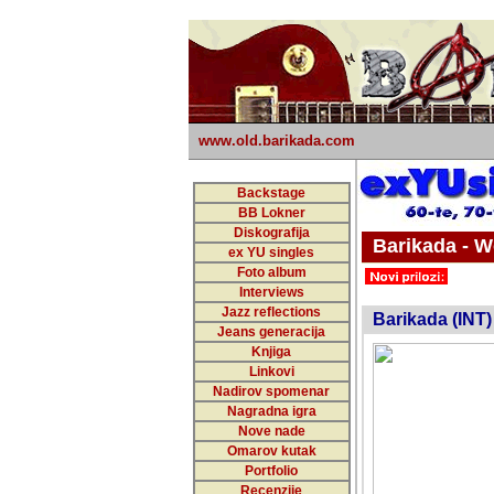
www.old.barikada.com
Backstage
BB Lokner
Diskografija
Barikada - W
ex YU singles
Foto album
undefi
Interviews
Jazz reflections
Barikada (INT)
Jeans generacija
Knjiga
Linkovi
Nadirov spomenar
Nagradna igra
Nove nade
Omarov kutak
Portfolio
Recenzije