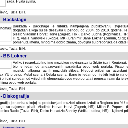
rada. Hvala svima.
vic, Tuzla, BiH.
 - Backstage
Barikada - Backstage je rubrika namjenjena publikovanju izvjestaj
dogadjanja koja su se desavala u periodu od 2004. do 2010. godine. Te 
pisali: Vladimir Horvat Horvi (Zagreb, HR), Darko Budna (Koprivnica, HR)
HR), Vasja Ivanovski (Skopje, MK), Branimir Bane Lokner (Zemun, SRB) i 
pomenuta imena, mnogima dobro znana, dovoljna su preporuka da citate nj
vic, Tuzla, BiH.
 - BB Lokner
Veliko i respektabilno ime muzickog novinarstva iz Srbije (pa i Regiona)
bio je jedan od angazovanijih saradnika ovog web portala. Pisao je nebro
albuma raznih muzickih stilova. Njegovi prilozi su razvrstani po godi
tor, Metal scena i Ostala scena. Bane je jedan od rijetkih koji je na ovom web port
dan od vrijednijih elemenata ovog web portala i ponosan sam da je svoje recenzije
b portala.
vic, Tuzla, BiH.
- Diskografija
rafija je rubrika u kojoj su predstavljani muzicki albumi izdati u Regionu (ex YU pro
oge su najcesce pisali: Vladimir Horvat Horvi (Zagreb, HR), Milan B. Popovic (Beogr
cic (Tuzla, BiH), Dinko Husadzic Sansky (Velika Ludina, HR)... Njihovi prilozi 
vic, Tuzla, BiH.