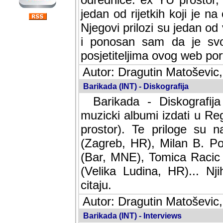
jedan od rijetkih koji je n
Njegovi prilozi su jedan od
i ponosan sam da je svoj
posjetiteljima ovog web por
Autor: Dragutin Matoševic,
Barikada (INT) - Diskografija
Barikada - Diskografija
muzicki albumi izdati u Reg
prostor). Te priloge su n
(Zagreb, HR), Milan B. Po
(Bar, MNE), Tomica Racic 
(Velika Ludina, HR)... Nj
citaju.
Autor: Dragutin Matoševic,
Barikada (INT) - Interviews