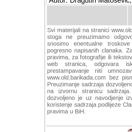
Autor: Dragutin Matoševic,
Svi materijali na stranici www.ol
stoga ne preuzimamo odgovor
snosimo enentualne troskove (
pogresno napisanih clanaka. Za 
pravima, za fotografije ili teksto
web stranica, odgovara isk
prestampavanje niti umnozav
www.old.barikada.com bez pism
Preuzimanje sadrzaja dozvoljeno
na izvornu stranicu sadrzaja
dozvoljeno je uz navodjenje iz
koristenje sadrzaja podlijeze C
pravima u BiH.