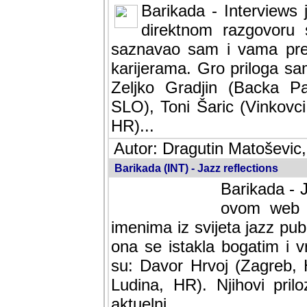
Barikada - Interviews 
direktnom razgovoru 
saznavao sam i vama pren
karijerama. Gro priloga sa
Zeljko Gradjin (Backa Pal
SLO), Toni Šaric (Vinkovci
HR)...
Autor: Dragutin Matoševic,
Barikada (INT) - Jazz reflections
Barikada - J
ovom web po
imenima iz svijeta jazz pub
ona se istakla bogatim i v
su: Davor Hrvoj (Zagreb, 
Ludina, HR). Njihovi pril
aktuelni.