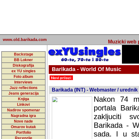
www.old.barikada.com
Muzicki web p
Backstage
BB Lokner
Diskografija
Barikada - World Of Music
ex YU singles
Foto album
undefined
Interviews
Jazz reflections
Barikada (INT) - Webmaster / urednik
Jeans generacija
Nakon 74 mj
Knjiga
Linkovi
portala Bari
Nadirov spomenar
zakljuciti 
Nagradna igra
Nove nade
Barikada - W
Omarov kutak
sada. I u sta
Portfolio
Recenzije