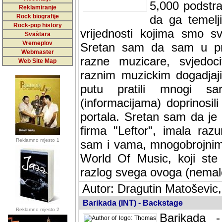
5,000 podstra
Reklamiranje
Rock biografije
da ga temelji
Rock-pop history
vrijednosti kojima smo sv
Svaštara
Vremeplov
Sretan sam da sam u protek
Webmaster
muzicare, svjedociti njih
Web Site Map
muzickim dogadjajima... Sr
mnogi saradnici koji su
doprinosili vrijednosti i v
sam da je i moj web hostin
imala razumijevanja za 
Reklamno mjesto 1
mnogobrojnim posjetitelj
Music, koji ste ga posjeciv
ovoga (nemalog) rada. Hva
Autor: Dragutin Matoševic,
Barikada (INT) - Backstage
Reklamno mjesto 2
Barikada -