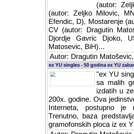
(autor: Ze
(autor: Zeljko Milovic, M
Efendic, D), Mostarenje (a
CV (autor: Dragutin Matos
Djordje Gavric Djoko, US
Matosevic, BiH)...
Autor: Dragutin Matoševic,
ex YU singles - 50 godina ex YU zab
"ex YU sing
sa malih g
izdatih u z
200x. godine. Ova jedinst
Interneta, postupno je nast
baza predstavlja informaci
ploca iz ex YU.