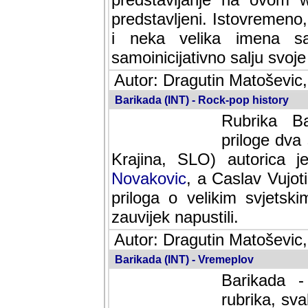
predstavljeni. Istovremen
i neka velika imena s
samoinicijativno salju svoje
Autor: Dragutin Matoševic,
Barikada (INT) - Rock-pop history
Rubrika Bari
dva saradnik
SLO) autorica je velikog s
Caslav Vujotic (Podgorica
velikim svjetskim umjetni
napustili.
Autor: Dragutin Matoševic,
Barikada (INT) - Vremeplov
Barikada -
rubrika, sva