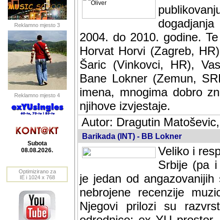
publikovan
dogadjanja
Reklamno mjesto 3
2004. do 2010. godine. Te i
Horvat Horvi (Zagreb, HR)
Šaric (Vinkovci, HR), Vas
Bane Lokner (Zemun, SRB)
imena, mnogima dobro zna
Reklamno mjesto 4
njihove izvjestaje.
Autor: Dragutin Matoševic,
Barikada (INT) - BB Lokner
Subota
Veliko i res
08.08.2026.
Srbije (pa i
Optimizirano za
jedan od angazovanijih s
IE i 1024 x 768
nebrojene recenzije muzic
Njegovi prilozi su razvr
odrednice: ex YU prostor,