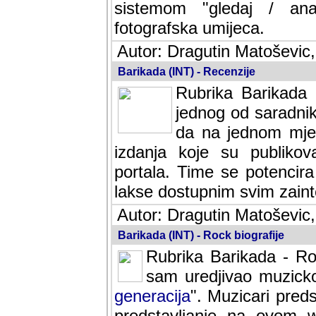
sistemom "gledaj / anal
fotografska umijeca.
Autor: Dragutin Matoševic,
Barikada (INT) - Recenzije
Rubrika Barikada -
jednog od saradnika
da na jednom mjes
izdanja koje su publik
portala. Time se potencira 
lakse dostupnim svim zain
Autor: Dragutin Matoševic,
Barikada (INT) - Rock biografije
Rubrika Barikada - Roc
sam uredjivao muzicko-
generacija
". Muzicari predst
predstavljanje na ovom w