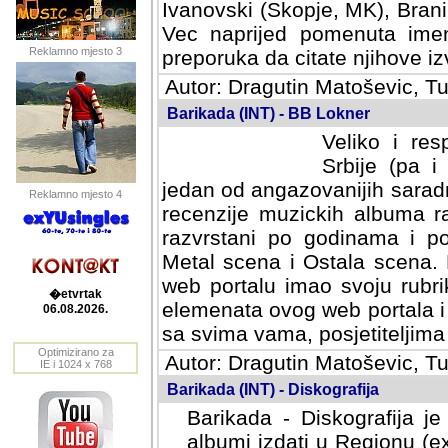
Ivanovski (Skopje, MK), Bran
Vec naprijed pomenuta ime
Reklamno mjesto 3
preporuka da citate njihove izv
Autor: Dragutin Matoševic, Tu
Barikada (INT) - BB Lokner
Veliko i res
Srbije (pa i
jedan od angazovanijih sarad
Reklamno mjesto 4
recenzije muzickih albuma ra
razvrstani po godinama i po t
scena i Ostala scena. Bane 
portalu imao svoju rubriku.
�etvrtak
elemenata ovog web portala i 
06.08.2026.
sa svima vama, posjetiteljima
Optimizirano za
Autor: Dragutin Matoševic, Tu
IE i 1024 x 768
Barikada (INT) - Diskografija
Barikada - Diskografija je
albumi izdati u Regionu (ex 