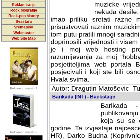
muzicke vrijed
Reklamiranje
Rock biografije
nekada desile
Rock-pop history
imao priliku sretati razne 
Svaštara
prisustvovati raznim muzick
Vremeplov
Webmaster
tom putu pratili mnogi saradni
Web Site Map
doprinosili vrijednosti i vise
je i moj web hosting prov
razumijevanja za moj "hobb
posjetiteljima web portala 
posjecivali i koji ste bili o
Hvala svima.
Autor: Dragutin Matoševic, Tu
Reklamno mjesto 1
Barikada (INT) - Backstage
Barikada -
publikovanju
koja su se 
godine. Te izvjestaje najcesce
Reklamno mjesto 2
HR), Darko Budna (Koprivnic