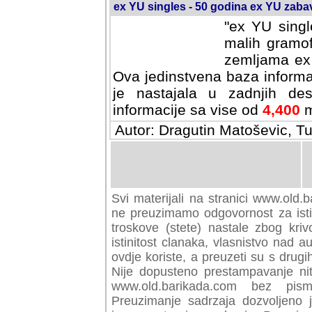
ex YU singles - 50 godina ex YU zab
"ex YU singl
malih gramof
zemljama ex 
Ova jedinstvena baza informa
je nastajala u zadnjih des
informacije sa vise od
4,400
m
Autor: Dragutin Matoševic, Tu
Svi materijali na stranici www.old.b
preuzimamo odgovornost za istini
troskove (stete) nastale zbog kriv
istinitost clanaka, vlasnistvo nad au
ovdje koriste, a preuzeti su s drugi
Nije dopusteno prestampavanje nit
www.old.barikada.com bez pism
Preuzimanje sadrzaja dozvoljeno 