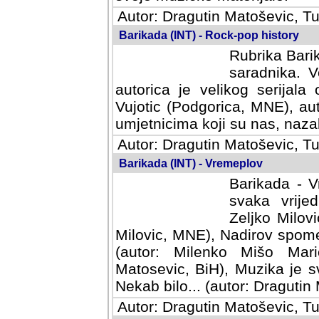
Autor: Dragutin Matoševic, Tu
Barikada (INT) - Rock-pop history
Rubrika Barik
saradnika. V
autorica je velikog serijal
Vujotic (Podgorica, MNE), aut
umjetnicima koji su nas, nazalo
Autor: Dragutin Matoševic, Tu
Barikada (INT) - Vremeplov
Barikada - V
svaka vrijedna
Milovic, MNE)
MNE), Nadirov spomenar (auto
Milenko Mišo Maric, UK), Muz
Muzika je svirala (autor: D
(autor: Dragutin Matosevic, BiH
Autor: Dragutin Matoševic, Tu