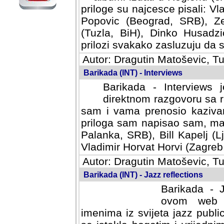
priloge su najcesce pisali: Vl
Popovic (Beograd, SRB), Ze
(Tuzla, BiH), Dinko Husadzi
prilozi svakako zasluzuju da se
Autor: Dragutin Matoševic, Tu
Barikada (INT) - Interviews
Barikada - Interviews 
direktnom razgovoru sa r
sam i vama prenosio kazivan
priloga sam napisao sam, mad
Palanka, SRB), Bill Kapelj (L
Vladimir Horvat Horvi (Zagreb,
Autor: Dragutin Matoševic, Tu
Barikada (INT) - Jazz reflections
Barikada - J
ovom web po
imenima iz svijeta jazz publi