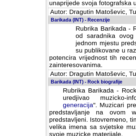
svoja fotografska umijeca.
Autor: Dragutin Matoševic, Tu
Barikada (INT) - Recenzije
Rubrika Barikada - R
od saradnika ovog 
jednom mjestu predst
su publikovane u ra
potencira vrijednost tih rece
zainteresovanima.
Autor: Dragutin Matoševic, Tu
Barikada (INT) - Rock biografije
Rubrika Barikada - Rock
uredjivao muzicko-informa
Muzicari predstavljeni u to
na ovom web portalu cime
Istovremeno, tim nacinom ra
sa svjetske muzicke scene da
materijale.