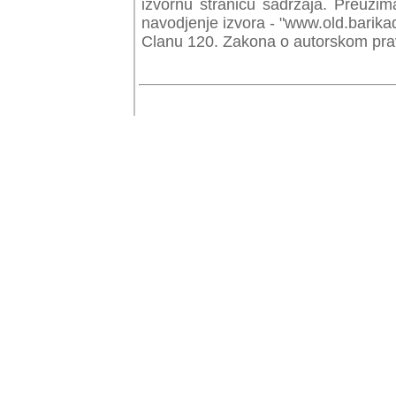
izvornu stranicu sadrzaja. Preuzim
navodjenje izvora - "www.old.barika
Clanu 120. Zakona o autorskom prav
© Copyr