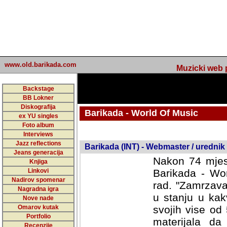
www.old.barikada.com
Muzicki web p
Backstage
BB Lokner
Diskografija
Barikada - World Of Music
ex YU singles
Foto album
undefined
Interviews
Jazz reflections
Barikada (INT) - Webmaster / urednik
Jeans generacija
Nakon 74 mjes
Knjiga
Linkovi
Barikada - Wor
Nadirov spomenar
rad. "Zamrzava
Nagradna igra
u stanju u kak
Nove nade
Omarov kutak
svojih vise od
Portfolio
materijala da 
Recenzije