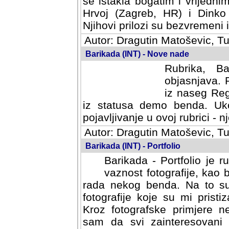
se istakla bogatim i vrijedni
Hrvoj (Zagreb, HR) i Dinko
Njihovi prilozi su bezvremeni i
Autor: Dragutin Matoševic, Tu
Barikada (INT) - Nove nade
Rubrika, B
objasnjava. 
iz naseg Reg
iz statusa demo benda. Uko
pojavljivanje u ovoj rubrici - nj
Autor: Dragutin Matoševic, Tu
Barikada (INT) - Portfolio
Barikada - Portfolio je 
vaznost fotografije, kao
rada nekog benda. Na to su 
fotografije koje su mi pristiz
fotografske primjere nekolik
svi zainteresovani sistemom "