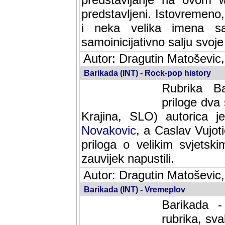
predstavljeni. Istovremen
i neka velika imena s
samoinicijativno salju svoje
Autor: Dragutin Matoševic,
Barikada (INT) - Rock-pop history
Rubrika Bari
dva saradnik
SLO) autorica je velikog s
Caslav Vujotic (Podgorica
velikim svjetskim umjetni
napustili.
Autor: Dragutin Matoševic,
Barikada (INT) - Vremeplov
Barikada -
rubrika, sva