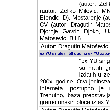
(autor: Ze
(autor: Zeljko Milovic, M
Efendic, D), Mostarenje (a
CV (autor: Dragutin Matos
Djordje Gavric Djoko, US
Matosevic, BiH)...
Autor: Dragutin Matoševic,
ex YU singles - 50 godina ex YU zab
"ex YU sing
sa malih g
izdatih u z
200x. godine. Ova jedinst
Interneta, postupno je nast
baza predstavlja informaci
ploca iz ex YU.