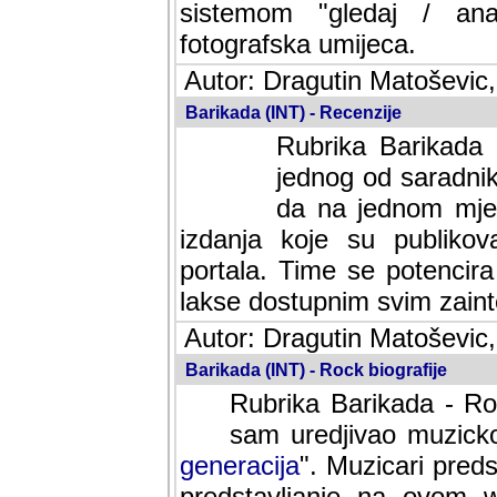
sistemom "gledaj / anal
fotografska umijeca.
Autor: Dragutin Matoševic,
Barikada (INT) - Recenzije
Rubrika Barikada -
jednog od saradnika
da na jednom mjes
izdanja koje su publik
portala. Time se potencira 
lakse dostupnim svim zain
Autor: Dragutin Matoševic,
Barikada (INT) - Rock biografije
Rubrika Barikada - Roc
sam uredjivao muzicko-
generacija
". Muzicari predst
predstavljanje na ovom w