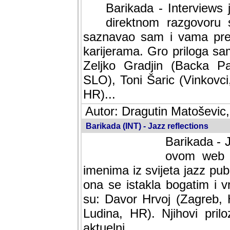
Barikada - Interviews 
direktnom razgovoru 
saznavao sam i vama pren
karijerama. Gro priloga sa
Zeljko Gradjin (Backa Pal
SLO), Toni Šaric (Vinkovci
HR)...
Autor: Dragutin Matoševic,
Barikada (INT) - Jazz reflections
Barikada - J
ovom web po
imenima iz svijeta jazz pub
ona se istakla bogatim i v
su: Davor Hrvoj (Zagreb, 
Ludina, HR). Njihovi pril
aktuelni.