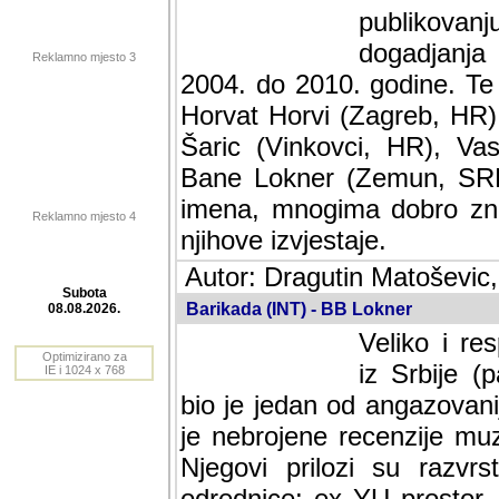
publikovan
dogadjanja
Reklamno mjesto 3
2004. do 2010. godine. Te i
Horvat Horvi (Zagreb, HR)
Šaric (Vinkovci, HR), Vas
Bane Lokner (Zemun, SRB)
imena, mnogima dobro zna
Reklamno mjesto 4
njihove izvjestaje.
Autor: Dragutin Matoševic,
Barikada (INT) - BB Lokner
Subota
Veliko i res
08.08.2026.
Srbije (pa i
Optimizirano za
jedan od angazovanijih s
IE i 1024 x 768
nebrojene recenzije muzic
Njegovi prilozi su razvr
odrednice: ex YU prostor,