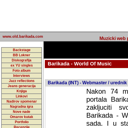
www.old.barikada.com
Muzicki web p
Backstage
BB Lokner
Diskografija
Barikada - World Of Music
ex YU singles
Foto album
undefined
Interviews
Jazz reflections
Barikada (INT) - Webmaster / urednik
Jeans generacija
Nakon 74 mj
Knjiga
Linkovi
portala Bari
Nadirov spomenar
zakljuciti 
Nagradna igra
Nove nade
Barikada - W
Omarov kutak
sada. I u sta
Portfolio
Recenzije