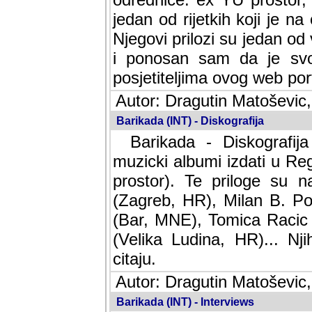
jedan od rijetkih koji je n
Njegovi prilozi su jedan od
i ponosan sam da je svoj
posjetiteljima ovog web por
Autor: Dragutin Matoševic,
Barikada (INT) - Diskografija
Barikada - Diskografija
muzicki albumi izdati u Reg
prostor). Te priloge su n
(Zagreb, HR), Milan B. Po
(Bar, MNE), Tomica Racic 
(Velika Ludina, HR)... Nj
citaju.
Autor: Dragutin Matoševic,
Barikada (INT) - Interviews