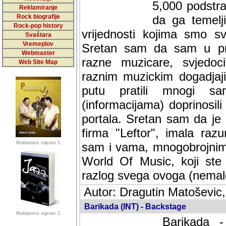
5,000 podstra
Reklamiranje
Rock biografije
da ga temelji
Rock-pop history
vrijednosti kojima smo sv
Svaštara
Vremeplov
Sretan sam da sam u protek
Webmaster
muzicare, svjedociti njih
Web Site Map
muzickim dogadjajima... Sr
mnogi saradnici koji su
doprinosili vrijednosti i v
sam da je i moj web hostin
imala razumijevanja za 
Reklamno mjesto 1
mnogobrojnim posjetitelj
Music, koji ste ga posjeciv
ovoga (nemalog) rada. Hva
Autor: Dragutin Matoševic,
Barikada (INT) - Backstage
Reklamno mjesto 2
Barikada -