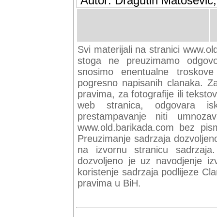
Autor: Dragutin Matoševic,
Svi materijali na stranici www.ol
stoga ne preuzimamo odgovor
snosimo enentualne troskove (
pogresno napisanih clanaka. Za 
pravima, za fotografije ili teksto
web stranica, odgovara isk
prestampavanje niti umnozav
www.old.barikada.com bez pism
Preuzimanje sadrzaja dozvoljeno
na izvornu stranicu sadrzaja
dozvoljeno je uz navodjenje iz
koristenje sadrzaja podlijeze C
pravima u BiH.