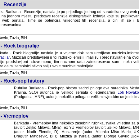
- Recenzije
ka Barikada - Recenzije, nastala je po prijedlogu jednog od saradnika ovog web po
 na jednom mjestu predstave recenzije diskografskih izdanja koje su publikov
web portala. Time se potencira vrijednost tih recenzija, a cini ih se i 
eresovanima.
vic, Tuzla, BiH.
- Rock biografije
kada - Rock biografije nastala je u vrijeme dok sam uredjivao muzicko-informa
acija
". Muzicari predstavljeni u toj radijskoj emisiji imali su i predstavljanje na 
nije predstavljeni. Istovremeno, tim nacinom rada zainteresovao sam i neka ve
 da mi samoinicijativno salju svoje muzicke materijale.
vic, Tuzla, BiH.
 - Rock-pop history
Rubrika Barikada - Rock-pop history sadrzi priloge dva saradnika. Vest
Krajina, SLO) autorica je velikog serijala o legendarnoj
Loli Novako
(Podgorica, MNE), autor je nekoliko priloga o velikim svjetskim umjetnicima
vic, Tuzla, BiH.
 - Vremeplov
Barikada - Vremeplov ima nekoliko zasebnih rubrika, svaka vrijedna za po
(autor: Zeljko Milovic, MNE), ex YU vremeplov (autor: Zeljko Milovic, 
(autor: Nadir Efendic, D), Mostarenje (autor: Milenko Mišo Maric, UK), Muzi
Matosevic, BiH), Muzika je svirala (autor: Djordje Gavric Djoko, USA),