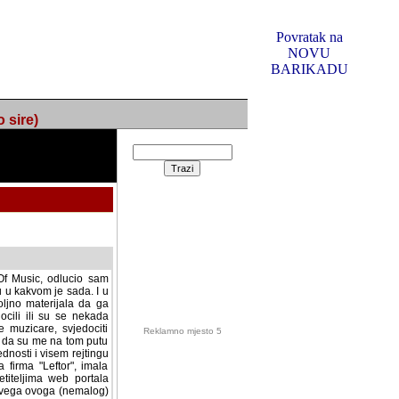
Povratak na
NOVU
BARIKADU
ire)
f Music, odlucio sam
u u kakvom je sada. I u
oljno materijala da ga
 ili su se nekada desile.
e, svjedociti njihovim
me na tom putu pratili
i i visem rejtingu ovog
Reklamno mjesto 5
irma "Leftor", imala
titeljima web portala
og svega ovoga (nemalog)