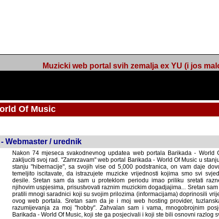
Muzicki web portal svih zemalja ex YU (i jos malo s
orld Of Music
ned
 - Webmaster / urednik
Nakon 74 mjeseca svakodnevnog updatea web portala Barikada - World O
zakljuciti svoj rad. "Zamrzavam" web portal Barikada - World Of Music u stanj
stanju "hibernacije", sa svojih vise od 5,000 podstranica, on vam daje dov
temeljito iscitavate, da istrazujete muzicke vrijednosti kojima smo svi svjedocili
Sretan sam da sam u proteklom periodu imao priliku sretati razne muzicar
uspjesima, prisustvovati raznim muzickim dogadjajima... Sretan sam da su 
mnogi saradnici koji su svojim prilozima (informacijama) doprinosili vrijednost
web portala. Sretan sam da je i moj web hosting provider, tuzlanska f
razumijevanja za moj "hobby". Zahvalan sam i vama, mnogobrojnim posje
Barikada - World Of Music, koji ste ga posjecivali i koji ste bili osnovni razl