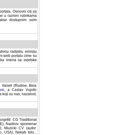
rtala. Osnovni cilj joj
ane u raznim rubrikama
lakse dostupnim svim
tivnu radijsku emisiju
ovom web portalu cime su
lika imena sa svjetske
a Vanell (Rudine, Bela
vic
, a Caslav Vujotic
 koji su nas, nazalost,
sjetiti: CG Traditional
MNE), Nadirov spomenar
cki CV (autor: Dragutin
 Nekab bilo... (autor: