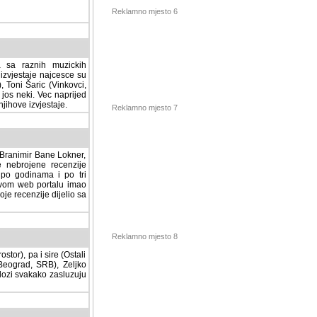
Reklamno mjesto 6
a sa raznih muzickih
izvjestaje najcesce su
, Toni Šaric (Vinkovci,
jos neki. Vec naprijed
ihove izvjestaje.
Reklamno mjesto 7
, Branimir Bane Lokner,
jene recenzije muzickih
nama i po tri osnovne
alu imao svoju rubriku.
 dijelio sa svima vama,
stor), pa i sire (Ostali
Reklamno mjesto 8
ad, SRB), Zeljko Milovic
svakako zasluzuju da se