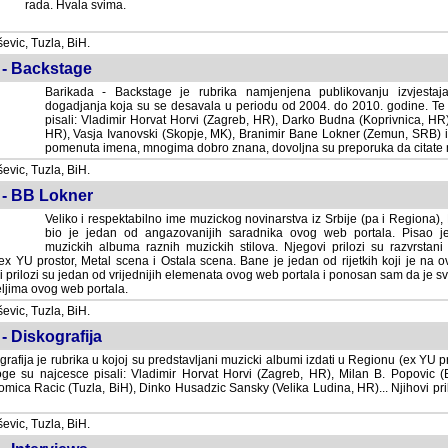
rada. Hvala svima.
vic, Tuzla, BiH.
 - Backstage
Barikada - Backstage je rubrika namjenjena publikovanju izvjestaj
dogadjanja koja su se desavala u periodu od 2004. do 2010. godine. Te 
pisali: Vladimir Horvat Horvi (Zagreb, HR), Darko Budna (Koprivnica, HR)
HR), Vasja Ivanovski (Skopje, MK), Branimir Bane Lokner (Zemun, SRB) i 
pomenuta imena, mnogima dobro znana, dovoljna su preporuka da citate nj
vic, Tuzla, BiH.
 - BB Lokner
Veliko i respektabilno ime muzickog novinarstva iz Srbije (pa i Regiona)
bio je jedan od angazovanijih saradnika ovog web portala. Pisao je nebro
albuma raznih muzickih stilova. Njegovi prilozi su razvrstani po godi
tor, Metal scena i Ostala scena. Bane je jedan od rijetkih koji je na ovom web port
dan od vrijednijih elemenata ovog web portala i ponosan sam da je svoje recenzije
b portala.
vic, Tuzla, BiH.
- Diskografija
rafija je rubrika u kojoj su predstavljani muzicki albumi izdati u Regionu (ex YU pro
oge su najcesce pisali: Vladimir Horvat Horvi (Zagreb, HR), Milan B. Popovic (Beogr
cic (Tuzla, BiH), Dinko Husadzic Sansky (Velika Ludina, HR)... Njihovi prilozi 
vic, Tuzla, BiH.