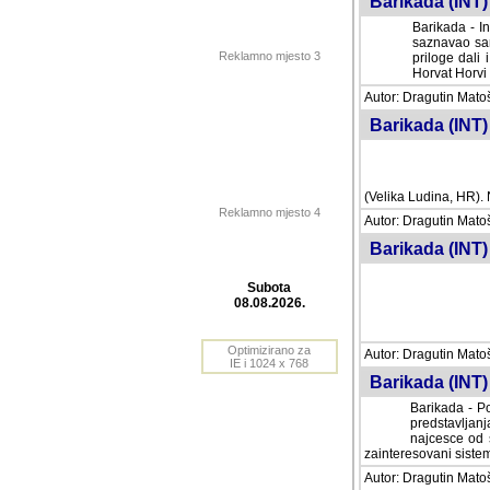
Barikada (INT) 
Barikada - In
saznavao sam
Reklamno mjesto 3
priloge dali 
Horvat Horvi 
Autor: Dragutin Matoše
Barikada (INT) 
(Velika Ludina, HR). N
Reklamno mjesto 4
Autor: Dragutin Matoše
Barikada (INT)
Subota
08.08.2026.
Autor: Dragutin Matoše
Barikada (INT) 
Optimizirano za
IE i 1024 x 768
Barikada - Po
predstavljanj
najcesce od s
zainteresovani sistemo
Autor: Dragutin Matoše