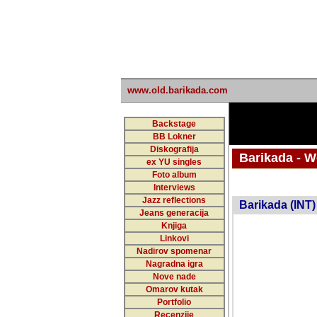
www.old.barikada.com
Backstage
BB Lokner
Diskografija
Barikada - W
ex YU singles
Foto album
undefi
Interviews
Jazz reflections
Barikada (INT)
Jeans generacija
Knjiga
Linkovi
Nadirov spomenar
Nagradna igra
Nove nade
Omarov kutak
Portfolio
Recenzije