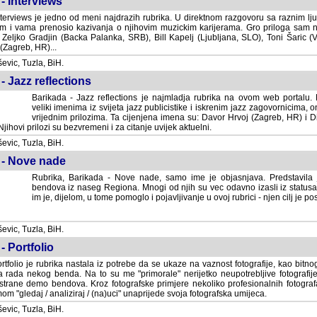
- Interviews
terviews je jedno od meni najdrazih rubrika. U direktnom razgovoru sa raznim lju
 i vama prenosio kazivanja o njihovim muzickim karijerama. Gro priloga sam
i Zeljko Gradjin (Backa Palanka, SRB), Bill Kapelj (Ljubljana, SLO), Toni Šaric (
(Zagreb, HR)...
vic, Tuzla, BiH.
- Jazz reflections
Barikada - Jazz reflections je najmladja rubrika na ovom web portalu. Medju
imenima iz svijeta jazz publicistike i iskrenim jazz zagovornicima, on
vrijednim prilozima. Ta cijenjena imena su: Davor Hrvoj (Zagreb, HR) i
jihovi prilozi su bezvremeni i za citanje uvijek aktuelni.
vic, Tuzla, BiH.
 - Nove nade
Rubrika, Barikada - Nove nade, samo ime je objasnjava. Predstavila
bendova iz naseg Regiona. Mnogi od njih su vec odavno izasli iz statusa 
je, dijelom, u tome pomoglo i pojavljivanje u ovoj rubrici - njen cilj je postig
vic, Tuzla, BiH.
- Portfolio
rtfolio je rubrika nastala iz potrebe da se ukaze na vaznost fotografije, kao bi
a rada nekog benda. Na to su me "primorale" nerijetko neupotrebljive fotografije
trane demo bendova. Kroz fotografske primjere nekoliko profesionalnih fotogr
m "gledaj / analiziraj / (na)uci" unaprijede svoja fotografska umijeca.
vic, Tuzla, BiH.