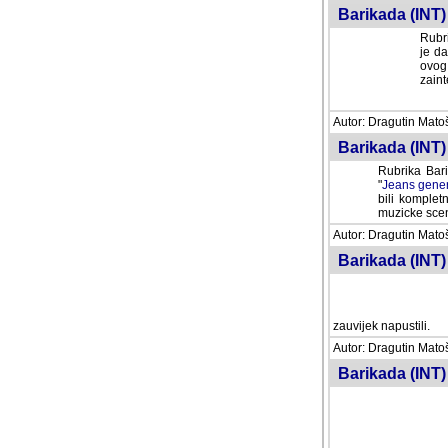
Barikada (INT) 
Rubri
je da
ovog 
zaint
Autor: Dragutin Matoše
Barikada (INT) 
Rubrika Bari
"
Jeans gener
bili komplet
muzicke scene
Autor: Dragutin Matoše
Barikada (INT)
zauvijek napustili.
Autor: Dragutin Matoše
Barikada (INT)