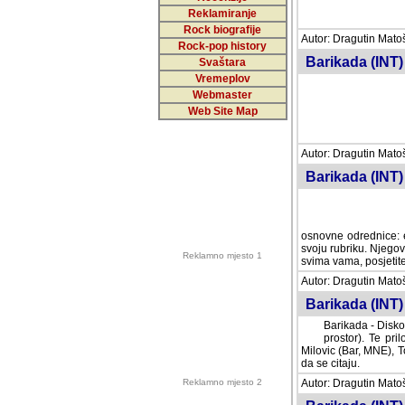
Reklamiranje
Rock biografije
Autor: Dragutin Matoše
Rock-pop history
Barikada (INT)
Svaštara
Vremeplov
Webmaster
Web Site Map
Autor: Dragutin Matoše
Barikada (INT)
odrednice: ex YU pros
Njegovi prilozi su je
Reklamno mjesto 1
posjetiteljima ovog we
Autor: Dragutin Matoše
Barikada (INT) 
Barikada - Diskog
prostor). Te pril
(Bar, MNE), Tomica Ra
citaju.
Reklamno mjesto 2
Autor: Dragutin Matoše