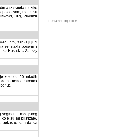
dima iz svijeta muzike
 napisao sam, mada su
Vinkovci, HR), Vladimir
Reklamno mjesto 9
tim, zahvaljujuci veliki
a se istakla bogatim i
 Dinko Husadzic Sansky
 je vise od 60 mladih
demo benda. Ukoliko im
nut.
Hosting sponzor:
tnog segmenta medijskog
 koje su mi pristizale,
afa pokusao sam da svi