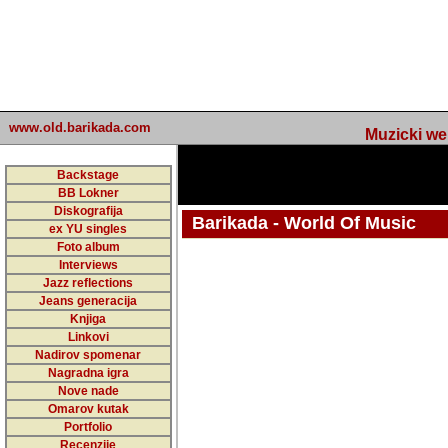
www.old.barikada.com
Muzicki web p
Backstage
BB Lokner
Diskografija
Barikada - World Of Music
ex YU singles
Foto album
Interviews
Jazz reflections
Barikada (INT) - Webmaster / urednik
Jeans generacija
Nakon 74 mj
Knjiga
Linkovi
portala Bari
Nadirov spomenar
zakljuciti 
Nagradna igra
Nove nade
Barikada - W
Omarov kutak
sada. I u sta
Portfolio
Recenzije