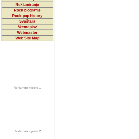
5,000 podstra
Reklamiranje
Rock biografije
da ga temelji
Rock-pop history
vrijednosti kojima smo sv
Svaštara
Vremeplov
Sretan sam da sam u protek
Webmaster
muzicare, svjedociti njih
Web Site Map
muzickim dogadjajima... Sr
mnogi saradnici koji su
doprinosili vrijednosti i v
sam da je i moj web hostin
imala razumijevanja za 
Reklamno mjesto 1
mnogobrojnim posjetitelj
Music, koji ste ga posjeciv
ovoga (nemalog) rada. Hva
Autor: Dragutin Matoševic,
Barikada (INT) - Backstage
Reklamno mjesto 2
Barikada -