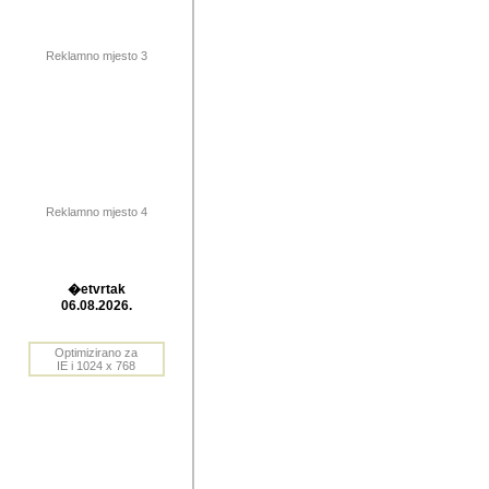
publikovan
dogadjanja
Reklamno mjesto 3
2004. do 2010. godine. Te i
Horvat Horvi (Zagreb, HR)
Šaric (Vinkovci, HR), Vas
Bane Lokner (Zemun, SRB)
imena, mnogima dobro zna
Reklamno mjesto 4
njihove izvjestaje.
Autor: Dragutin Matoševic,
Barikada (INT) - BB Lokner
�etvrtak
Veliko i res
06.08.2026.
Srbije (pa i
Optimizirano za
jedan od angazovanijih s
IE i 1024 x 768
nebrojene recenzije muzic
Njegovi prilozi su razvr
odrednice: ex YU prostor,