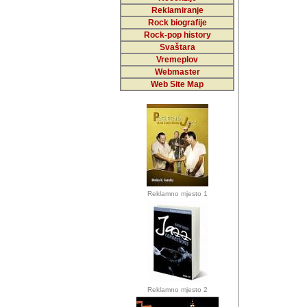
Reklamiranje
Rock biografije
Autor: Dragutin Matoše
Rock-pop history
Barikada (INT)
Svaštara
Vremeplov
Webmaster
Web Site Map
Autor: Dragutin Matoše
Barikada (INT)
odrednice: ex YU pros
Njegovi prilozi su je
Reklamno mjesto 1
posjetiteljima ovog we
Autor: Dragutin Matoše
Barikada (INT) 
Barikada - Diskog
prostor). Te pril
(Bar, MNE), Tomica Ra
citaju.
Reklamno mjesto 2
Autor: Dragutin Matoše