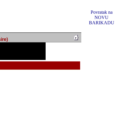
Povratak na
NOVU
BARIKADU
ire)
f Music, odlucio sam
u u kakvom je sada. I u
oljno materijala da ga
 ili su se nekada desile.
e, svjedociti njihovim
me na tom putu pratili
i i visem rejtingu ovog
Reklamno mjesto 5
irma "Leftor", imala
titeljima web portala
og svega ovoga (nemalog)