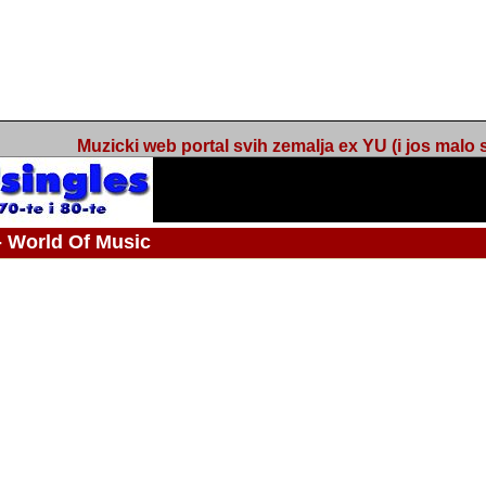
Muzicki web portal svih zemalja ex YU (i jos malo s
orld Of Music
ned
 - Webmaster / urednik
Nakon 74 mjeseca svakodnevnog updatea web portala Barikada - World O
zakljuciti svoj rad. "Zamrzavam" web portal Barikada - World Of Music u stanj
stanju "hibernacije", sa svojih vise od 5,000 podstranica, on vam daje dov
temeljito iscitavate, da istrazujete muzicke vrijednosti kojima smo svi svjedocili
Sretan sam da sam u proteklom periodu imao priliku sretati razne muzicar
uspjesima, prisustvovati raznim muzickim dogadjajima... Sretan sam da su 
mnogi saradnici koji su svojim prilozima (informacijama) doprinosili vrijednost
web portala. Sretan sam da je i moj web hosting provider, tuzlanska f
razumijevanja za moj "hobby". Zahvalan sam i vama, mnogobrojnim posje
Barikada - World Of Music, koji ste ga posjecivali i koji ste bili osnovni razl