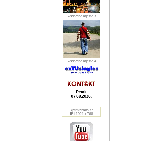
Barikada (INT) 
Barikada - In
saznavao sam
Reklamno mjesto 3
priloge dali 
Horvat Horvi 
Autor: Dragutin Matoše
Barikada (INT) 
(Velika Ludina, HR). N
Reklamno mjesto 4
Autor: Dragutin Matoše
Barikada (INT)
Petak
07.08.2026.
Autor: Dragutin Matoše
Barikada (INT) 
Optimizirano za
IE i 1024 x 768
Barikada - Po
predstavljanj
najcesce od s
zainteresovani sistemo
Autor: Dragutin Matoše