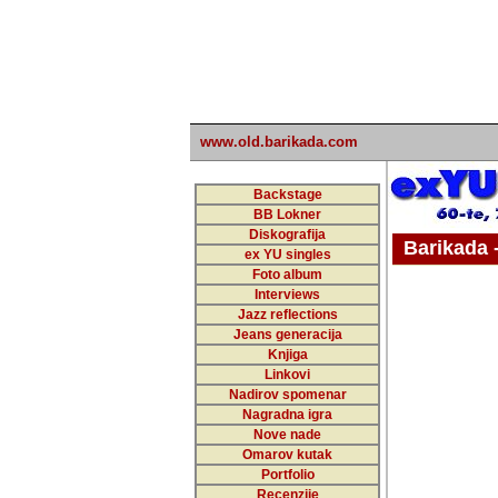
www.old.barikada.com
Backstage
BB Lokner
Diskografija
Barikada - W
ex YU singles
Foto album
undefi
Interviews
Jazz reflections
Barikada (INT)
Jeans generacija
Knjiga
Linkovi
Nadirov spomenar
Nagradna igra
Nove nade
Omarov kutak
Portfolio
Recenzije