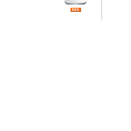
Barikada (INT) 
Rubri
je da
ovog 
zaint
Autor: Dragutin Matoše
Barikada (INT) 
Rubrika Bari
"
Jeans gener
bili komplet
muzicke scene
Autor: Dragutin Matoše
Barikada (INT)
zauvijek napustili.
Autor: Dragutin Matoše
Barikada (INT)