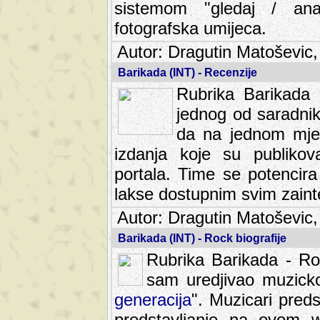
sistemom "gledaj / anal
fotografska umijeca.
Autor: Dragutin Matoševic,
Barikada (INT) - Recenzije
Rubrika Barikada -
jednog od saradnika
da na jednom mjes
izdanja koje su publik
portala. Time se potencira 
lakse dostupnim svim zain
Autor: Dragutin Matoševic,
Barikada (INT) - Rock biografije
Rubrika Barikada - Roc
sam uredjivao muzicko-
generacija
". Muzicari predst
predstavljanje na ovom w