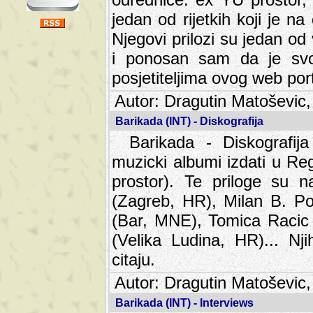
jedan od rijetkih koji je n
Njegovi prilozi su jedan od
i ponosan sam da je svoj
posjetiteljima ovog web por
Autor: Dragutin Matoševic,
Barikada (INT) - Diskografija
Barikada - Diskografija
muzicki albumi izdati u Reg
prostor). Te priloge su n
(Zagreb, HR), Milan B. Po
(Bar, MNE), Tomica Racic 
(Velika Ludina, HR)... Nj
citaju.
Autor: Dragutin Matoševic,
Barikada (INT) - Interviews