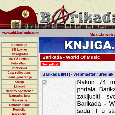
www.old.barikada.com
Muzicki web p
Backstage
BB Lokner
Diskografija
Barikada - World Of Music
ex YU singles
Foto album
undefined
Interviews
Jazz reflections
Barikada (INT) - Webmaster / urednik
Jeans generacija
Nakon 74 mj
Knjiga
Linkovi
portala Bari
Nadirov spomenar
zakljuciti 
Nagradna igra
Nove nade
Barikada - W
Omarov kutak
sada. I u sta
Portfolio
Recenzije