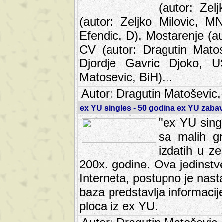
(autor: Ze
(autor: Zeljko Milovic, M
Efendic, D), Mostarenje (a
CV (autor: Dragutin Matos
Djordje Gavric Djoko, US
Matosevic, BiH)...
Autor: Dragutin Matoševic,
ex YU singles - 50 godina ex YU zab
"ex YU sing
sa malih g
izdatih u z
200x. godine. Ova jedinst
Interneta, postupno je nast
baza predstavlja informaci
ploca iz ex YU.