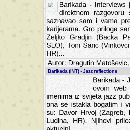
Barikada - Interviews 
direktnom razgovoru 
saznavao sam i vama pren
karijerama. Gro priloga sa
Zeljko Gradjin (Backa Pal
SLO), Toni Šaric (Vinkovci
HR)...
Autor: Dragutin Matoševic,
Barikada (INT) - Jazz reflections
Barikada - J
ovom web po
imenima iz svijeta jazz pub
ona se istakla bogatim i v
su: Davor Hrvoj (Zagreb, 
Ludina, HR). Njihovi pril
aktuelni.