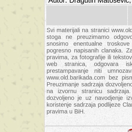
Autor: Dragutin Matoševic,
Svi materijali na stranici www.ol
stoga ne preuzimamo odgovor
snosimo enentualne troskove (
pogresno napisanih clanaka. Za 
pravima, za fotografije ili teksto
web stranica, odgovara isk
prestampavanje niti umnozav
www.old.barikada.com bez pism
Preuzimanje sadrzaja dozvoljeno
na izvornu stranicu sadrzaja
dozvoljeno je uz navodjenje iz
koristenje sadrzaja podlijeze C
pravima u BiH.