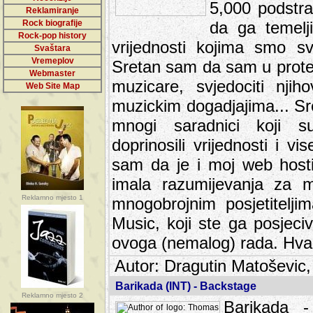
5,000 podstra
Reklamiranje
Rock biografije
da ga temelji
Rock-pop history
vrijednosti kojima smo sv
Svaštara
Vremeplov
Sretan sam da sam u protek
Webmaster
muzicare, svjedociti njih
Web Site Map
muzickim dogadjajima... Sr
mnogi saradnici koji su
doprinosili vrijednosti i v
sam da je i moj web hostin
imala razumijevanja za 
Reklamno mjesto 1
mnogobrojnim posjetitelj
Music, koji ste ga posjeciv
ovoga (nemalog) rada. Hva
Autor: Dragutin Matoševic,
Barikada (INT) - Backstage
Reklamno mjesto 2
Barikada -