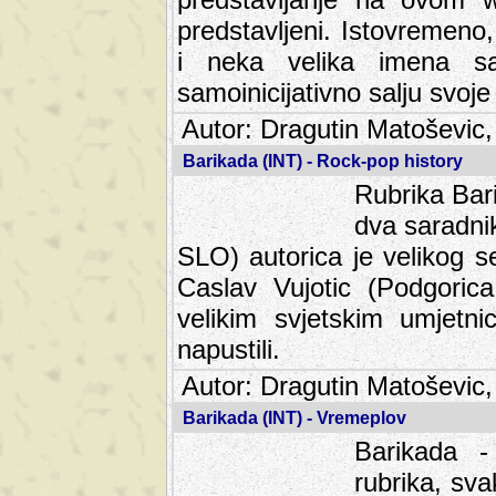
predstavljeni. Istovremen
i neka velika imena s
samoinicijativno salju svoje
Autor: Dragutin Matoševic,
Barikada (INT) - Rock-pop history
Rubrika Bari
dva saradnik
SLO) autorica je velikog s
Caslav Vujotic (Podgorica
velikim svjetskim umjetni
napustili.
Autor: Dragutin Matoševic,
Barikada (INT) - Vremeplov
Barikada -
rubrika, sva