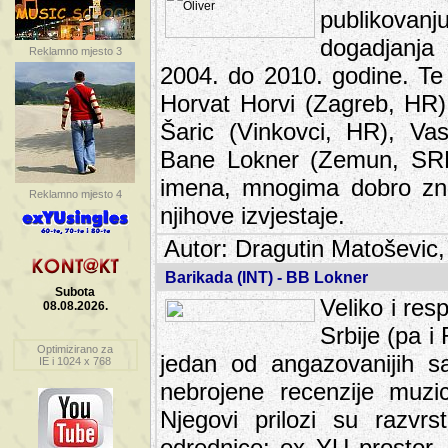
publikovan
dogadjanja
Reklamno mjesto 3
2004. do 2010. godine. Te i
Horvat Horvi (Zagreb, HR)
Šaric (Vinkovci, HR), Vas
Bane Lokner (Zemun, SRB)
imena, mnogima dobro zna
Reklamno mjesto 4
njihove izvjestaje.
Autor: Dragutin Matoševic,
Barikada (INT) - BB Lokner
Subota
Veliko i res
08.08.2026.
Srbije (pa i
Optimizirano za
jedan od angazovanijih s
IE i 1024 x 768
nebrojene recenzije muzic
Njegovi prilozi su razvr
odrednice: ex YU prostor,