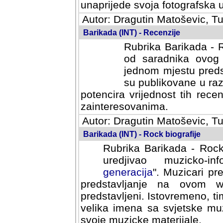
svoja fotografska umijeca.
Autor: Dragutin Matoševic, Tu
Barikada (INT) - Recenzije
Rubrika Barikada - R
od saradnika ovog 
jednom mjestu predst
su publikovane u ra
potencira vrijednost tih rece
zainteresovanima.
Autor: Dragutin Matoševic, Tu
Barikada (INT) - Rock biografije
Rubrika Barikada - Rock
uredjivao muzicko-informa
Muzicari predstavljeni u to
na ovom web portalu cime
Istovremeno, tim nacinom ra
sa svjetske muzicke scene da
materijale.