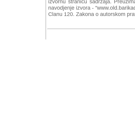
izvornu stranicu sadrzaja. Preuzim
navodjenje izvora - "www.old.barika
Clanu 120. Zakona o autorskom prav
© Copyr