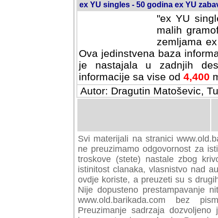
ex YU singles - 50 godina ex YU zab
"ex YU singl
malih gramof
zemljama ex 
Ova jedinstvena baza informa
je nastajala u zadnjih des
informacije sa vise od
4,400
m
Autor: Dragutin Matoševic, Tu
Svi materijali na stranici www.old.b
preuzimamo odgovornost za istini
troskove (stete) nastale zbog kriv
istinitost clanaka, vlasnistvo nad au
ovdje koriste, a preuzeti su s drugi
Nije dopusteno prestampavanje nit
www.old.barikada.com bez pism
Preuzimanje sadrzaja dozvoljeno 