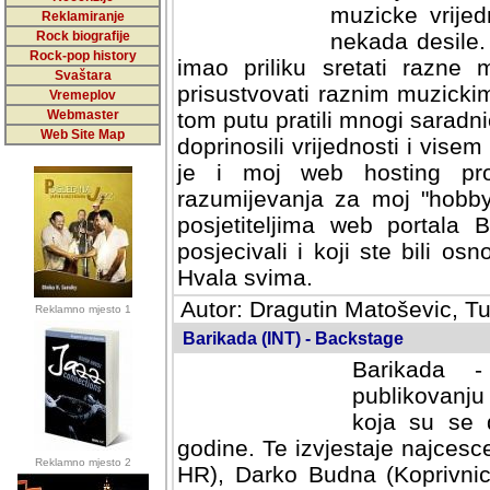
muzicke vrijed
Reklamiranje
Rock biografije
nekada desile
Rock-pop history
imao priliku sretati razne 
Svaštara
prisustvovati raznim muzick
Vremeplov
Webmaster
tom putu pratili mnogi saradni
Web Site Map
doprinosili vrijednosti i vise
je i moj web hosting prov
razumijevanja za moj "hobb
posjetiteljima web portala 
posjecivali i koji ste bili o
Hvala svima.
Autor: Dragutin Matoševic, Tu
Reklamno mjesto 1
Barikada (INT) - Backstage
Barikada -
publikovanju
koja su se 
godine. Te izvjestaje najcesce
Reklamno mjesto 2
HR), Darko Budna (Koprivnic