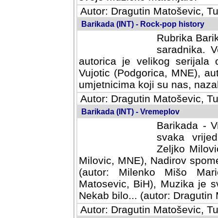
Autor: Dragutin Matoševic, Tu
Barikada (INT) - Rock-pop history
Rubrika Barik
saradnika. V
autorica je velikog serijal
Vujotic (Podgorica, MNE), aut
umjetnicima koji su nas, nazalo
Autor: Dragutin Matoševic, Tu
Barikada (INT) - Vremeplov
Barikada - V
svaka vrijedna
Milovic, MNE)
MNE), Nadirov spomenar (auto
Milenko Mišo Maric, UK), Muz
Muzika je svirala (autor: D
(autor: Dragutin Matosevic, BiH
Autor: Dragutin Matoševic, Tu