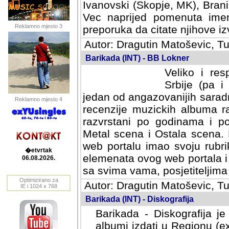
Ivanovski (Skopje, MK), Bran
Vec naprijed pomenuta ime
Reklamno mjesto 3
preporuka da citate njihove izv
Autor: Dragutin Matoševic, Tu
Barikada (INT) - BB Lokner
Veliko i res
Srbije (pa i
jedan od angazovanijih sarad
Reklamno mjesto 4
recenzije muzickih albuma ra
razvrstani po godinama i po t
scena i Ostala scena. Bane 
portalu imao svoju rubriku.
�etvrtak
elemenata ovog web portala i 
06.08.2026.
sa svima vama, posjetiteljima
Optimizirano za
Autor: Dragutin Matoševic, Tu
IE i 1024 x 768
Barikada (INT) - Diskografija
Barikada - Diskografija je
albumi izdati u Regionu (ex 