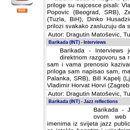
priloge su najcesce pisali: Vl
Popovic (Beograd, SRB), Ze
(Tuzla, BiH), Dinko Husadzi
prilozi svakako zasluzuju da se
Autor: Dragutin Matoševic, Tu
Barikada (INT) - Interviews
Barikada - Interviews 
direktnom razgovoru sa r
sam i vama prenosio kazivan
priloga sam napisao sam, mad
Palanka, SRB), Bill Kapelj (L
Vladimir Horvat Horvi (Zagreb,
Autor: Dragutin Matoševic, Tu
Barikada (INT) - Jazz reflections
Barikada - J
ovom web po
imenima iz svijeta jazz publi