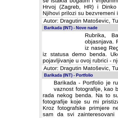
se istakla bogatim i vrijedni
Hrvoj (Zagreb, HR) i Dinko
Njihovi prilozi su bezvremeni i
Autor: Dragutin Matoševic, Tu
Barikada (INT) - Nove nade
Rubrika, B
objasnjava. 
iz naseg Reg
iz statusa demo benda. Uko
pojavljivanje u ovoj rubrici - nj
Autor: Dragutin Matoševic, Tu
Barikada (INT) - Portfolio
Barikada - Portfolio je 
vaznost fotografije, kao
rada nekog benda. Na to su 
fotografije koje su mi pristiz
fotografske primjere nekolik
svi zainteresovani sistemom "