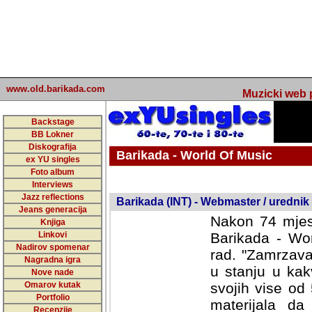
www.old.barikada.com
Muzicki web p
Backstage
BB Lokner
Diskografija
Barikada - World Of Music
ex YU singles
Foto album
undefined
Interviews
Jazz reflections
Barikada (INT) - Webmaster / urednik
Jeans generacija
Nakon 74 mjes
Knjiga
Linkovi
Barikada - Wor
Nadirov spomenar
rad. "Zamrzava
Nagradna igra
u stanju u kak
Nove nade
Omarov kutak
svojih vise od
Portfolio
materijala da 
Recenzije