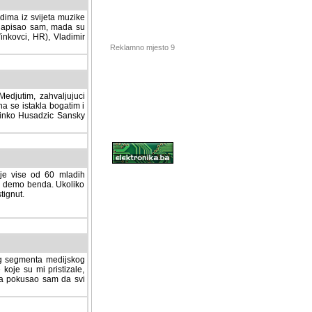
dima iz svijeta muzike
 napisao sam, mada su
Vinkovci, HR), Vladimir
Reklamno mjesto 9
tim, zahvaljujuci veliki
a se istakla bogatim i
 Dinko Husadzic Sansky
 je vise od 60 mladih
demo benda. Ukoliko im
nut.
Hosting sponzor:
tnog segmenta medijskog
 koje su mi pristizale,
afa pokusao sam da svi