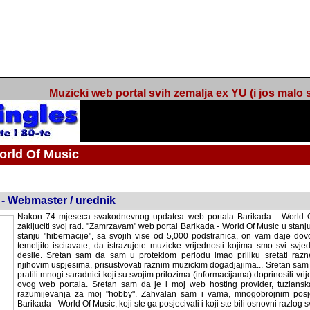
Muzicki web portal svih zemalja ex YU (i jos malo s
orld Of Music
ned
 - Webmaster / urednik
Nakon 74 mjeseca svakodnevnog updatea web portala Barikada - World O
zakljuciti svoj rad. "Zamrzavam" web portal Barikada - World Of Music u stanj
stanju "hibernacije", sa svojih vise od 5,000 podstranica, on vam daje dov
temeljito iscitavate, da istrazujete muzicke vrijednosti kojima smo svi svjedocili
Sretan sam da sam u proteklom periodu imao priliku sretati razne muzicar
uspjesima, prisustvovati raznim muzickim dogadjajima... Sretan sam da su 
mnogi saradnici koji su svojim prilozima (informacijama) doprinosili vrijednost
web portala. Sretan sam da je i moj web hosting provider, tuzlanska f
razumijevanja za moj "hobby". Zahvalan sam i vama, mnogobrojnim posje
Barikada - World Of Music, koji ste ga posjecivali i koji ste bili osnovni razl