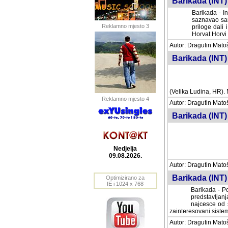
Barikada (INT) 
Barikada - In
saznavao sam
Reklamno mjesto 3
priloge dali 
Horvat Horvi 
Autor: Dragutin Matoše
Barikada (INT) 
(Velika Ludina, HR). N
Reklamno mjesto 4
Autor: Dragutin Matoše
Barikada (INT)
Nedjelja
09.08.2026.
Autor: Dragutin Matoše
Barikada (INT) 
Optimizirano za
IE i 1024 x 768
Barikada - Po
predstavljanj
najcesce od s
zainteresovani sistemo
Autor: Dragutin Matoše