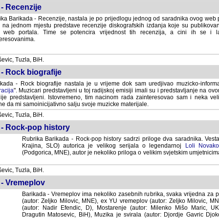
- Recenzije
ka Barikada - Recenzije, nastala je po prijedlogu jednog od saradnika ovog web po
 na jednom mjestu predstave recenzije diskografskih izdanja koje su publikov
web portala. Time se potencira vrijednost tih recenzija, a cini ih se i 
eresovanima.
vic, Tuzla, BiH.
- Rock biografije
kada - Rock biografije nastala je u vrijeme dok sam uredjivao muzicko-informa
acija
". Muzicari predstavljeni u toj radijskoj emisiji imali su i predstavljanje na 
nije predstavljeni. Istovremeno, tim nacinom rada zainteresovao sam i neka ve
 da mi samoinicijativno salju svoje muzicke materijale.
vic, Tuzla, BiH.
 - Rock-pop history
Rubrika Barikada - Rock-pop history sadrzi priloge dva saradnika. Vest
Krajina, SLO) autorica je velikog serijala o legendarnoj
Loli Novako
(Podgorica, MNE), autor je nekoliko priloga o velikim svjetskim umjetnicima
vic, Tuzla, BiH.
 - Vremeplov
Barikada - Vremeplov ima nekoliko zasebnih rubrika, svaka vrijedna za po
(autor: Zeljko Milovic, MNE), ex YU vremeplov (autor: Zeljko Milovic, 
(autor: Nadir Efendic, D), Mostarenje (autor: Milenko Mišo Maric, UK), Muzi
Matosevic, BiH), Muzika je svirala (autor: Djordje Gavric Djoko, USA),