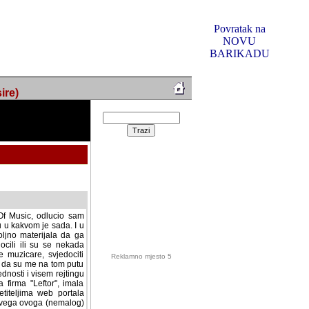
Povratak na
NOVU
BARIKADU
ire)
f Music, odlucio sam
u u kakvom je sada. I u
oljno materijala da ga
 ili su se nekada desile.
e, svjedociti njihovim
me na tom putu pratili
i i visem rejtingu ovog
Reklamno mjesto 5
irma "Leftor", imala
titeljima web portala
og svega ovoga (nemalog)