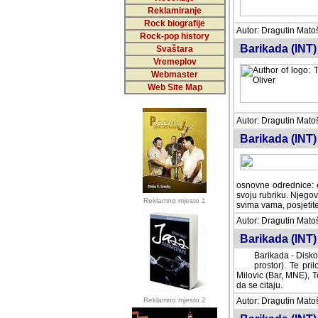
Reklamiranje
Rock biografije
Autor: Dragutin Matoše
Rock-pop history
Barikada (INT)
Svaštara
Vremeplov
Webmaster
Web Site Map
Autor: Dragutin Matoše
Barikada (INT)
odrednice: ex YU pros
Njegovi prilozi su je
Reklamno mjesto 1
posjetiteljima ovog we
Autor: Dragutin Matoše
Barikada (INT) 
Barikada - Diskog
prostor). Te pril
(Bar, MNE), Tomica Ra
citaju.
Reklamno mjesto 2
Autor: Dragutin Matoše