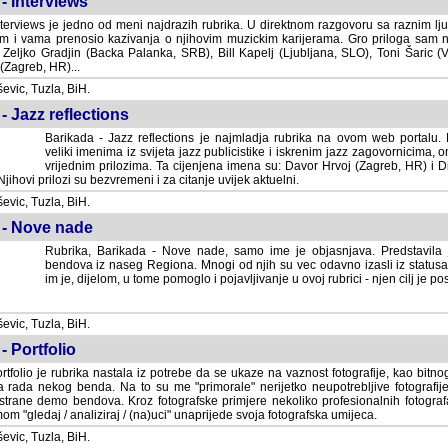
- Interviews
terviews je jedno od meni najdrazih rubrika. U direktnom razgovoru sa raznim lju
 i vama prenosio kazivanja o njihovim muzickim karijerama. Gro priloga sam
i Zeljko Gradjin (Backa Palanka, SRB), Bill Kapelj (Ljubljana, SLO), Toni Šaric (
(Zagreb, HR)...
vic, Tuzla, BiH.
- Jazz reflections
Barikada - Jazz reflections je najmladja rubrika na ovom web portalu. Medju
imenima iz svijeta jazz publicistike i iskrenim jazz zagovornicima, on
vrijednim prilozima. Ta cijenjena imena su: Davor Hrvoj (Zagreb, HR) i
jihovi prilozi su bezvremeni i za citanje uvijek aktuelni.
vic, Tuzla, BiH.
 - Nove nade
Rubrika, Barikada - Nove nade, samo ime je objasnjava. Predstavila
bendova iz naseg Regiona. Mnogi od njih su vec odavno izasli iz statusa 
je, dijelom, u tome pomoglo i pojavljivanje u ovoj rubrici - njen cilj je postig
vic, Tuzla, BiH.
- Portfolio
rtfolio je rubrika nastala iz potrebe da se ukaze na vaznost fotografije, kao bi
a rada nekog benda. Na to su me "primorale" nerijetko neupotrebljive fotografije
trane demo bendova. Kroz fotografske primjere nekoliko profesionalnih fotogr
m "gledaj / analiziraj / (na)uci" unaprijede svoja fotografska umijeca.
vic, Tuzla, BiH.