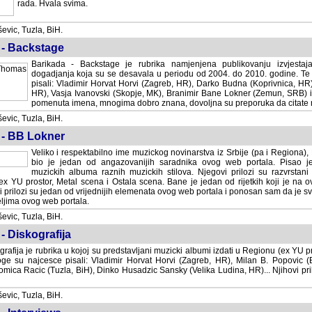
rada. Hvala svima.
vic, Tuzla, BiH.
 - Backstage
Barikada - Backstage je rubrika namjenjena publikovanju izvjestaj
dogadjanja koja su se desavala u periodu od 2004. do 2010. godine. Te 
pisali: Vladimir Horvat Horvi (Zagreb, HR), Darko Budna (Koprivnica, HR)
HR), Vasja Ivanovski (Skopje, MK), Branimir Bane Lokner (Zemun, SRB) i 
pomenuta imena, mnogima dobro znana, dovoljna su preporuka da citate nj
vic, Tuzla, BiH.
 - BB Lokner
Veliko i respektabilno ime muzickog novinarstva iz Srbije (pa i Regiona)
bio je jedan od angazovanijih saradnika ovog web portala. Pisao je nebro
albuma raznih muzickih stilova. Njegovi prilozi su razvrstani po godi
tor, Metal scena i Ostala scena. Bane je jedan od rijetkih koji je na ovom web port
dan od vrijednijih elemenata ovog web portala i ponosan sam da je svoje recenzije
b portala.
vic, Tuzla, BiH.
- Diskografija
rafija je rubrika u kojoj su predstavljani muzicki albumi izdati u Regionu (ex YU pro
oge su najcesce pisali: Vladimir Horvat Horvi (Zagreb, HR), Milan B. Popovic (Beogr
cic (Tuzla, BiH), Dinko Husadzic Sansky (Velika Ludina, HR)... Njihovi prilozi 
vic, Tuzla, BiH.