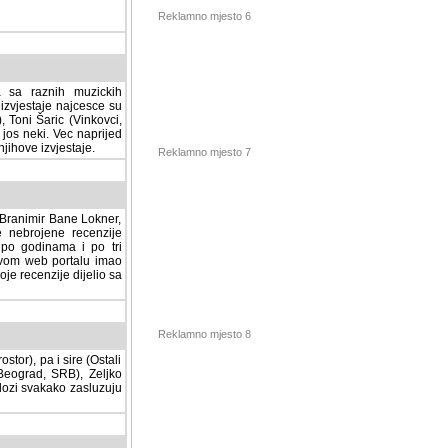
Reklamno mjesto 6
a sa raznih muzickih
izvjestaje najcesce su
, Toni Šaric (Vinkovci,
jos neki. Vec naprijed
ihove izvjestaje.
Reklamno mjesto 7
, Branimir Bane Lokner,
jene recenzije muzickih
nama i po tri osnovne
alu imao svoju rubriku.
 dijelio sa svima vama,
stor), pa i sire (Ostali
Reklamno mjesto 8
ad, SRB), Zeljko Milovic
svakako zasluzuju da se