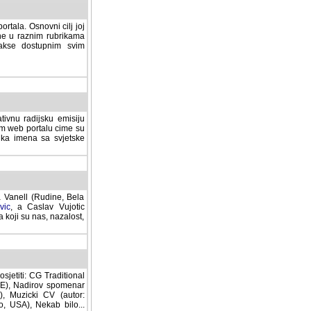
rtala. Osnovni cilj joj
ane u raznim rubrikama
lakse dostupnim svim
tivnu radijsku emisiju
ovom web portalu cime su
lika imena sa svjetske
a Vanell (Rudine, Bela
vic
, a Caslav Vujotic
 koji su nas, nazalost,
sjetiti: CG Traditional
MNE), Nadirov spomenar
cki CV (autor: Dragutin
 Nekab bilo... (autor: