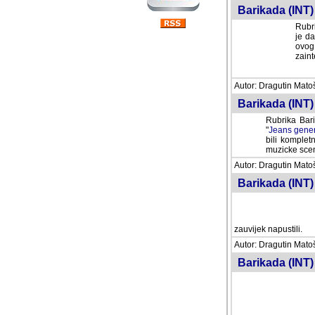
Barikada (INT) 
Rubri
je da
ovog 
zaint
Autor: Dragutin Matoše
Barikada (INT) 
Rubrika Bari
"
Jeans gener
bili komplet
muzicke scene
Autor: Dragutin Matoše
Barikada (INT)
zauvijek napustili.
Autor: Dragutin Matoše
Barikada (INT)