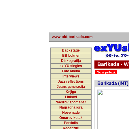
www.old.barikada.com
Backstage
BB Lokner
Diskografija
Barikada - W
ex YU singles
Foto album
undefi
Interviews
Jazz reflections
Barikada (INT)
Jeans generacija
Knjiga
Linkovi
Nadirov spomenar
Nagradna igra
Nove nade
Omarov kutak
Portfolio
Recenzije