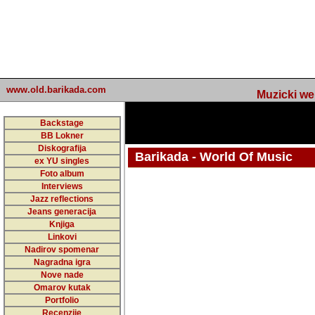
www.old.barikada.com
Muzicki web p
Backstage
BB Lokner
Diskografija
Barikada - World Of Music
ex YU singles
Foto album
undefined
Interviews
Jazz reflections
Barikada (INT) - Webmaster / urednik
Jeans generacija
Nakon 74 mj
Knjiga
Linkovi
portala Bari
Nadirov spomenar
zakljuciti 
Nagradna igra
Nove nade
Barikada - W
Omarov kutak
sada. I u sta
Portfolio
Recenzije