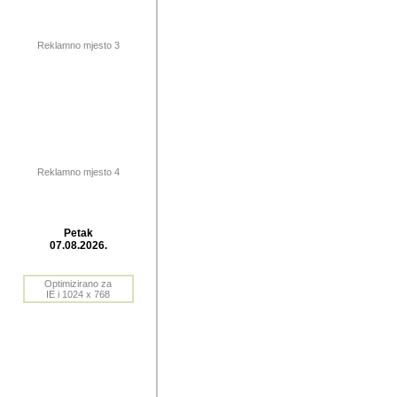
publikovan
dogadjanja
Reklamno mjesto 3
2004. do 2010. godine. Te i
Horvat Horvi (Zagreb, HR)
Šaric (Vinkovci, HR), Vas
Bane Lokner (Zemun, SRB)
imena, mnogima dobro zna
Reklamno mjesto 4
njihove izvjestaje.
Autor: Dragutin Matoševic,
Barikada (INT) - BB Lokner
Petak
Veliko i res
07.08.2026.
Srbije (pa i
Optimizirano za
jedan od angazovanijih s
IE i 1024 x 768
nebrojene recenzije muzic
Njegovi prilozi su razvr
odrednice: ex YU prostor,