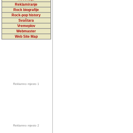
5,000 podstra
Reklamiranje
Rock biografije
da ga temelji
Rock-pop history
vrijednosti kojima smo sv
Svaštara
Vremeplov
Sretan sam da sam u protek
Webmaster
muzicare, svjedociti njih
Web Site Map
muzickim dogadjajima... Sr
mnogi saradnici koji su
doprinosili vrijednosti i v
sam da je i moj web hostin
imala razumijevanja za 
Reklamno mjesto 1
mnogobrojnim posjetitelj
Music, koji ste ga posjeciv
ovoga (nemalog) rada. Hva
Autor: Dragutin Matoševic,
Barikada (INT) - Backstage
Reklamno mjesto 2
Barikada -