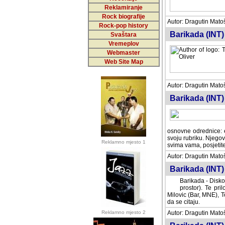
Reklamiranje
Rock biografije
Autor: Dragutin Matoše
Rock-pop history
Barikada (INT)
Svaštara
Vremeplov
Webmaster
Web Site Map
Autor: Dragutin Matoše
Barikada (INT)
odrednice: ex YU pros
Njegovi prilozi su je
Reklamno mjesto 1
posjetiteljima ovog we
Autor: Dragutin Matoše
Barikada (INT) 
Barikada - Diskog
prostor). Te pril
(Bar, MNE), Tomica Ra
citaju.
Reklamno mjesto 2
Autor: Dragutin Matoše