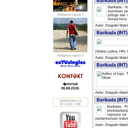
Barikada (INT) 
Barikada - In
saznavao sam
Reklamno mjesto 3
priloge dali 
Horvat Horvi 
Autor: Dragutin Matoše
Barikada (INT) 
(Velika Ludina, HR). N
Reklamno mjesto 4
Autor: Dragutin Matoše
Barikada (INT)
�etvrtak
06.08.2026.
Autor: Dragutin Matoše
Barikada (INT) 
Optimizirano za
IE i 1024 x 768
Barikada - Po
predstavljanj
najcesce od s
zainteresovani sistemo
Autor: Dragutin Matoše