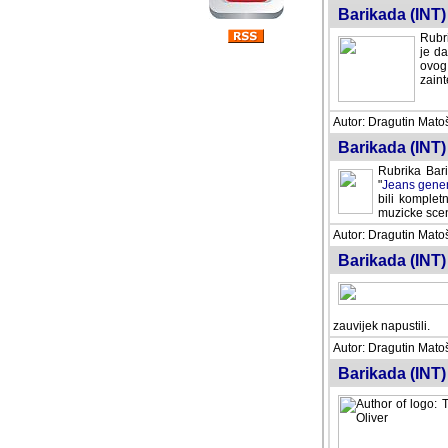
Barikada (INT) 
Rubri
je da
ovog 
zaint
Autor: Dragutin Matoše
Barikada (INT) 
Rubrika Bari
"
Jeans gener
bili komplet
muzicke scene
Autor: Dragutin Matoše
Barikada (INT)
zauvijek napustili.
Autor: Dragutin Matoše
Barikada (INT)