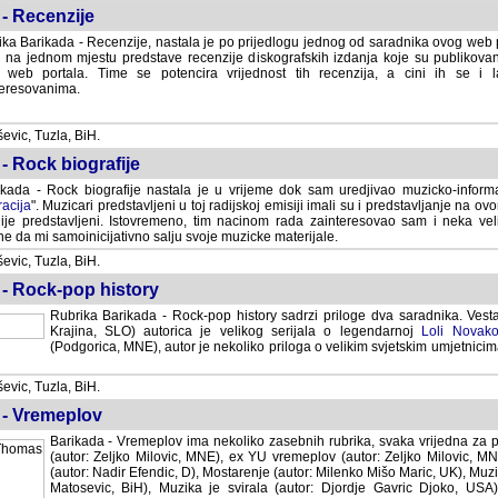
- Recenzije
ka Barikada - Recenzije, nastala je po prijedlogu jednog od saradnika ovog web po
 na jednom mjestu predstave recenzije diskografskih izdanja koje su publikov
web portala. Time se potencira vrijednost tih recenzija, a cini ih se i 
eresovanima.
vic, Tuzla, BiH.
- Rock biografije
kada - Rock biografije nastala je u vrijeme dok sam uredjivao muzicko-informa
acija
". Muzicari predstavljeni u toj radijskoj emisiji imali su i predstavljanje na 
nije predstavljeni. Istovremeno, tim nacinom rada zainteresovao sam i neka ve
 da mi samoinicijativno salju svoje muzicke materijale.
vic, Tuzla, BiH.
 - Rock-pop history
Rubrika Barikada - Rock-pop history sadrzi priloge dva saradnika. Vest
Krajina, SLO) autorica je velikog serijala o legendarnoj
Loli Novako
(Podgorica, MNE), autor je nekoliko priloga o velikim svjetskim umjetnicima
vic, Tuzla, BiH.
 - Vremeplov
Barikada - Vremeplov ima nekoliko zasebnih rubrika, svaka vrijedna za po
(autor: Zeljko Milovic, MNE), ex YU vremeplov (autor: Zeljko Milovic, 
(autor: Nadir Efendic, D), Mostarenje (autor: Milenko Mišo Maric, UK), Muzi
Matosevic, BiH), Muzika je svirala (autor: Djordje Gavric Djoko, USA),