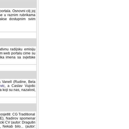
rtala. Osnovni cilj joj
ane u raznim rubrikama
lakse dostupnim svim
tivnu radijsku emisiju
ovom web portalu cime su
lika imena sa svjetske
a Vanell (Rudine, Bela
vic
, a Caslav Vujotic
 koji su nas, nazalost,
sjetiti: CG Traditional
MNE), Nadirov spomenar
cki CV (autor: Dragutin
 Nekab bilo... (autor: