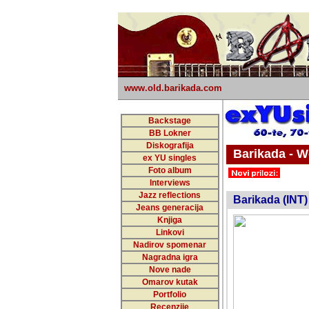
www.old.barikada.com
Backstage
BB Lokner
Diskografija
Barikada - W
ex YU singles
Foto album
undefi
Interviews
Jazz reflections
Barikada (INT)
Jeans generacija
Knjiga
Linkovi
Nadirov spomenar
Nagradna igra
Nove nade
Omarov kutak
Portfolio
Recenzije