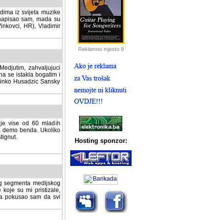
dima iz svijeta muzike
 napisao sam, mada su
Vinkovci, HR), Vladimir
Reklamno mjesto 9
tim, zahvaljujuci veliki
a se istakla bogatim i
 Dinko Husadzic Sansky
 je vise od 60 mladih
demo benda. Ukoliko im
nut.
Hosting sponzor:
tnog segmenta medijskog
 koje su mi pristizale,
afa pokusao sam da svi