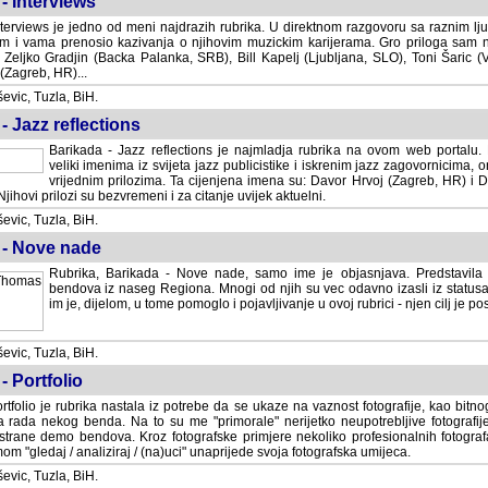
- Interviews
terviews je jedno od meni najdrazih rubrika. U direktnom razgovoru sa raznim lju
 i vama prenosio kazivanja o njihovim muzickim karijerama. Gro priloga sam
i Zeljko Gradjin (Backa Palanka, SRB), Bill Kapelj (Ljubljana, SLO), Toni Šaric (
(Zagreb, HR)...
vic, Tuzla, BiH.
- Jazz reflections
Barikada - Jazz reflections je najmladja rubrika na ovom web portalu. Medju
imenima iz svijeta jazz publicistike i iskrenim jazz zagovornicima, on
vrijednim prilozima. Ta cijenjena imena su: Davor Hrvoj (Zagreb, HR) i
jihovi prilozi su bezvremeni i za citanje uvijek aktuelni.
vic, Tuzla, BiH.
 - Nove nade
Rubrika, Barikada - Nove nade, samo ime je objasnjava. Predstavila
bendova iz naseg Regiona. Mnogi od njih su vec odavno izasli iz statusa 
je, dijelom, u tome pomoglo i pojavljivanje u ovoj rubrici - njen cilj je postig
vic, Tuzla, BiH.
- Portfolio
rtfolio je rubrika nastala iz potrebe da se ukaze na vaznost fotografije, kao bi
a rada nekog benda. Na to su me "primorale" nerijetko neupotrebljive fotografije
trane demo bendova. Kroz fotografske primjere nekoliko profesionalnih fotogr
m "gledaj / analiziraj / (na)uci" unaprijede svoja fotografska umijeca.
vic, Tuzla, BiH.