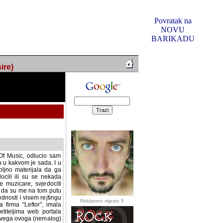
Povratak na
NOVU
BARIKADU
ire)
f Music, odlucio sam
u u kakvom je sada. I u
oljno materijala da ga
 ili su se nekada desile.
e, svjedociti njihovim
me na tom putu pratili
i i visem rejtingu ovog
Reklamno mjesto 5
irma "Leftor", imala
titeljima web portala
og svega ovoga (nemalog)