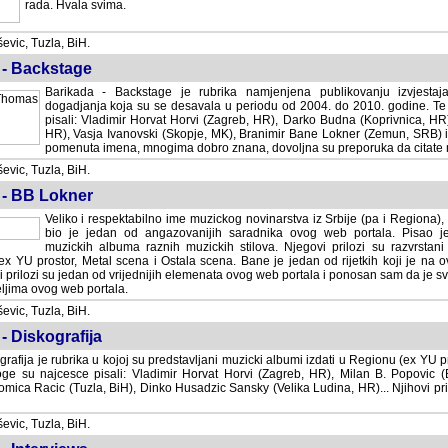
rada. Hvala svima.
vic, Tuzla, BiH.
 - Backstage
Barikada - Backstage je rubrika namjenjena publikovanju izvjestaj
dogadjanja koja su se desavala u periodu od 2004. do 2010. godine. Te 
pisali: Vladimir Horvat Horvi (Zagreb, HR), Darko Budna (Koprivnica, HR)
HR), Vasja Ivanovski (Skopje, MK), Branimir Bane Lokner (Zemun, SRB) i 
pomenuta imena, mnogima dobro znana, dovoljna su preporuka da citate nj
vic, Tuzla, BiH.
 - BB Lokner
Veliko i respektabilno ime muzickog novinarstva iz Srbije (pa i Regiona)
bio je jedan od angazovanijih saradnika ovog web portala. Pisao je nebro
albuma raznih muzickih stilova. Njegovi prilozi su razvrstani po godi
tor, Metal scena i Ostala scena. Bane je jedan od rijetkih koji je na ovom web port
dan od vrijednijih elemenata ovog web portala i ponosan sam da je svoje recenzije
b portala.
vic, Tuzla, BiH.
- Diskografija
rafija je rubrika u kojoj su predstavljani muzicki albumi izdati u Regionu (ex YU pro
oge su najcesce pisali: Vladimir Horvat Horvi (Zagreb, HR), Milan B. Popovic (Beogr
cic (Tuzla, BiH), Dinko Husadzic Sansky (Velika Ludina, HR)... Njihovi prilozi 
vic, Tuzla, BiH.