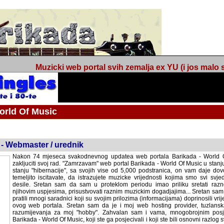
Muzicki web portal svih zemalja ex YU (i jos malo s
orld Of Music
ned
 - Webmaster / urednik
Nakon 74 mjeseca svakodnevnog updatea web portala Barikada - World O
zakljuciti svoj rad. "Zamrzavam" web portal Barikada - World Of Music u stanj
stanju "hibernacije", sa svojih vise od 5,000 podstranica, on vam daje dov
temeljito iscitavate, da istrazujete muzicke vrijednosti kojima smo svi svjedocili
Sretan sam da sam u proteklom periodu imao priliku sretati razne muzicar
uspjesima, prisustvovati raznim muzickim dogadjajima... Sretan sam da su 
mnogi saradnici koji su svojim prilozima (informacijama) doprinosili vrijednost
web portala. Sretan sam da je i moj web hosting provider, tuzlanska f
razumijevanja za moj "hobby". Zahvalan sam i vama, mnogobrojnim posje
Barikada - World Of Music, koji ste ga posjecivali i koji ste bili osnovni razl