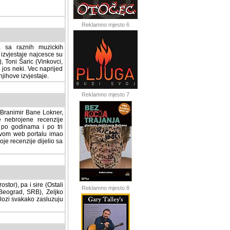
Reklamno mjesto 6
a sa raznih muzickih
izvjestaje najcesce su
, Toni Šaric (Vinkovci,
jos neki. Vec naprijed
ihove izvjestaje.
Reklamno mjesto 7
, Branimir Bane Lokner,
jene recenzije muzickih
nama i po tri osnovne
alu imao svoju rubriku.
 dijelio sa svima vama,
stor), pa i sire (Ostali
Reklamno mjesto 8
ad, SRB), Zeljko Milovic
svakako zasluzuju da se