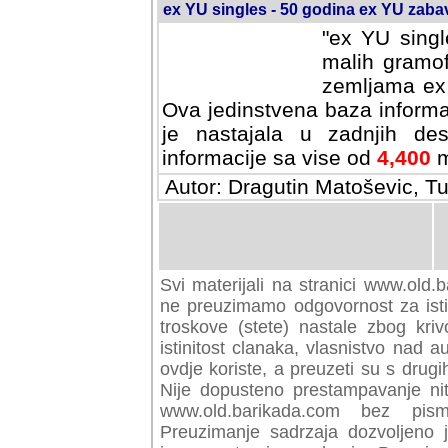
ex YU singles - 50 godina ex YU zab
"ex YU singl
malih gramof
zemljama ex 
Ova jedinstvena baza informa
je nastajala u zadnjih des
informacije sa vise od
4,400
m
Autor: Dragutin Matoševic, Tu
Svi materijali na stranici www.old.b
preuzimamo odgovornost za istini
troskove (stete) nastale zbog kriv
istinitost clanaka, vlasnistvo nad au
ovdje koriste, a preuzeti su s drugi
Nije dopusteno prestampavanje nit
www.old.barikada.com bez pism
Preuzimanje sadrzaja dozvoljeno 