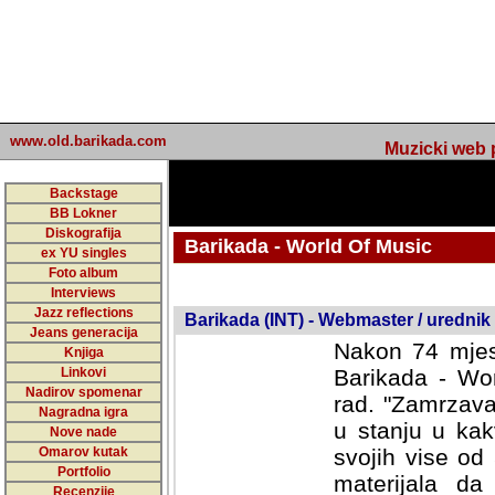
www.old.barikada.com
Muzicki web p
Backstage
BB Lokner
Diskografija
Barikada - World Of Music
ex YU singles
Foto album
undefined
Interviews
Jazz reflections
Barikada (INT) - Webmaster / urednik
Jeans generacija
Nakon 74 mjes
Knjiga
Linkovi
Barikada - Wor
Nadirov spomenar
rad. "Zamrzava
Nagradna igra
u stanju u kak
Nove nade
Omarov kutak
svojih vise od
Portfolio
materijala da 
Recenzije