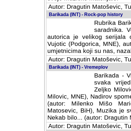
Autor: Dragutin Matoševic, Tu
Barikada (INT) - Rock-pop history
Rubrika Barik
saradnika. V
autorica je velikog serijal
Vujotic (Podgorica, MNE), aut
umjetnicima koji su nas, nazalo
Autor: Dragutin Matoševic, Tu
Barikada (INT) - Vremeplov
Barikada - V
svaka vrijedna
Milovic, MNE)
MNE), Nadirov spomenar (auto
Milenko Mišo Maric, UK), Muz
Muzika je svirala (autor: D
(autor: Dragutin Matosevic, BiH
Autor: Dragutin Matoševic, Tu