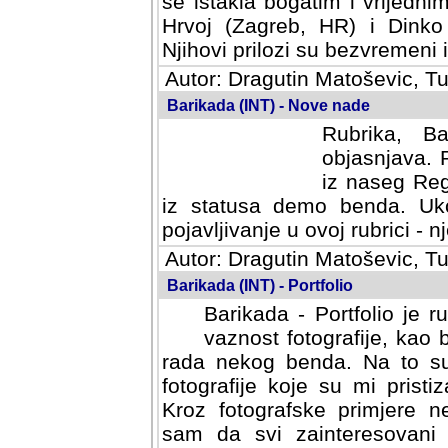
se istakla bogatim i vrijedni
Hrvoj (Zagreb, HR) i Dinko
Njihovi prilozi su bezvremeni i
Autor: Dragutin Matoševic, Tu
Barikada (INT) - Nove nade
Rubrika, B
objasnjava. 
iz naseg Reg
iz statusa demo benda. Uko
pojavljivanje u ovoj rubrici - nj
Autor: Dragutin Matoševic, Tu
Barikada (INT) - Portfolio
Barikada - Portfolio je 
vaznost fotografije, kao
rada nekog benda. Na to su 
fotografije koje su mi pristiz
fotografske primjere nekolik
svi zainteresovani sistemom "