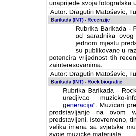
svoja fotografska umijeca.
Autor: Dragutin Matoševic, Tu
Barikada (INT) - Recenzije
Rubrika Barikada - R
od saradnika ovog 
jednom mjestu predst
su publikovane u ra
potencira vrijednost tih rece
zainteresovanima.
Autor: Dragutin Matoševic, Tu
Barikada (INT) - Rock biografije
Rubrika Barikada - Rock
uredjivao muzicko-informa
Muzicari predstavljeni u to
na ovom web portalu cime
Istovremeno, tim nacinom ra
sa svjetske muzicke scene da
materijale.