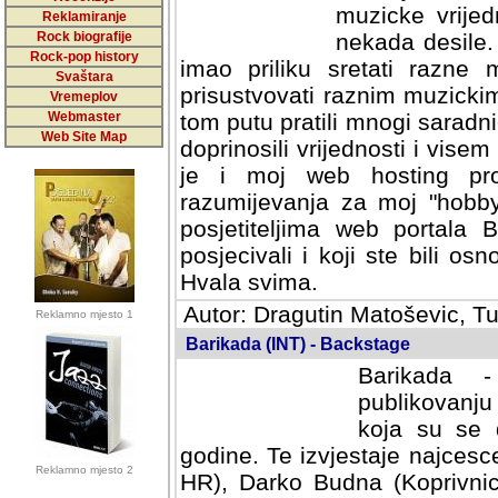
muzicke vrijed
Reklamiranje
Rock biografije
nekada desile
Rock-pop history
imao priliku sretati razne 
Svaštara
prisustvovati raznim muzick
Vremeplov
Webmaster
tom putu pratili mnogi saradni
Web Site Map
doprinosili vrijednosti i vise
je i moj web hosting prov
razumijevanja za moj "hobb
posjetiteljima web portala 
posjecivali i koji ste bili o
Hvala svima.
Autor: Dragutin Matoševic, Tu
Reklamno mjesto 1
Barikada (INT) - Backstage
Barikada -
publikovanju
koja su se 
godine. Te izvjestaje najcesce
Reklamno mjesto 2
HR), Darko Budna (Koprivnic