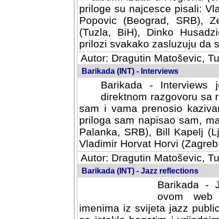
priloge su najcesce pisali: Vl
Popovic (Beograd, SRB), Ze
(Tuzla, BiH), Dinko Husadzi
prilozi svakako zasluzuju da se
Autor: Dragutin Matoševic, Tu
Barikada (INT) - Interviews
Barikada - Interviews 
direktnom razgovoru sa r
sam i vama prenosio kazivan
priloga sam napisao sam, mad
Palanka, SRB), Bill Kapelj (L
Vladimir Horvat Horvi (Zagreb,
Autor: Dragutin Matoševic, Tu
Barikada (INT) - Jazz reflections
Barikada - J
ovom web po
imenima iz svijeta jazz publi