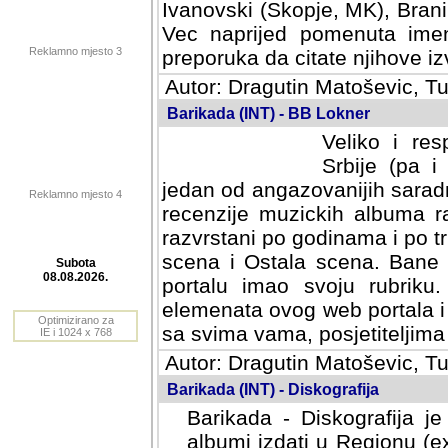
Ivanovski (Skopje, MK), Bran
Vec naprijed pomenuta ime
Reklamno mjesto 3
preporuka da citate njihove izv
Autor: Dragutin Matoševic, Tu
Barikada (INT) - BB Lokner
Veliko i res
Srbije (pa i
jedan od angazovanijih sarad
Reklamno mjesto 4
recenzije muzickih albuma ra
razvrstani po godinama i po t
scena i Ostala scena. Bane 
portalu imao svoju rubriku.
Subota
elemenata ovog web portala i 
08.08.2026.
sa svima vama, posjetiteljima
Optimizirano za
Autor: Dragutin Matoševic, Tu
IE i 1024 x 768
Barikada (INT) - Diskografija
Barikada - Diskografija je
albumi izdati u Regionu (ex 