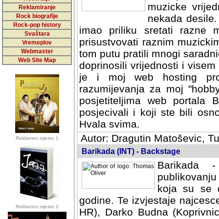
muzicke vrijed
Reklamiranje
Rock biografije
nekada desile
Rock-pop history
imao priliku sretati razne 
Svaštara
prisustvovati raznim muzick
Vremeplov
Webmaster
tom putu pratili mnogi saradni
Web Site Map
doprinosili vrijednosti i vise
je i moj web hosting prov
razumijevanja za moj "hobb
posjetiteljima web portala 
posjecivali i koji ste bili o
Hvala svima.
Autor: Dragutin Matoševic, Tu
Reklamno mjesto 1
Barikada (INT) - Backstage
Barikada -
publikovanju
koja su se 
godine. Te izvjestaje najcesce
Reklamno mjesto 2
HR), Darko Budna (Koprivnic