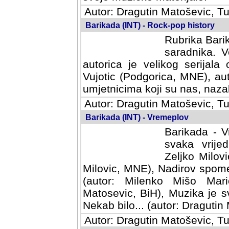
Autor: Dragutin Matoševic, Tu
Barikada (INT) - Rock-pop history
Rubrika Barik
saradnika. V
autorica je velikog serijal
Vujotic (Podgorica, MNE), aut
umjetnicima koji su nas, nazalo
Autor: Dragutin Matoševic, Tu
Barikada (INT) - Vremeplov
Barikada - V
svaka vrijedna
Milovic, MNE)
MNE), Nadirov spomenar (auto
Milenko Mišo Maric, UK), Muz
Muzika je svirala (autor: D
(autor: Dragutin Matosevic, BiH
Autor: Dragutin Matoševic, Tu