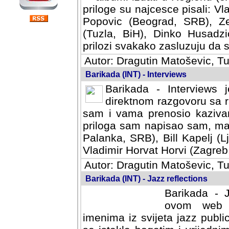
priloge su najcesce pisali: Vl
Popovic (Beograd, SRB), Ze
(Tuzla, BiH), Dinko Husadzi
prilozi svakako zasluzuju da se
Autor: Dragutin Matoševic, Tu
Barikada (INT) - Interviews
Barikada - Interviews 
direktnom razgovoru sa r
sam i vama prenosio kazivan
priloga sam napisao sam, mad
Palanka, SRB), Bill Kapelj (L
Vladimir Horvat Horvi (Zagreb,
Autor: Dragutin Matoševic, Tu
Barikada (INT) - Jazz reflections
Barikada - J
ovom web po
imenima iz svijeta jazz publi