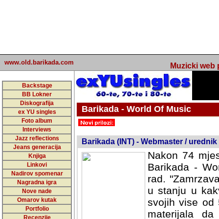
www.old.barikada.com
Muzicki web p
Backstage
BB Lokner
Diskografija
Barikada - World Of Music
ex YU singles
Foto album
undefined
Interviews
Jazz reflections
Barikada (INT) - Webmaster / urednik
Jeans generacija
Nakon 74 mjes
Knjiga
Linkovi
Barikada - Wor
Nadirov spomenar
rad. "Zamrzava
Nagradna igra
u stanju u kak
Nove nade
Omarov kutak
svojih vise od
Portfolio
materijala da 
Recenzije