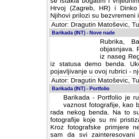
se istakla bogatim i vrijedni
Hrvoj (Zagreb, HR) i Dinko
Njihovi prilozi su bezvremeni i
Autor: Dragutin Matoševic, Tu
Barikada (INT) - Nove nade
Rubrika, B
objasnjava. 
iz naseg Reg
iz statusa demo benda. Uko
pojavljivanje u ovoj rubrici - nj
Autor: Dragutin Matoševic, Tu
Barikada (INT) - Portfolio
Barikada - Portfolio je 
vaznost fotografije, kao
rada nekog benda. Na to su 
fotografije koje su mi pristiz
fotografske primjere nekolik
svi zainteresovani sistemom "