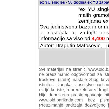
ex YU singles - 50 godina ex YU zab
"ex YU singl
malih gramof
zemljama ex 
Ova jedinstvena baza informa
je nastajala u zadnjih des
informacije sa vise od
4,400
m
Autor: Dragutin Matoševic, Tu
Svi materijali na stranici www.old.b
preuzimamo odgovornost za istini
troskove (stete) nastale zbog kriv
istinitost clanaka, vlasnistvo nad au
ovdje koriste, a preuzeti su s drugi
Nije dopusteno prestampavanje nit
www.old.barikada.com bez pism
Preuzimanje sadrzaja dozvoljeno 