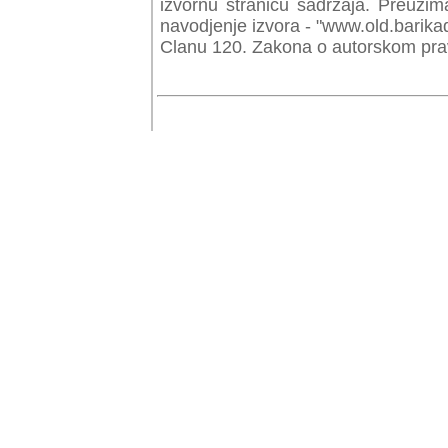
izvornu stranicu sadrzaja. Preuzim
navodjenje izvora - "www.old.barika
Clanu 120. Zakona o autorskom prav
© Copyr