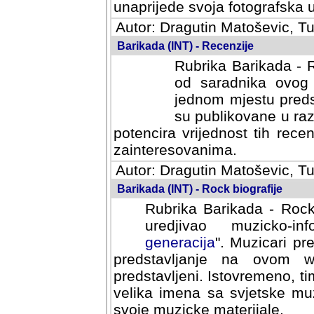
svoja fotografska umijeca.
Autor: Dragutin Matoševic, Tu
Barikada (INT) - Recenzije
Rubrika Barikada - R
od saradnika ovog 
jednom mjestu predst
su publikovane u ra
potencira vrijednost tih rece
zainteresovanima.
Autor: Dragutin Matoševic, Tu
Barikada (INT) - Rock biografije
Rubrika Barikada - Rock
uredjivao muzicko-informa
Muzicari predstavljeni u to
na ovom web portalu cime
Istovremeno, tim nacinom ra
sa svjetske muzicke scene da
materijale.