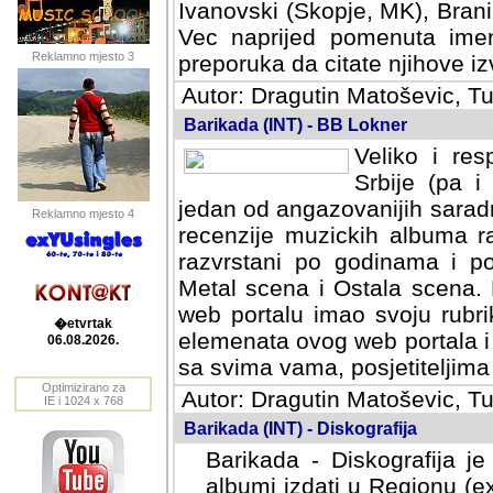
Ivanovski (Skopje, MK), Bran
Vec naprijed pomenuta ime
Reklamno mjesto 3
preporuka da citate njihove izv
Autor: Dragutin Matoševic, Tu
Barikada (INT) - BB Lokner
Veliko i res
Srbije (pa i
jedan od angazovanijih sarad
Reklamno mjesto 4
recenzije muzickih albuma ra
razvrstani po godinama i po t
scena i Ostala scena. Bane 
portalu imao svoju rubriku.
�etvrtak
elemenata ovog web portala i 
06.08.2026.
sa svima vama, posjetiteljima
Optimizirano za
Autor: Dragutin Matoševic, Tu
IE i 1024 x 768
Barikada (INT) - Diskografija
Barikada - Diskografija je
albumi izdati u Regionu (ex 