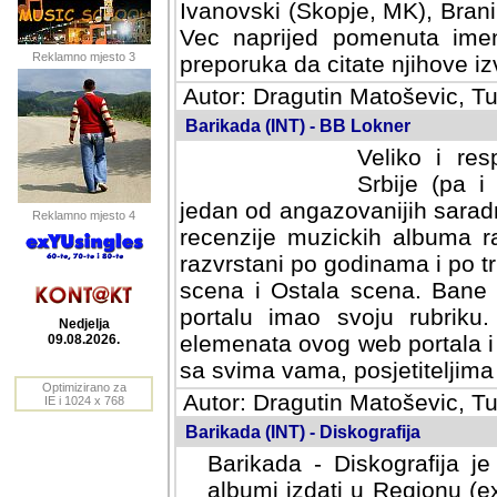
Ivanovski (Skopje, MK), Bran
Vec naprijed pomenuta ime
Reklamno mjesto 3
preporuka da citate njihove izv
Autor: Dragutin Matoševic, Tu
Barikada (INT) - BB Lokner
Veliko i res
Srbije (pa i
jedan od angazovanijih sarad
Reklamno mjesto 4
recenzije muzickih albuma ra
razvrstani po godinama i po t
scena i Ostala scena. Bane 
portalu imao svoju rubriku.
Nedjelja
elemenata ovog web portala i 
09.08.2026.
sa svima vama, posjetiteljima
Optimizirano za
Autor: Dragutin Matoševic, Tu
IE i 1024 x 768
Barikada (INT) - Diskografija
Barikada - Diskografija je
albumi izdati u Regionu (ex 