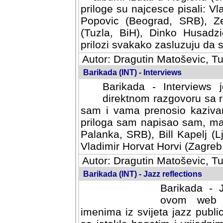
priloge su najcesce pisali: Vl
Popovic (Beograd, SRB), Ze
(Tuzla, BiH), Dinko Husadzi
prilozi svakako zasluzuju da se
Autor: Dragutin Matoševic, Tu
Barikada (INT) - Interviews
Barikada - Interviews 
direktnom razgovoru sa r
sam i vama prenosio kazivan
priloga sam napisao sam, mad
Palanka, SRB), Bill Kapelj (L
Vladimir Horvat Horvi (Zagreb,
Autor: Dragutin Matoševic, Tu
Barikada (INT) - Jazz reflections
Barikada - J
ovom web po
imenima iz svijeta jazz publi