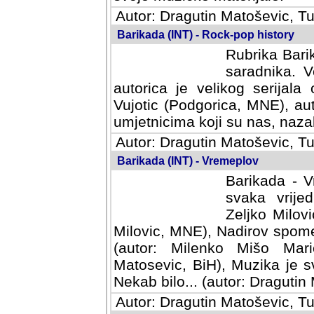
Autor: Dragutin Matoševic, Tu
Barikada (INT) - Rock-pop history
Rubrika Barik
saradnika. V
autorica je velikog serijal
Vujotic (Podgorica, MNE), aut
umjetnicima koji su nas, nazalo
Autor: Dragutin Matoševic, Tu
Barikada (INT) - Vremeplov
Barikada - V
svaka vrijedna
Milovic, MNE)
MNE), Nadirov spomenar (auto
Milenko Mišo Maric, UK), Muz
Muzika je svirala (autor: D
(autor: Dragutin Matosevic, BiH
Autor: Dragutin Matoševic, Tu