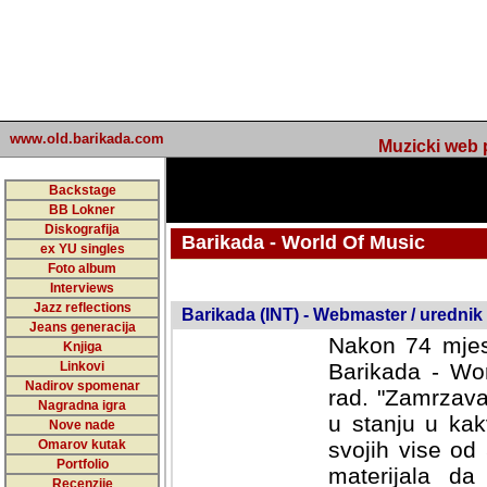
www.old.barikada.com
Muzicki web p
Backstage
BB Lokner
Diskografija
Barikada - World Of Music
ex YU singles
Foto album
undefined
Interviews
Jazz reflections
Barikada (INT) - Webmaster / urednik
Jeans generacija
Nakon 74 mjes
Knjiga
Linkovi
Barikada - Wor
Nadirov spomenar
rad. "Zamrzava
Nagradna igra
u stanju u kak
Nove nade
Omarov kutak
svojih vise od
Portfolio
materijala da 
Recenzije