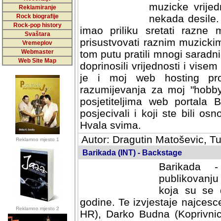
muzicke vrijed
Reklamiranje
Rock biografije
nekada desile
Rock-pop history
imao priliku sretati razne 
Svaštara
prisustvovati raznim muzick
Vremeplov
Webmaster
tom putu pratili mnogi saradni
Web Site Map
doprinosili vrijednosti i vise
je i moj web hosting prov
razumijevanja za moj "hobb
posjetiteljima web portala 
posjecivali i koji ste bili o
Hvala svima.
Autor: Dragutin Matoševic, Tu
Reklamno mjesto 1
Barikada (INT) - Backstage
Barikada -
publikovanju
koja su se 
godine. Te izvjestaje najcesce
Reklamno mjesto 2
HR), Darko Budna (Koprivnic