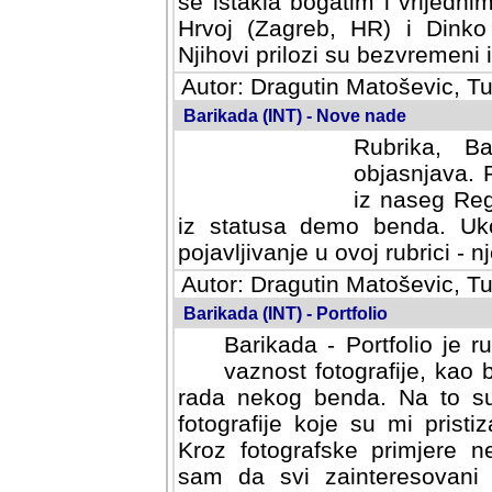
se istakla bogatim i vrijedni
Hrvoj (Zagreb, HR) i Dinko
Njihovi prilozi su bezvremeni i
Autor: Dragutin Matoševic, Tu
Barikada (INT) - Nove nade
Rubrika, B
objasnjava. 
iz naseg Reg
iz statusa demo benda. Uko
pojavljivanje u ovoj rubrici - nj
Autor: Dragutin Matoševic, Tu
Barikada (INT) - Portfolio
Barikada - Portfolio je 
vaznost fotografije, kao
rada nekog benda. Na to su 
fotografije koje su mi pristiz
fotografske primjere nekolik
svi zainteresovani sistemom "