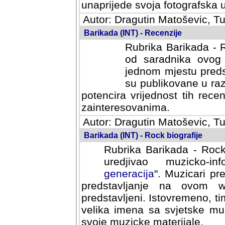
svoja fotografska umijeca.
Autor: Dragutin Matoševic, Tu
Barikada (INT) - Recenzije
Rubrika Barikada - R
od saradnika ovog 
jednom mjestu predst
su publikovane u ra
potencira vrijednost tih rece
zainteresovanima.
Autor: Dragutin Matoševic, Tu
Barikada (INT) - Rock biografije
Rubrika Barikada - Rock
uredjivao muzicko-informa
Muzicari predstavljeni u to
na ovom web portalu cime
Istovremeno, tim nacinom ra
sa svjetske muzicke scene da
materijale.