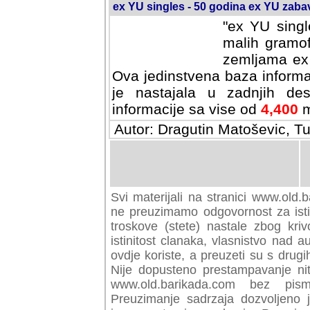
ex YU singles - 50 godina ex YU zab
"ex YU singl
malih gramof
zemljama ex 
Ova jedinstvena baza informa
je nastajala u zadnjih des
informacije sa vise od
4,400
m
Autor: Dragutin Matoševic, Tu
Svi materijali na stranici www.old.b
preuzimamo odgovornost za istini
troskove (stete) nastale zbog kriv
istinitost clanaka, vlasnistvo nad au
ovdje koriste, a preuzeti su s drugi
Nije dopusteno prestampavanje nit
www.old.barikada.com bez pism
Preuzimanje sadrzaja dozvoljeno 