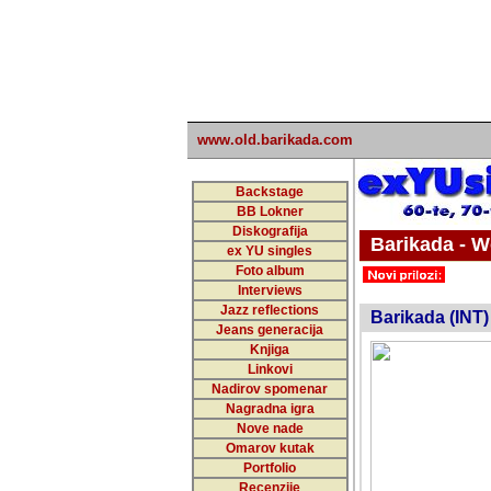
www.old.barikada.com
Backstage
BB Lokner
Diskografija
Barikada - W
ex YU singles
Foto album
undefi
Interviews
Jazz reflections
Barikada (INT)
Jeans generacija
Knjiga
Linkovi
Nadirov spomenar
Nagradna igra
Nove nade
Omarov kutak
Portfolio
Recenzije