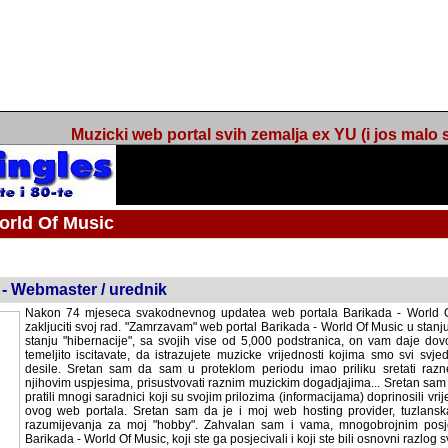
Muzicki web portal svih zemalja ex YU (i jos malo s
orld Of Music
ned
 - Webmaster / urednik
Nakon 74 mjeseca svakodnevnog updatea web portala Barikada - World O
zakljuciti svoj rad. "Zamrzavam" web portal Barikada - World Of Music u stanj
stanju "hibernacije", sa svojih vise od 5,000 podstranica, on vam daje dov
temeljito iscitavate, da istrazujete muzicke vrijednosti kojima smo svi svjedocili
Sretan sam da sam u proteklom periodu imao priliku sretati razne muzicar
uspjesima, prisustvovati raznim muzickim dogadjajima... Sretan sam da su 
mnogi saradnici koji su svojim prilozima (informacijama) doprinosili vrijednost
web portala. Sretan sam da je i moj web hosting provider, tuzlanska f
razumijevanja za moj "hobby". Zahvalan sam i vama, mnogobrojnim posje
Barikada - World Of Music, koji ste ga posjecivali i koji ste bili osnovni razl