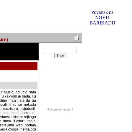
Povratak na
NOVU
BARIKADU
ire)
f Music, odlucio sam
u u kakvom je sada. I u
oljno materijala da ga
 ili su se nekada desile.
e, svjedociti njihovim
me na tom putu pratili
i i visem rejtingu ovog
Reklamno mjesto 5
irma "Leftor", imala
titeljima web portala
og svega ovoga (nemalog)