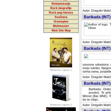
Reklamiranje
Rock biografije
Autor: Dragutin Matoše
Rock-pop history
Barikada (INT)
Svaštara
Vremeplov
Webmaster
Web Site Map
Autor: Dragutin Matoše
Barikada (INT)
odrednice: ex YU pros
Njegovi prilozi su je
Reklamno mjesto 1
posjetiteljima ovog we
Autor: Dragutin Matoše
Barikada (INT) 
Barikada - Diskog
prostor). Te pril
(Bar, MNE), Tomica Ra
citaju.
Reklamno mjesto 2
Autor: Dragutin Matoše