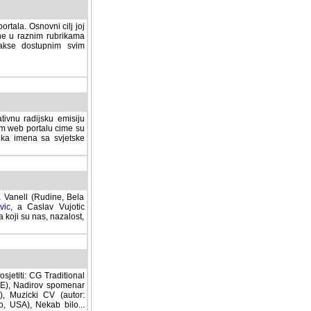
rtala. Osnovni cilj joj
ane u raznim rubrikama
lakse dostupnim svim
tivnu radijsku emisiju
ovom web portalu cime su
lika imena sa svjetske
a Vanell (Rudine, Bela
vic
, a Caslav Vujotic
 koji su nas, nazalost,
sjetiti: CG Traditional
MNE), Nadirov spomenar
cki CV (autor: Dragutin
 Nekab bilo... (autor: