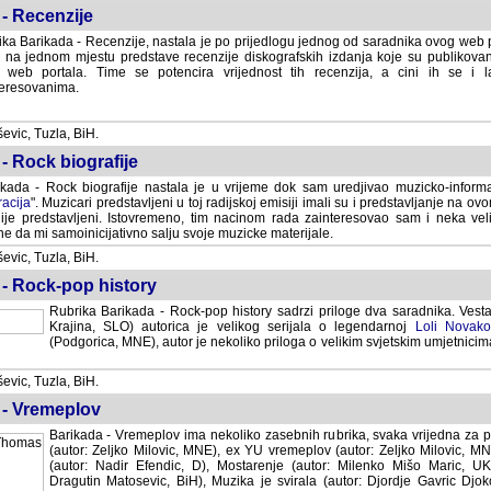
- Recenzije
ka Barikada - Recenzije, nastala je po prijedlogu jednog od saradnika ovog web po
 na jednom mjestu predstave recenzije diskografskih izdanja koje su publikov
web portala. Time se potencira vrijednost tih recenzija, a cini ih se i 
eresovanima.
vic, Tuzla, BiH.
- Rock biografije
kada - Rock biografije nastala je u vrijeme dok sam uredjivao muzicko-informa
acija
". Muzicari predstavljeni u toj radijskoj emisiji imali su i predstavljanje na 
nije predstavljeni. Istovremeno, tim nacinom rada zainteresovao sam i neka ve
 da mi samoinicijativno salju svoje muzicke materijale.
vic, Tuzla, BiH.
 - Rock-pop history
Rubrika Barikada - Rock-pop history sadrzi priloge dva saradnika. Vest
Krajina, SLO) autorica je velikog serijala o legendarnoj
Loli Novako
(Podgorica, MNE), autor je nekoliko priloga o velikim svjetskim umjetnicima
vic, Tuzla, BiH.
 - Vremeplov
Barikada - Vremeplov ima nekoliko zasebnih rubrika, svaka vrijedna za po
(autor: Zeljko Milovic, MNE), ex YU vremeplov (autor: Zeljko Milovic, 
(autor: Nadir Efendic, D), Mostarenje (autor: Milenko Mišo Maric, UK), Muzi
Matosevic, BiH), Muzika je svirala (autor: Djordje Gavric Djoko, USA),