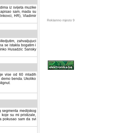
dima iz svijeta muzike
 napisao sam, mada su
Vinkovci, HR), Vladimir
Reklamno mjesto 9
tim, zahvaljujuci veliki
a se istakla bogatim i
 Dinko Husadzic Sansky
 je vise od 60 mladih
demo benda. Ukoliko im
nut.
Hosting sponzor:
tnog segmenta medijskog
 koje su mi pristizale,
afa pokusao sam da svi