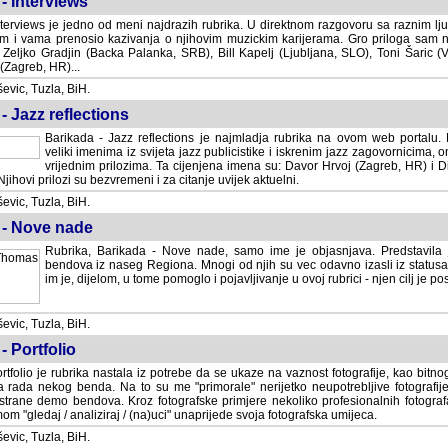
- Interviews
terviews je jedno od meni najdrazih rubrika. U direktnom razgovoru sa raznim lju
 i vama prenosio kazivanja o njihovim muzickim karijerama. Gro priloga sam
i Zeljko Gradjin (Backa Palanka, SRB), Bill Kapelj (Ljubljana, SLO), Toni Šaric (
(Zagreb, HR)...
vic, Tuzla, BiH.
- Jazz reflections
Barikada - Jazz reflections je najmladja rubrika na ovom web portalu. Medju
imenima iz svijeta jazz publicistike i iskrenim jazz zagovornicima, on
vrijednim prilozima. Ta cijenjena imena su: Davor Hrvoj (Zagreb, HR) i
jihovi prilozi su bezvremeni i za citanje uvijek aktuelni.
vic, Tuzla, BiH.
 - Nove nade
Rubrika, Barikada - Nove nade, samo ime je objasnjava. Predstavila
bendova iz naseg Regiona. Mnogi od njih su vec odavno izasli iz statusa 
je, dijelom, u tome pomoglo i pojavljivanje u ovoj rubrici - njen cilj je postig
vic, Tuzla, BiH.
- Portfolio
rtfolio je rubrika nastala iz potrebe da se ukaze na vaznost fotografije, kao bi
a rada nekog benda. Na to su me "primorale" nerijetko neupotrebljive fotografije
trane demo bendova. Kroz fotografske primjere nekoliko profesionalnih fotogr
m "gledaj / analiziraj / (na)uci" unaprijede svoja fotografska umijeca.
vic, Tuzla, BiH.