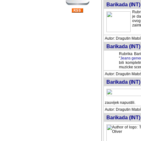
Barikada (INT) 
Rubri
je da
ovog 
zaint
Autor: Dragutin Matoše
Barikada (INT) 
Rubrika Bari
"
Jeans gener
bili komplet
muzicke scene
Autor: Dragutin Matoše
Barikada (INT)
zauvijek napustili.
Autor: Dragutin Matoše
Barikada (INT)