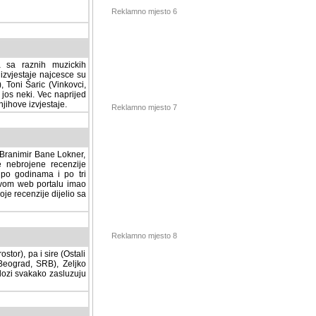
Reklamno mjesto 6
a sa raznih muzickih
izvjestaje najcesce su
, Toni Šaric (Vinkovci,
jos neki. Vec naprijed
ihove izvjestaje.
Reklamno mjesto 7
, Branimir Bane Lokner,
jene recenzije muzickih
nama i po tri osnovne
alu imao svoju rubriku.
 dijelio sa svima vama,
stor), pa i sire (Ostali
Reklamno mjesto 8
ad, SRB), Zeljko Milovic
svakako zasluzuju da se