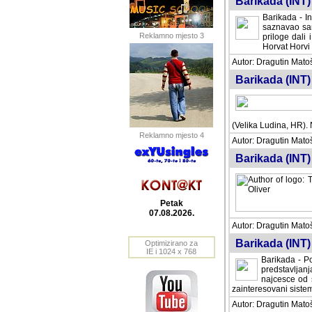
Barikada (INT) 
Barikada - In
saznavao sam
Reklamno mjesto 3
priloge dali 
Horvat Horvi 
Autor: Dragutin Matoše
Barikada (INT) 
(Velika Ludina, HR). N
Reklamno mjesto 4
Autor: Dragutin Matoše
Barikada (INT)
Petak
07.08.2026.
Autor: Dragutin Matoše
Barikada (INT) 
Optimizirano za
IE i 1024 x 768
Barikada - Po
predstavljanj
najcesce od s
zainteresovani sistemo
Autor: Dragutin Matoše