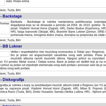
rada. Hvala svima.
vic, Tuzla, BiH.
 - Backstage
Barikada - Backstage je rubrika namjenjena publikovanju izvjestaj
dogadjanja koja su se desavala u periodu od 2004. do 2010. godine. Te 
pisali: Vladimir Horvat Horvi (Zagreb, HR), Darko Budna (Koprivnica, HR)
HR), Vasja Ivanovski (Skopje, MK), Branimir Bane Lokner (Zemun, SRB) i 
pomenuta imena, mnogima dobro znana, dovoljna su preporuka da citate nj
vic, Tuzla, BiH.
 - BB Lokner
Veliko i respektabilno ime muzickog novinarstva iz Srbije (pa i Regiona)
bio je jedan od angazovanijih saradnika ovog web portala. Pisao je nebro
albuma raznih muzickih stilova. Njegovi prilozi su razvrstani po godi
tor, Metal scena i Ostala scena. Bane je jedan od rijetkih koji je na ovom web port
dan od vrijednijih elemenata ovog web portala i ponosan sam da je svoje recenzije
b portala.
vic, Tuzla, BiH.
- Diskografija
rafija je rubrika u kojoj su predstavljani muzicki albumi izdati u Regionu (ex YU pro
oge su najcesce pisali: Vladimir Horvat Horvi (Zagreb, HR), Milan B. Popovic (Beogr
cic (Tuzla, BiH), Dinko Husadzic Sansky (Velika Ludina, HR)... Njihovi prilozi 
vic, Tuzla, BiH.