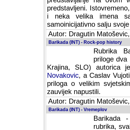
predstavljeni. Istovremen
i neka velika imena s
samoinicijativno salju svoje
Autor: Dragutin Matoševic,
Barikada (INT) - Rock-pop history
Rubrika Bari
dva saradnik
SLO) autorica je velikog s
Caslav Vujotic (Podgorica
velikim svjetskim umjetni
napustili.
Autor: Dragutin Matoševic,
Barikada (INT) - Vremeplov
Barikada -
rubrika, sva