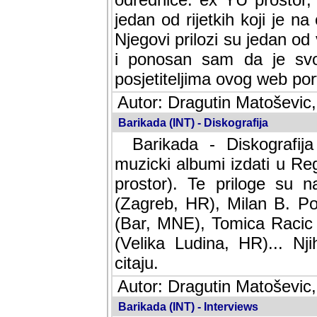
jedan od rijetkih koji je n
Njegovi prilozi su jedan od
i ponosan sam da je svoj
posjetiteljima ovog web por
Autor: Dragutin Matoševic,
Barikada (INT) - Diskografija
Barikada - Diskografija
muzicki albumi izdati u Reg
prostor). Te priloge su n
(Zagreb, HR), Milan B. Po
(Bar, MNE), Tomica Racic 
(Velika Ludina, HR)... Nj
citaju.
Autor: Dragutin Matoševic,
Barikada (INT) - Interviews