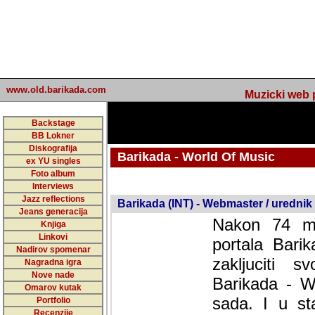
www.old.barikada.com
Muzicki web p
Backstage
BB Lokner
Diskografija
Barikada - World Of Music
ex YU singles
Foto album
Interviews
Jazz reflections
Barikada (INT) - Webmaster / urednik
Jeans generacija
Nakon 74 mj
Knjiga
Linkovi
portala Bari
Nadirov spomenar
zakljuciti 
Nagradna igra
Nove nade
Barikada - W
Omarov kutak
sada. I u sta
Portfolio
Recenzije