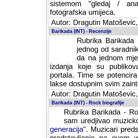
sistemom "gledaj / anal
fotografska umijeca.
Autor: Dragutin Matoševic,
Barikada (INT) - Recenzije
Rubrika Barikada -
jednog od saradnika
da na jednom mjes
izdanja koje su publik
portala. Time se potencira 
lakse dostupnim svim zain
Autor: Dragutin Matoševic,
Barikada (INT) - Rock biografije
Rubrika Barikada - Roc
sam uredjivao muzicko-
generacija
". Muzicari predst
predstavljanje na ovom w