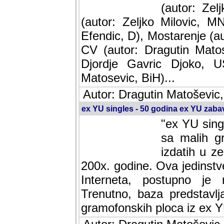
(autor: Ze
(autor: Zeljko Milovic, M
Efendic, D), Mostarenje (a
CV (autor: Dragutin Matos
Djordje Gavric Djoko, US
Matosevic, BiH)...
Autor: Dragutin Matoševic,
ex YU singles - 50 godina ex YU zab
"ex YU sing
sa malih g
izdatih u z
200x. godine. Ova jedinst
Interneta, postupno je nast
baza predstavlja informaci
ploca iz ex YU.