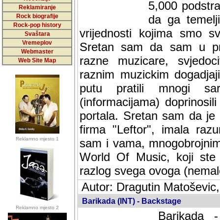
5,000 podstra
Reklamiranje
Rock biografije
da ga temelji
Rock-pop history
vrijednosti kojima smo sv
Svaštara
Vremeplov
Sretan sam da sam u protek
Webmaster
muzicare, svjedociti njih
Web Site Map
muzickim dogadjajima... Sr
mnogi saradnici koji su
doprinosili vrijednosti i v
sam da je i moj web hostin
imala razumijevanja za 
Reklamno mjesto 1
mnogobrojnim posjetitelj
Music, koji ste ga posjeciv
ovoga (nemalog) rada. Hva
Autor: Dragutin Matoševic,
Barikada (INT) - Backstage
Reklamno mjesto 2
Barikada -