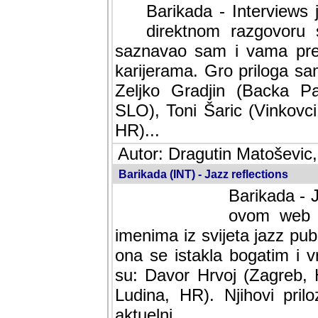
Barikada - Interviews 
direktnom razgovoru 
saznavao sam i vama pren
karijerama. Gro priloga sa
Zeljko Gradjin (Backa Pal
SLO), Toni Šaric (Vinkovci
HR)...
Autor: Dragutin Matoševic,
Barikada (INT) - Jazz reflections
Barikada - J
ovom web po
imenima iz svijeta jazz pub
ona se istakla bogatim i v
su: Davor Hrvoj (Zagreb, 
Ludina, HR). Njihovi pril
aktuelni.