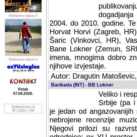
publikovan
dogadjanja
Reklamno mjesto 3
2004. do 2010. godine. Te i
Horvat Horvi (Zagreb, HR)
Šaric (Vinkovci, HR), Vas
Bane Lokner (Zemun, SRB)
imena, mnogima dobro zna
Reklamno mjesto 4
njihove izvjestaje.
Autor: Dragutin Matoševic,
Barikada (INT) - BB Lokner
Petak
Veliko i res
07.08.2026.
Srbije (pa i
Optimizirano za
jedan od angazovanijih s
IE i 1024 x 768
nebrojene recenzije muzic
Njegovi prilozi su razvr
odrednice: ex YU prostor,