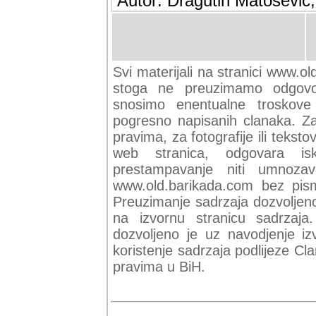
Autor: Dragutin Matoševic,
Svi materijali na stranici www.ol
stoga ne preuzimamo odgovor
snosimo enentualne troskove (
pogresno napisanih clanaka. Za 
pravima, za fotografije ili teksto
web stranica, odgovara isk
prestampavanje niti umnozav
www.old.barikada.com bez pism
Preuzimanje sadrzaja dozvoljeno
na izvornu stranicu sadrzaja
dozvoljeno je uz navodjenje iz
koristenje sadrzaja podlijeze C
pravima u BiH.