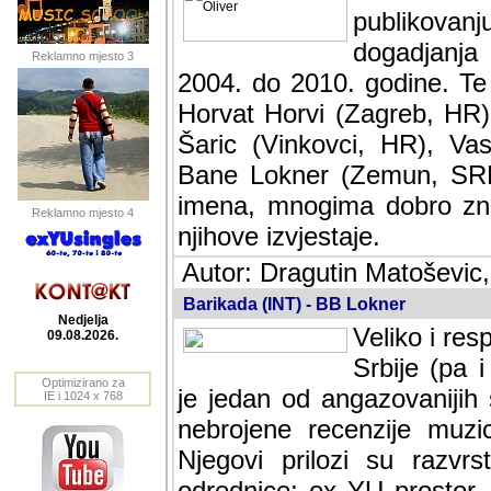
publikovan
dogadjanja
Reklamno mjesto 3
2004. do 2010. godine. Te i
Horvat Horvi (Zagreb, HR)
Šaric (Vinkovci, HR), Vas
Bane Lokner (Zemun, SRB)
imena, mnogima dobro zna
Reklamno mjesto 4
njihove izvjestaje.
Autor: Dragutin Matoševic,
Barikada (INT) - BB Lokner
Nedjelja
Veliko i res
09.08.2026.
Srbije (pa i
Optimizirano za
jedan od angazovanijih s
IE i 1024 x 768
nebrojene recenzije muzic
Njegovi prilozi su razvr
odrednice: ex YU prostor,