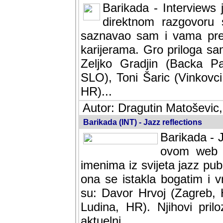
Barikada - Interviews 
direktnom razgovoru 
saznavao sam i vama pren
karijerama. Gro priloga sa
Zeljko Gradjin (Backa Pal
SLO), Toni Šaric (Vinkovci
HR)...
Autor: Dragutin Matoševic,
Barikada (INT) - Jazz reflections
Barikada - J
ovom web po
imenima iz svijeta jazz pub
ona se istakla bogatim i v
su: Davor Hrvoj (Zagreb, 
Ludina, HR). Njihovi pril
aktuelni.