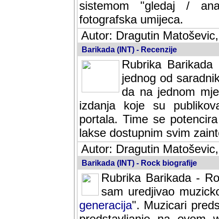
sistemom "gledaj / anal
fotografska umijeca.
Autor: Dragutin Matoševic,
Barikada (INT) - Recenzije
Rubrika Barikada -
jednog od saradnika
da na jednom mjes
izdanja koje su publik
portala. Time se potencira 
lakse dostupnim svim zain
Autor: Dragutin Matoševic,
Barikada (INT) - Rock biografije
Rubrika Barikada - Roc
sam uredjivao muzicko-
generacija
". Muzicari predst
predstavljanje na ovom w