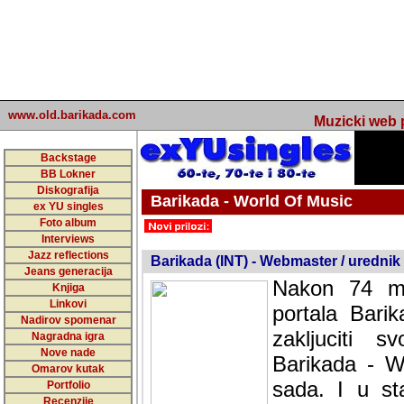
www.old.barikada.com
Muzicki web p
Backstage
BB Lokner
Diskografija
Barikada - World Of Music
ex YU singles
Foto album
undefined
Interviews
Jazz reflections
Barikada (INT) - Webmaster / urednik
Jeans generacija
Nakon 74 mj
Knjiga
Linkovi
portala Bari
Nadirov spomenar
zakljuciti 
Nagradna igra
Nove nade
Barikada - W
Omarov kutak
sada. I u sta
Portfolio
Recenzije