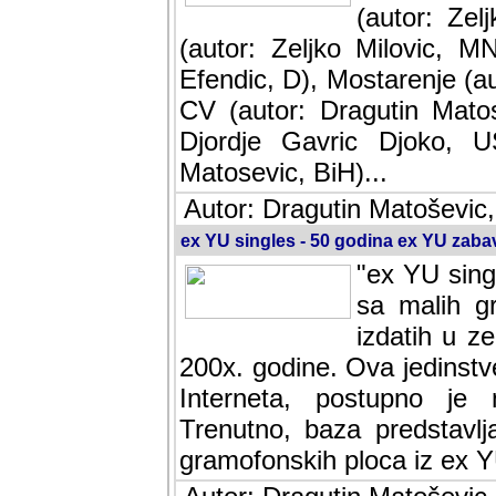
(autor: Ze
(autor: Zeljko Milovic, M
Efendic, D), Mostarenje (a
CV (autor: Dragutin Matos
Djordje Gavric Djoko, US
Matosevic, BiH)...
Autor: Dragutin Matoševic,
ex YU singles - 50 godina ex YU zab
"ex YU sing
sa malih g
izdatih u z
200x. godine. Ova jedinst
Interneta, postupno je nast
baza predstavlja informaci
ploca iz ex YU.