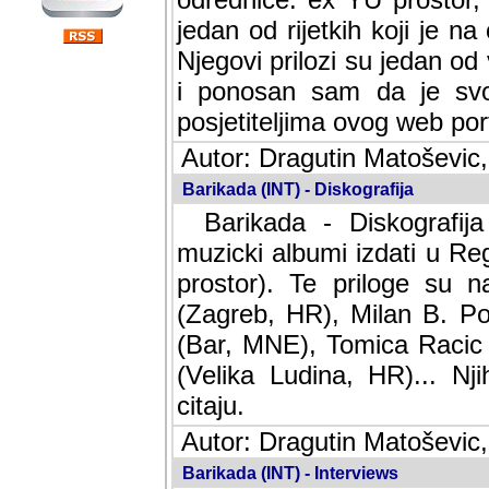
jedan od rijetkih koji je n
Njegovi prilozi su jedan od
i ponosan sam da je svoj
posjetiteljima ovog web por
Autor: Dragutin Matoševic,
Barikada (INT) - Diskografija
Barikada - Diskografija
muzicki albumi izdati u Reg
prostor). Te priloge su n
(Zagreb, HR), Milan B. Po
(Bar, MNE), Tomica Racic 
(Velika Ludina, HR)... Nj
citaju.
Autor: Dragutin Matoševic,
Barikada (INT) - Interviews