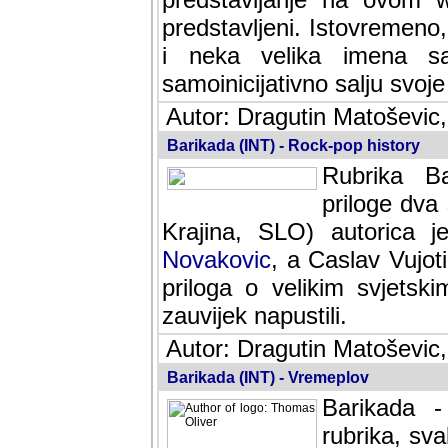
predstavljeni. Istovremen
i neka velika imena s
samoinicijativno salju svoje
Autor: Dragutin Matoševic,
Barikada (INT) - Rock-pop history
Rubrika Bari
dva saradnik
SLO) autorica je velikog s
Caslav Vujotic (Podgorica
velikim svjetskim umjetni
napustili.
Autor: Dragutin Matoševic,
Barikada (INT) - Vremeplov
Barikada -
rubrika, sva