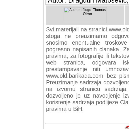
Autor: Dragutin Matoševic,
Svi materijali na stranici www.ol
stoga ne preuzimamo odgovor
snosimo enentualne troskove (
pogresno napisanih clanaka. Za 
pravima, za fotografije ili teksto
web stranica, odgovara isk
prestampavanje niti umnozav
www.old.barikada.com bez pism
Preuzimanje sadrzaja dozvoljeno
na izvornu stranicu sadrzaja
dozvoljeno je uz navodjenje iz
koristenje sadrzaja podlijeze C
pravima u BiH.