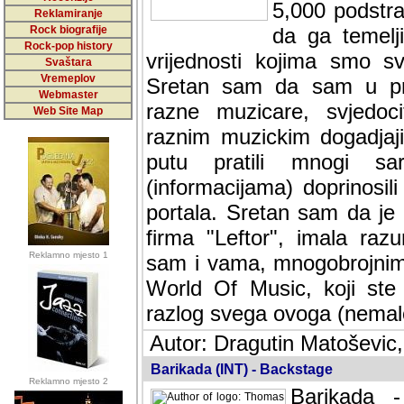
5,000 podstra
Reklamiranje
Rock biografije
da ga temelji
Rock-pop history
vrijednosti kojima smo sv
Svaštara
Vremeplov
Sretan sam da sam u protek
Webmaster
muzicare, svjedociti njih
Web Site Map
muzickim dogadjajima... Sr
mnogi saradnici koji su
doprinosili vrijednosti i v
sam da je i moj web hostin
imala razumijevanja za 
Reklamno mjesto 1
mnogobrojnim posjetitelj
Music, koji ste ga posjeciv
ovoga (nemalog) rada. Hva
Autor: Dragutin Matoševic,
Barikada (INT) - Backstage
Reklamno mjesto 2
Barikada -