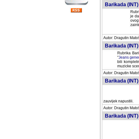
Barikada (INT) 
Rubri
je da
ovog 
zaint
Autor: Dragutin Matoše
Barikada (INT) 
Rubrika Bari
"
Jeans gener
bili komplet
muzicke scene
Autor: Dragutin Matoše
Barikada (INT)
zauvijek napustili.
Autor: Dragutin Matoše
Barikada (INT)