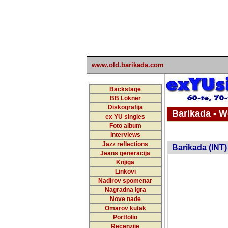
www.old.barikada.com
Backstage
BB Lokner
Diskografija
Barikada - W
ex YU singles
Foto album
undefi
Interviews
Jazz reflections
Barikada (INT)
Jeans generacija
Knjiga
Linkovi
Nadirov spomenar
Nagradna igra
Nove nade
Omarov kutak
Portfolio
Recenzije