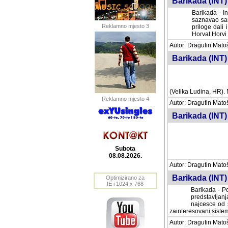
Barikada (INT) 
Barikada - In
saznavao sam
Reklamno mjesto 3
priloge dali 
Horvat Horvi 
Autor: Dragutin Matoše
Barikada (INT) 
(Velika Ludina, HR). N
Reklamno mjesto 4
Autor: Dragutin Matoše
Barikada (INT)
Subota
08.08.2026.
Autor: Dragutin Matoše
Barikada (INT) 
Optimizirano za
IE i 1024 x 768
Barikada - Po
predstavljanj
najcesce od s
zainteresovani sistemo
Autor: Dragutin Matoše