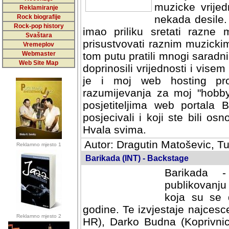
muzicke vrijed
Reklamiranje
Rock biografije
nekada desile
Rock-pop history
imao priliku sretati razne 
Svaštara
prisustvovati raznim muzick
Vremeplov
Webmaster
tom putu pratili mnogi saradni
Web Site Map
doprinosili vrijednosti i vise
je i moj web hosting prov
razumijevanja za moj "hobb
posjetiteljima web portala 
posjecivali i koji ste bili o
Hvala svima.
Autor: Dragutin Matoševic, Tu
Reklamno mjesto 1
Barikada (INT) - Backstage
Barikada -
publikovanju
koja su se 
godine. Te izvjestaje najcesce
Reklamno mjesto 2
HR), Darko Budna (Koprivnic