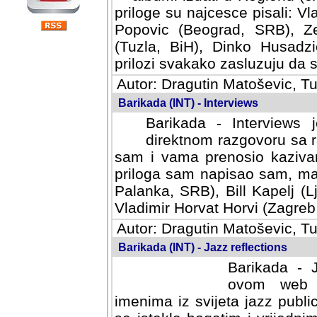
priloge su najcesce pisali: Vl
Popovic (Beograd, SRB), Ze
(Tuzla, BiH), Dinko Husadzi
prilozi svakako zasluzuju da se
Autor: Dragutin Matoševic, Tu
Barikada (INT) - Interviews
Barikada - Interviews 
direktnom razgovoru sa r
sam i vama prenosio kazivan
priloga sam napisao sam, mad
Palanka, SRB), Bill Kapelj (L
Vladimir Horvat Horvi (Zagreb,
Autor: Dragutin Matoševic, Tu
Barikada (INT) - Jazz reflections
Barikada - J
ovom web po
imenima iz svijeta jazz publi