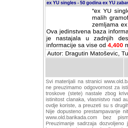
ex YU singles - 50 godina ex YU zab
"ex YU singl
malih gramof
zemljama ex 
Ova jedinstvena baza informa
je nastajala u zadnjih des
informacije sa vise od
4,400
m
Autor: Dragutin Matoševic, Tu
Svi materijali na stranici www.old.b
preuzimamo odgovornost za istini
troskove (stete) nastale zbog kriv
istinitost clanaka, vlasnistvo nad au
ovdje koriste, a preuzeti su s drugi
Nije dopusteno prestampavanje nit
www.old.barikada.com bez pism
Preuzimanje sadrzaja dozvoljeno 