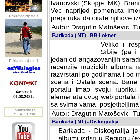
Ivanovski (Skopje, MK), Bran
Vec naprijed pomenuta ime
Reklamno mjesto 3
preporuka da citate njihove izv
Autor: Dragutin Matoševic, Tu
Barikada (INT) - BB Lokner
Veliko i res
Srbije (pa i
jedan od angazovanijih sarad
Reklamno mjesto 4
recenzije muzickih albuma ra
razvrstani po godinama i po t
scena i Ostala scena. Bane 
portalu imao svoju rubriku.
�etvrtak
elemenata ovog web portala i 
06.08.2026.
sa svima vama, posjetiteljima
Optimizirano za
Autor: Dragutin Matoševic, Tu
IE i 1024 x 768
Barikada (INT) - Diskografija
Barikada - Diskografija je
albumi izdati u Regionu (ex 