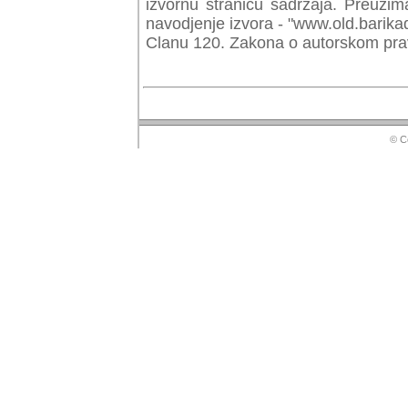
izvornu stranicu sadrzaja. Preuzim
navodjenje izvora - "www.old.barika
Clanu 120. Zakona o autorskom prav
© Copyr