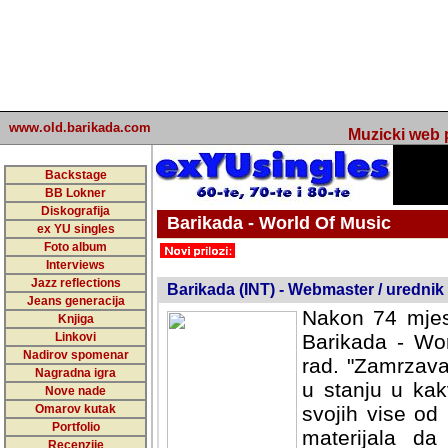
www.old.barikada.com
Muzicki web p
Backstage
BB Lokner
Diskografija
Barikada - World Of Music
ex YU singles
Foto album
undefined
Interviews
Jazz reflections
Barikada (INT) - Webmaster / urednik
Jeans generacija
Nakon 74 mjes
Knjiga
Linkovi
Barikada - Wor
Nadirov spomenar
rad. "Zamrzava
Nagradna igra
u stanju u kak
Nove nade
Omarov kutak
svojih vise od
Portfolio
materijala da 
Recenzije