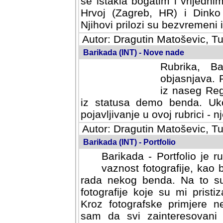
se istakla bogatim i vrijedni
Hrvoj (Zagreb, HR) i Dinko
Njihovi prilozi su bezvremeni i
Autor: Dragutin Matoševic, Tu
Barikada (INT) - Nove nade
Rubrika, B
objasnjava. 
iz naseg Reg
iz statusa demo benda. Uko
pojavljivanje u ovoj rubrici - nj
Autor: Dragutin Matoševic, Tu
Barikada (INT) - Portfolio
Barikada - Portfolio je 
vaznost fotografije, kao
rada nekog benda. Na to su 
fotografije koje su mi pristiz
fotografske primjere nekolik
svi zainteresovani sistemom "