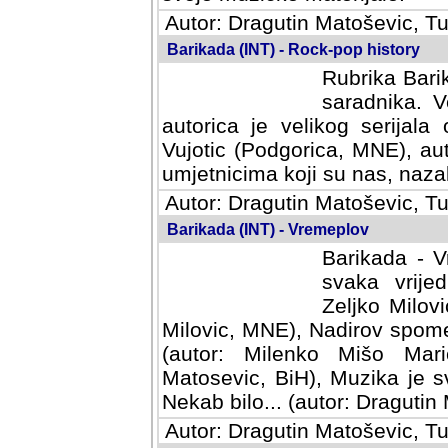
Autor: Dragutin Matoševic, Tu
Barikada (INT) - Rock-pop history
Rubrika Barik
saradnika. V
autorica je velikog serijal
Vujotic (Podgorica, MNE), aut
umjetnicima koji su nas, nazalo
Autor: Dragutin Matoševic, Tu
Barikada (INT) - Vremeplov
Barikada - V
svaka vrijedna
Milovic, MNE)
MNE), Nadirov spomenar (auto
Milenko Mišo Maric, UK), Muz
Muzika je svirala (autor: D
(autor: Dragutin Matosevic, BiH
Autor: Dragutin Matoševic, Tu