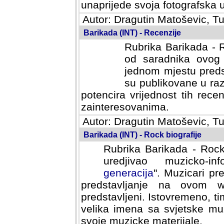
svoja fotografska umijeca.
Autor: Dragutin Matoševic, Tu
Barikada (INT) - Recenzije
Rubrika Barikada - R
od saradnika ovog 
jednom mjestu predst
su publikovane u ra
potencira vrijednost tih rece
zainteresovanima.
Autor: Dragutin Matoševic, Tu
Barikada (INT) - Rock biografije
Rubrika Barikada - Rock
uredjivao muzicko-informa
Muzicari predstavljeni u to
na ovom web portalu cime
Istovremeno, tim nacinom ra
sa svjetske muzicke scene da
materijale.