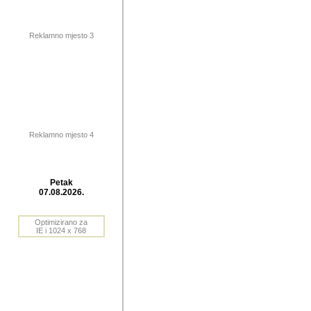
publikovan
dogadjanja
Reklamno mjesto 3
2004. do 2010. godine. Te i
Horvat Horvi (Zagreb, HR)
Šaric (Vinkovci, HR), Vas
Bane Lokner (Zemun, SRB)
imena, mnogima dobro zna
Reklamno mjesto 4
njihove izvjestaje.
Autor: Dragutin Matoševic,
Barikada (INT) - BB Lokner
Petak
Veliko i res
07.08.2026.
Srbije (pa i
Optimizirano za
jedan od angazovanijih s
IE i 1024 x 768
nebrojene recenzije muzic
Njegovi prilozi su razvr
odrednice: ex YU prostor,