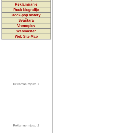
5,000 podstra
Reklamiranje
Rock biografije
da ga temelji
Rock-pop history
vrijednosti kojima smo sv
Svaštara
Vremeplov
Sretan sam da sam u protek
Webmaster
muzicare, svjedociti njih
Web Site Map
muzickim dogadjajima... Sr
mnogi saradnici koji su
doprinosili vrijednosti i v
sam da je i moj web hostin
imala razumijevanja za 
Reklamno mjesto 1
mnogobrojnim posjetitelj
Music, koji ste ga posjeciv
ovoga (nemalog) rada. Hva
Autor: Dragutin Matoševic,
Barikada (INT) - Backstage
Reklamno mjesto 2
Barikada -