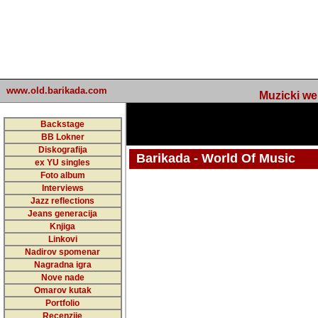
www.old.barikada.com
Muzicki web p
Backstage
BB Lokner
Diskografija
Barikada - World Of Music
ex YU singles
Foto album
undefined
Interviews
Jazz reflections
Barikada (INT) - Webmaster / urednik
Jeans generacija
Nakon 74 mj
Knjiga
Linkovi
portala Bari
Nadirov spomenar
zakljuciti 
Nagradna igra
Nove nade
Barikada - W
Omarov kutak
sada. I u sta
Portfolio
Recenzije