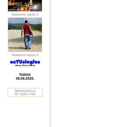
publikovan
dogadjanja
Reklamno mjesto 3
2004. do 2010. godine. Te i
Horvat Horvi (Zagreb, HR)
Šaric (Vinkovci, HR), Vas
Bane Lokner (Zemun, SRB)
imena, mnogima dobro zna
Reklamno mjesto 4
njihove izvjestaje.
Autor: Dragutin Matoševic,
Barikada (INT) - BB Lokner
Subota
Veliko i res
08.08.2026.
Srbije (pa i
Optimizirano za
jedan od angazovanijih s
IE i 1024 x 768
nebrojene recenzije muzic
Njegovi prilozi su razvr
odrednice: ex YU prostor,