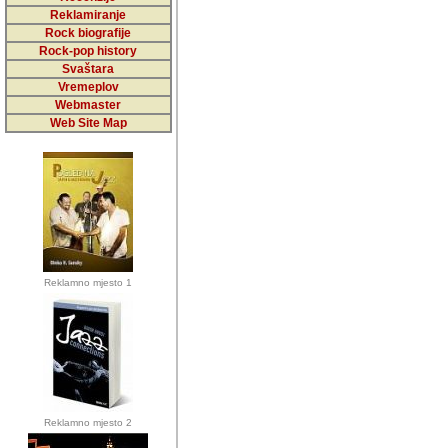
5,000 podstra
Reklamiranje
Rock biografije
da ga temelji
Rock-pop history
vrijednosti kojima smo sv
Svaštara
Vremeplov
Sretan sam da sam u protek
Webmaster
muzicare, svjedociti njih
Web Site Map
muzickim dogadjajima... Sr
mnogi saradnici koji su
doprinosili vrijednosti i v
sam da je i moj web hostin
imala razumijevanja za 
Reklamno mjesto 1
mnogobrojnim posjetitelj
Music, koji ste ga posjeciv
ovoga (nemalog) rada. Hva
Autor: Dragutin Matoševic,
Barikada (INT) - Backstage
Reklamno mjesto 2
Barikada -