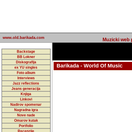
www.old.barikada.com
Muzicki web p
Backstage
BB Lokner
Diskografija
Barikada - World Of Music
ex YU singles
Foto album
undefined
Interviews
Jazz reflections
Barikada (INT) - Webmaster / urednik
Jeans generacija
Nakon 74 mj
Knjiga
Linkovi
portala Bari
Nadirov spomenar
zakljuciti 
Nagradna igra
Nove nade
Barikada - W
Omarov kutak
sada. I u sta
Portfolio
Recenzije