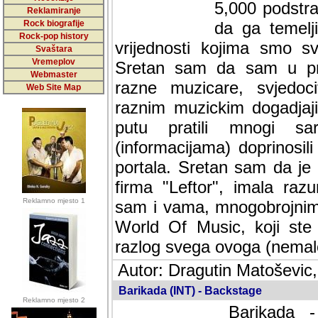
5,000 podstra
Reklamiranje
Rock biografije
da ga temelji
Rock-pop history
vrijednosti kojima smo sv
Svaštara
Vremeplov
Sretan sam da sam u protek
Webmaster
muzicare, svjedociti njih
Web Site Map
muzickim dogadjajima... Sr
mnogi saradnici koji su
doprinosili vrijednosti i v
sam da je i moj web hostin
imala razumijevanja za 
Reklamno mjesto 1
mnogobrojnim posjetitelj
Music, koji ste ga posjeciv
ovoga (nemalog) rada. Hva
Autor: Dragutin Matoševic,
Barikada (INT) - Backstage
Reklamno mjesto 2
Barikada -