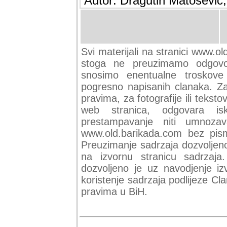
Autor: Dragutin Matoševic,
Svi materijali na stranici www.ol
stoga ne preuzimamo odgovor
snosimo enentualne troskove (
pogresno napisanih clanaka. Za 
pravima, za fotografije ili teksto
web stranica, odgovara isk
prestampavanje niti umnozav
www.old.barikada.com bez pism
Preuzimanje sadrzaja dozvoljeno
na izvornu stranicu sadrzaja
dozvoljeno je uz navodjenje iz
koristenje sadrzaja podlijeze C
pravima u BiH.