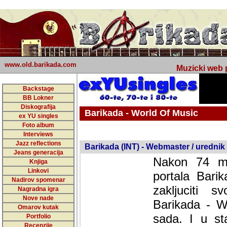
www.old.barikada.com
Muzicki web p
Backstage
BB Lokner
Diskografija
Barikada - World Of Music
ex YU singles
Foto album
undefined
Interviews
Jazz reflections
Barikada (INT) - Webmaster / urednik
Jeans generacija
Nakon 74 mj
Knjiga
Linkovi
portala Bari
Nadirov spomenar
zakljuciti 
Nagradna igra
Nove nade
Barikada - W
Omarov kutak
sada. I u sta
Portfolio
Recenzije