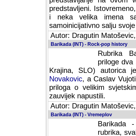
predstavljeni. Istovremen
i neka velika imena s
samoinicijativno salju svoje
Autor: Dragutin Matoševic,
Barikada (INT) - Rock-pop history
Rubrika Bari
dva saradnik
SLO) autorica je velikog s
Caslav Vujotic (Podgorica
velikim svjetskim umjetni
napustili.
Autor: Dragutin Matoševic,
Barikada (INT) - Vremeplov
Barikada -
rubrika, sva