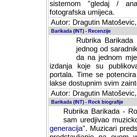
sistemom "gledaj / anal
fotografska umijeca.
Autor: Dragutin Matoševic,
Barikada (INT) - Recenzije
Rubrika Barikada -
jednog od saradnika
da na jednom mjes
izdanja koje su publik
portala. Time se potencira 
lakse dostupnim svim zain
Autor: Dragutin Matoševic,
Barikada (INT) - Rock biografije
Rubrika Barikada - Roc
sam uredjivao muzicko-
generacija
". Muzicari predst
predstavljanje na ovom w