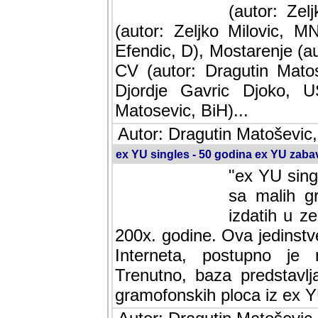
(autor: Ze
(autor: Zeljko Milovic, M
Efendic, D), Mostarenje (a
CV (autor: Dragutin Matos
Djordje Gavric Djoko, US
Matosevic, BiH)...
Autor: Dragutin Matoševic,
ex YU singles - 50 godina ex YU zab
"ex YU sing
sa malih g
izdatih u z
200x. godine. Ova jedinst
Interneta, postupno je nast
baza predstavlja informaci
ploca iz ex YU.