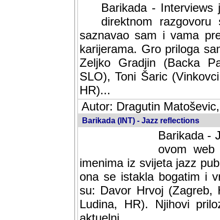
Barikada - Interviews 
direktnom razgovoru 
saznavao sam i vama pren
karijerama. Gro priloga sa
Zeljko Gradjin (Backa Pal
SLO), Toni Šaric (Vinkovci
HR)...
Autor: Dragutin Matoševic,
Barikada (INT) - Jazz reflections
Barikada - J
ovom web po
imenima iz svijeta jazz pub
ona se istakla bogatim i v
su: Davor Hrvoj (Zagreb, 
Ludina, HR). Njihovi pril
aktuelni.