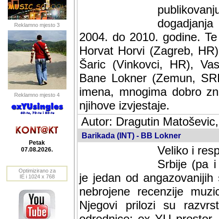
publikovan
dogadjanja
Reklamno mjesto 3
2004. do 2010. godine. Te i
Horvat Horvi (Zagreb, HR)
Šaric (Vinkovci, HR), Vas
Bane Lokner (Zemun, SRB)
imena, mnogima dobro zna
Reklamno mjesto 4
njihove izvjestaje.
Autor: Dragutin Matoševic,
Barikada (INT) - BB Lokner
Petak
Veliko i res
07.08.2026.
Srbije (pa i
Optimizirano za
jedan od angazovanijih s
IE i 1024 x 768
nebrojene recenzije muzic
Njegovi prilozi su razvr
odrednice: ex YU prostor,