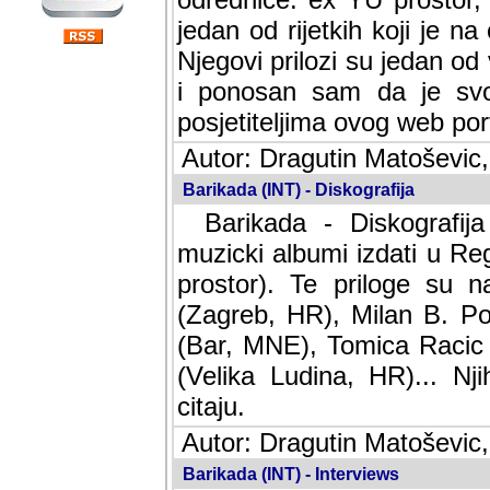
jedan od rijetkih koji je n
Njegovi prilozi su jedan od
i ponosan sam da je svoj
posjetiteljima ovog web por
Autor: Dragutin Matoševic,
Barikada (INT) - Diskografija
Barikada - Diskografija
muzicki albumi izdati u Reg
prostor). Te priloge su n
(Zagreb, HR), Milan B. Po
(Bar, MNE), Tomica Racic 
(Velika Ludina, HR)... Nj
citaju.
Autor: Dragutin Matoševic,
Barikada (INT) - Interviews