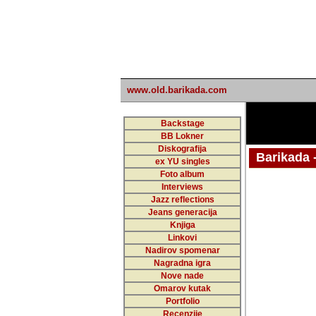
www.old.barikada.com
Backstage
BB Lokner
Diskografija
Barikada - W
ex YU singles
Foto album
Interviews
Jazz reflections
Barikada (INT)
Jeans generacija
Knjiga
Linkovi
Nadirov spomenar
Nagradna igra
Nove nade
Omarov kutak
Portfolio
Recenzije