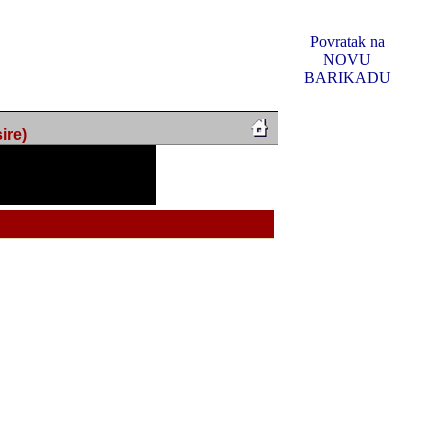
Povratak na
NOVU
BARIKADU
ire)
f Music, odlucio sam
u u kakvom je sada. I u
oljno materijala da ga
 ili su se nekada desile.
e, svjedociti njihovim
me na tom putu pratili
i i visem rejtingu ovog
Reklamno mjesto 5
irma "Leftor", imala
titeljima web portala
og svega ovoga (nemalog)