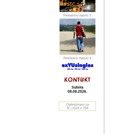
Barikada (INT) 
Barikada - In
saznavao sam
Reklamno mjesto 3
priloge dali 
Horvat Horvi 
Autor: Dragutin Matoše
Barikada (INT) 
(Velika Ludina, HR). N
Reklamno mjesto 4
Autor: Dragutin Matoše
Barikada (INT)
Subota
08.08.2026.
Autor: Dragutin Matoše
Barikada (INT) 
Optimizirano za
IE i 1024 x 768
Barikada - Po
predstavljanj
najcesce od s
zainteresovani sistemo
Autor: Dragutin Matoše