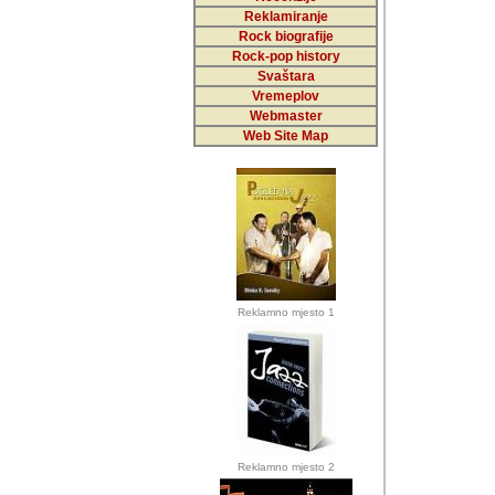
Reklamiranje
Rock biografije
Autor: Dragutin Matoše
Rock-pop history
Barikada (INT)
Svaštara
Vremeplov
Webmaster
Web Site Map
Autor: Dragutin Matoše
Barikada (INT)
odrednice: ex YU pros
Njegovi prilozi su je
Reklamno mjesto 1
posjetiteljima ovog we
Autor: Dragutin Matoše
Barikada (INT) 
Barikada - Diskog
prostor). Te pril
(Bar, MNE), Tomica Ra
citaju.
Reklamno mjesto 2
Autor: Dragutin Matoše