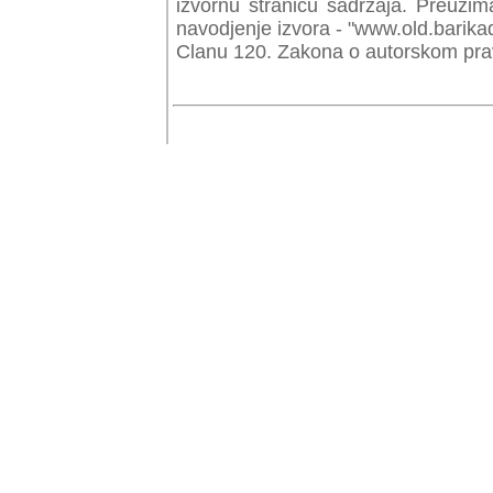
izvornu stranicu sadrzaja. Preuzim
navodjenje izvora - "www.old.barika
Clanu 120. Zakona o autorskom prav
© Copyr