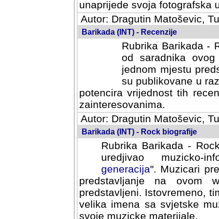
svoja fotografska umijeca.
Autor: Dragutin Matoševic, Tu
Barikada (INT) - Recenzije
Rubrika Barikada - R
od saradnika ovog 
jednom mjestu predst
su publikovane u ra
potencira vrijednost tih rece
zainteresovanima.
Autor: Dragutin Matoševic, Tu
Barikada (INT) - Rock biografije
Rubrika Barikada - Rock
uredjivao muzicko-informa
Muzicari predstavljeni u to
na ovom web portalu cime
Istovremeno, tim nacinom ra
sa svjetske muzicke scene da
materijale.