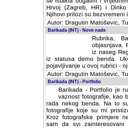
se istakla bogatim i vrijedni
Hrvoj (Zagreb, HR) i Dinko
Njihovi prilozi su bezvremeni i
Autor: Dragutin Matoševic, Tu
Barikada (INT) - Nove nade
Rubrika, B
objasnjava. 
iz naseg Reg
iz statusa demo benda. Uko
pojavljivanje u ovoj rubrici - nj
Autor: Dragutin Matoševic, Tu
Barikada (INT) - Portfolio
Barikada - Portfolio je 
vaznost fotografije, kao
rada nekog benda. Na to su 
fotografije koje su mi pristiz
fotografske primjere nekolik
svi zainteresovani sistemom "