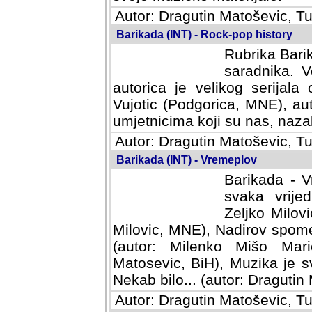
Autor: Dragutin Matoševic, Tu
Barikada (INT) - Rock-pop history
Rubrika Barik
saradnika. V
autorica je velikog serijal
Vujotic (Podgorica, MNE), aut
umjetnicima koji su nas, nazalo
Autor: Dragutin Matoševic, Tu
Barikada (INT) - Vremeplov
Barikada - V
svaka vrijedna
Milovic, MNE)
MNE), Nadirov spomenar (auto
Milenko Mišo Maric, UK), Muz
Muzika je svirala (autor: D
(autor: Dragutin Matosevic, BiH
Autor: Dragutin Matoševic, Tu