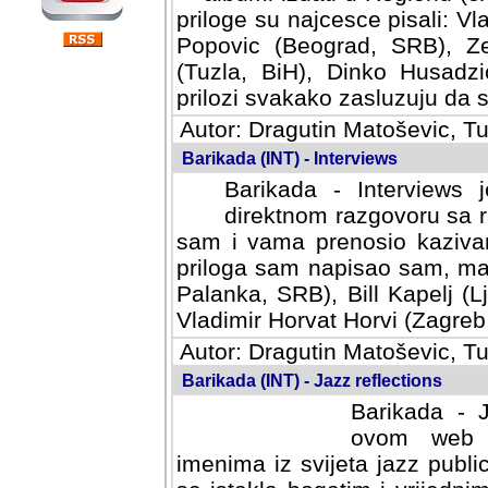
priloge su najcesce pisali: Vl
Popovic (Beograd, SRB), Ze
(Tuzla, BiH), Dinko Husadzi
prilozi svakako zasluzuju da se
Autor: Dragutin Matoševic, Tu
Barikada (INT) - Interviews
Barikada - Interviews 
direktnom razgovoru sa r
sam i vama prenosio kazivan
priloga sam napisao sam, mad
Palanka, SRB), Bill Kapelj (L
Vladimir Horvat Horvi (Zagreb,
Autor: Dragutin Matoševic, Tu
Barikada (INT) - Jazz reflections
Barikada - J
ovom web po
imenima iz svijeta jazz publi