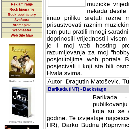
muzicke vrijed
Reklamiranje
Rock biografije
nekada desile
Rock-pop history
imao priliku sretati razne 
Svaštara
prisustvovati raznim muzick
Vremeplov
Webmaster
tom putu pratili mnogi saradni
Web Site Map
doprinosili vrijednosti i vise
je i moj web hosting prov
razumijevanja za moj "hobb
posjetiteljima web portala 
posjecivali i koji ste bili o
Hvala svima.
Autor: Dragutin Matoševic, Tu
Reklamno mjesto 1
Barikada (INT) - Backstage
Barikada -
publikovanju
koja su se 
godine. Te izvjestaje najcesce
Reklamno mjesto 2
HR), Darko Budna (Koprivnic