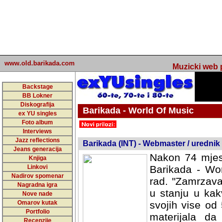
www.old.barikada.com
Muzicki web p
Backstage
BB Lokner
Diskografija
Barikada - World Of Music
ex YU singles
Foto album
undefined
Interviews
Jazz reflections
Barikada (INT) - Webmaster / urednik
Jeans generacija
Nakon 74 mjes
Knjiga
Linkovi
Barikada - Wor
Nadirov spomenar
rad. "Zamrzava
Nagradna igra
u stanju u kak
Nove nade
Omarov kutak
svojih vise od
Portfolio
materijala da 
Recenzije