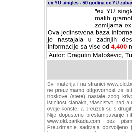
ex YU singles - 50 godina ex YU zab
"ex YU singl
malih gramof
zemljama ex 
Ova jedinstvena baza informa
je nastajala u zadnjih des
informacije sa vise od
4,400
m
Autor: Dragutin Matoševic, Tu
Svi materijali na stranici www.old.b
preuzimamo odgovornost za istini
troskove (stete) nastale zbog kriv
istinitost clanaka, vlasnistvo nad au
ovdje koriste, a preuzeti su s drugi
Nije dopusteno prestampavanje nit
www.old.barikada.com bez pism
Preuzimanje sadrzaja dozvoljeno 