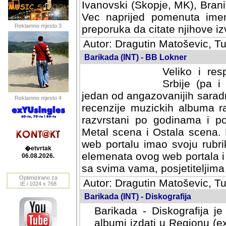
Ivanovski (Skopje, MK), Bran
Vec naprijed pomenuta ime
Reklamno mjesto 3
preporuka da citate njihove izv
Autor: Dragutin Matoševic, Tu
Barikada (INT) - BB Lokner
Veliko i res
Srbije (pa i
jedan od angazovanijih sarad
Reklamno mjesto 4
recenzije muzickih albuma ra
razvrstani po godinama i po t
scena i Ostala scena. Bane 
portalu imao svoju rubriku.
�etvrtak
elemenata ovog web portala i 
06.08.2026.
sa svima vama, posjetiteljima
Optimizirano za
Autor: Dragutin Matoševic, Tu
IE i 1024 x 768
Barikada (INT) - Diskografija
Barikada - Diskografija je
albumi izdati u Regionu (ex 